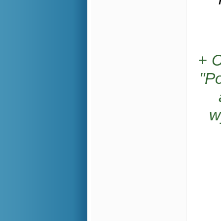
+ C
"P
w