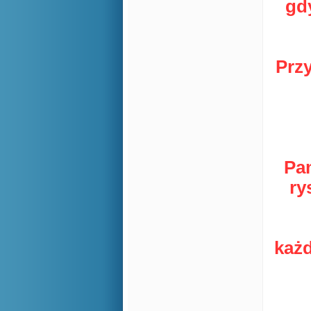
gd
Prz
Pam
ry
każ