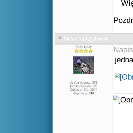
Wię
Pozd
Stefan Krol Zydowski
Dużo pisze
Napis
jedna
Liczba postów: 351
Liczba wątków: 25
Dołączył: Oct 2014
Reputacja:
118