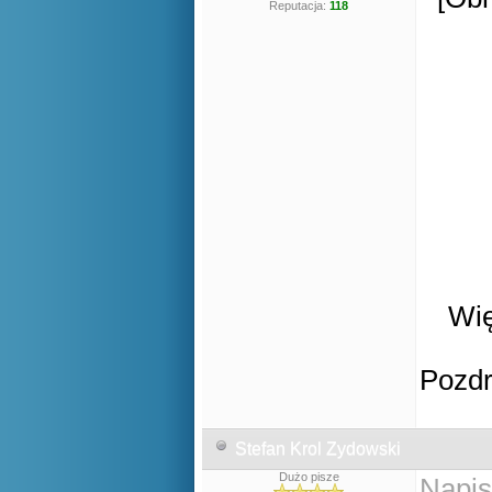
Reputacja:
118
Wię
Pozd
Stefan Krol Zydowski
Dużo pisze
Napis