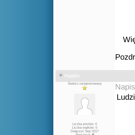
Wię
Pozd
Hastlin
Świeżo zarejestrowany
Napis
Ludzi
Liczba postów: 0
Liczba wątków: 0
Dołączył: Sep 2017
Reputacja:
0