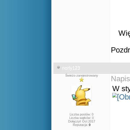
Wię
Pozd
norly123
Świeżo zarejestrowany
Napis
W sty
Liczba postów: 0
Liczba wątków: 0
Dołączył: Oct 2017
Reputacja:
0