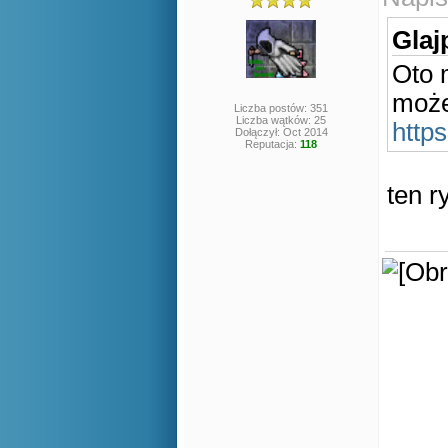
Glaj
Oto 
może
Liczba postów: 351
Liczba wątków: 25
http
Dołączył: Oct 2014
Reputacja:
118
ten r