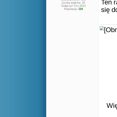
Ten r
Liczba wątków: 25
Dołączył: Oct 2014
się d
Reputacja:
118
Wię