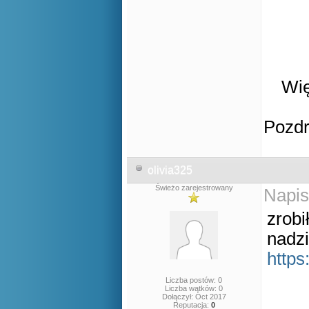
Wię
Pozd
olivia325
Świeżo zarejestrowany
Napis
zrob
nadzi
https
Liczba postów: 0
Liczba wątków: 0
Dołączył: Oct 2017
Reputacja:
0