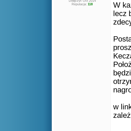
Dołączył: Oct 2014
W każ
Reputacja:
118
lecz 
zdecy
Posta
prosz
Kecza
Położ
będzi
otrzy
nagro
w li
zależ