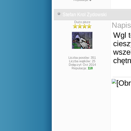
Stefan Krol Zydowski
Dużo pisze
Napis
Wgl 
ciesz
wsze
Liczba postów: 351
chęt
Liczba wątków: 25
Dołączył: Oct 2014
Reputacja:
118