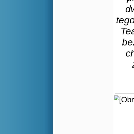
d
teg
Te
be
c