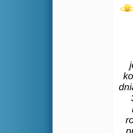
ko
dni
r
p