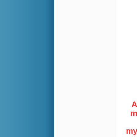
A
m
my