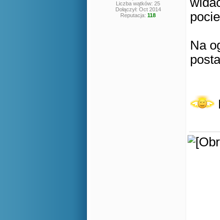
wida
Liczba wątków: 25
Dołączył: Oct 2014
poci
Reputacja:
118
Na og
posta