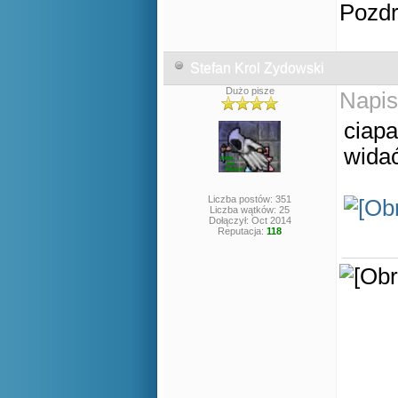
Pozd
Stefan Krol Zydowski
Dużo pisze
Napis
ciapa
widać
Liczba postów: 351
Liczba wątków: 25
Dołączył: Oct 2014
Reputacja:
118