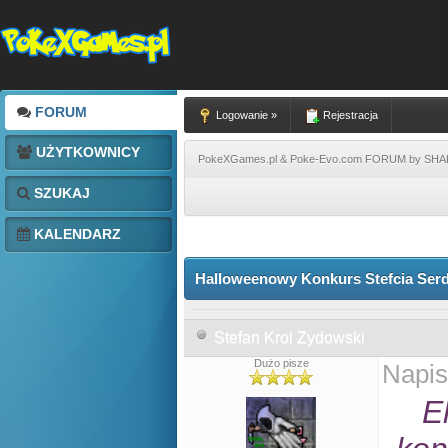
FORUM
Logowanie »
Rejestracja
UŻYTKOWNICY
PokeXGames.pl & Poke-Evo.com FORUM by SH
SZUKAJ
KALENDARZ
Halloweenowy Konkurs Stefcia Ser
Stefan Krol Zydowski
Dużo pisze
Napis
E