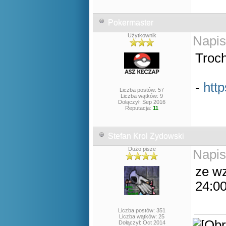
Pokermaster
Użytkownik
Napis
Troch
-
htt
Liczba postów: 57
Liczba wątków: 9
Dołączył: Sep 2016
Reputacja:
11
Stefan Krol Zydowski
Dużo pisze
Napis
ze w
24:00
Liczba postów: 351
Liczba wątków: 25
Dołączył: Oct 2014