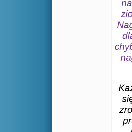
na
zi
Nag
dl
chyb
na
Każ
si
zro
pr