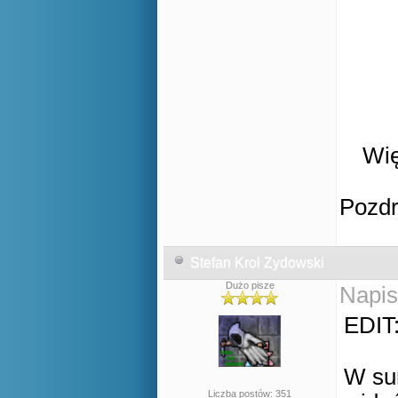
Wię
Pozd
Stefan Krol Zydowski
Dużo pisze
Napis
EDIT
W sum
Liczba postów: 351