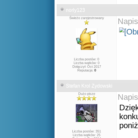
norly123
Świeżo zarejestrowany
Napis
Liczba postów: 0
Liczba wątków: 0
Dołączył: Oct 2017
Reputacja:
0
Stefan Krol Zydowski
Dużo pisze
Napis
Dzięk
konku
poniż
Liczba postów: 351
Liczba wątków: 25