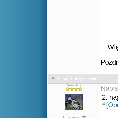
Wię
Pozd
Stefan Krol Zydowski
Dużo pisze
Napis
2. n
Liczba postów: 351