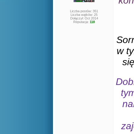
kon
Liczba postów: 351
Liczba wątków: 25
Dołączył: Oct 2014
Reputacja:
118
Sorr
w ty
si
Dob
tym
na
za