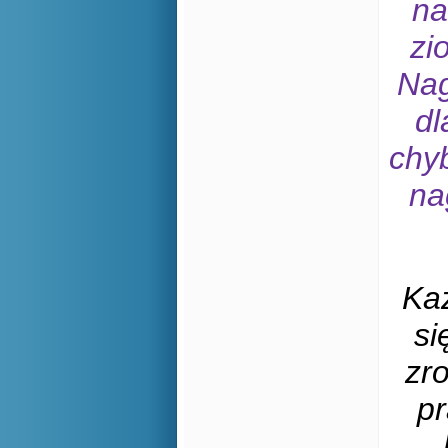
na
zi
Nag
dl
chyb
na
Każ
si
zro
pr