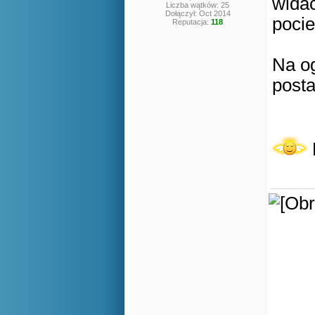
wida
Liczba wątków: 25
Dołączył: Oct 2014
poci
Reputacja:
118
Na og
posta