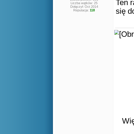
Ten r
Liczba wątków: 25
Dołączył: Oct 2014
się d
Reputacja:
118
Wię