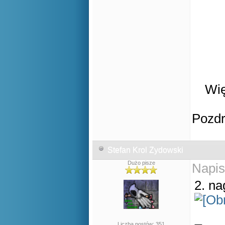
Wię
Pozd
Stefan Krol Zydowski
Dużo pisze
Napis
2. n
Liczba postów: 351