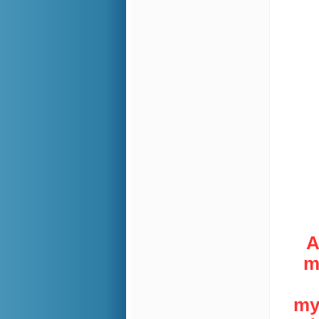
A
m
my