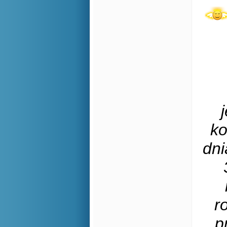
ko
dni
r
p