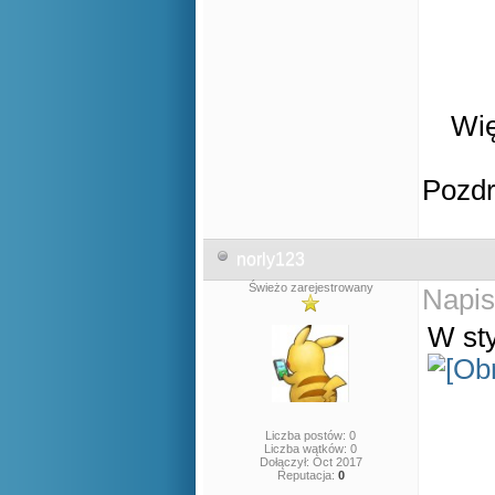
Wię
Pozd
norly123
Świeżo zarejestrowany
Napis
W sty
Liczba postów: 0
Liczba wątków: 0
Dołączył: Oct 2017
Reputacja:
0