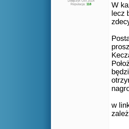
Dołączył: Oct 2014
W każ
Reputacja:
118
lecz 
zdecy
Posta
prosz
Kecza
Położ
będzi
otrzy
nagro
w li
zależ