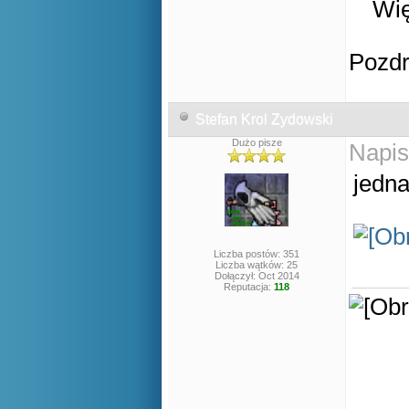
Wię
Pozd
Stefan Krol Zydowski
Dużo pisze
Napis
jedna
Liczba postów: 351
Liczba wątków: 25
Dołączył: Oct 2014
Reputacja:
118