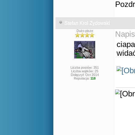
Pozd
Stefan Krol Zydowski
Dużo pisze
Napis
ciapa
widać
Liczba postów: 351
Liczba wątków: 25
Dołączył: Oct 2014
Reputacja:
118