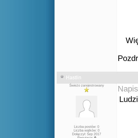
Wię
Pozd
Hastlin
Świeżo zarejestrowany
Napis
Ludzi
Liczba postów: 0
Liczba wątków: 0
Dołączył: Sep 2017
Reputacja:
0