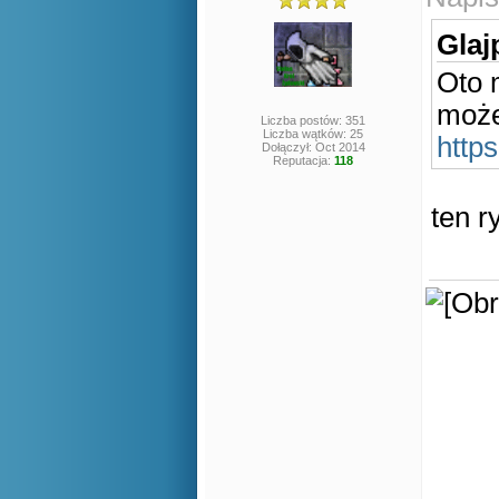
Glaj
Oto 
może
Liczba postów: 351
Liczba wątków: 25
http
Dołączył: Oct 2014
Reputacja:
118
ten r