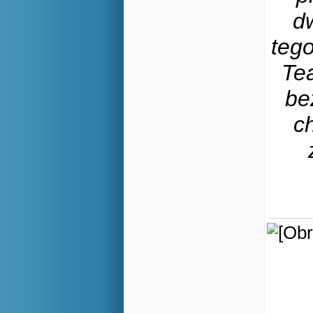
d
teg
Te
be
c