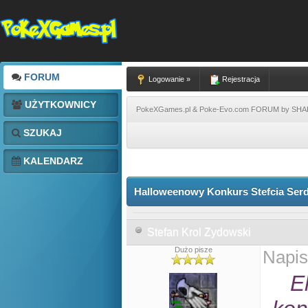
FORUM
Logowanie »
Rejestracja
UŻYTKOWNICY
PokeXGames.pl & Poke-Evo.com FORUM by SH
SZUKAJ
KALENDARZ
Halloweenowy Konkurs Stefcia Ser
Stefan Krol Zydowski
Dużo pisze
Napis
E