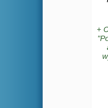
+ C
"P
w