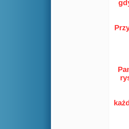
gd
Prz
Pam
ry
każ