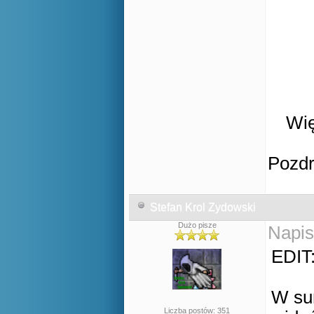
Wię
Pozd
Stefan Krol Zydowski
Dużo pisze
Napis
EDIT
W sum
Liczba postów: 351