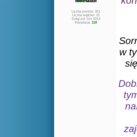
kon
Liczba postów: 351
Liczba wątków: 25
Dołączył: Oct 2014
Reputacja:
118
Sorr
w ty
si
Dob
tym
na
za