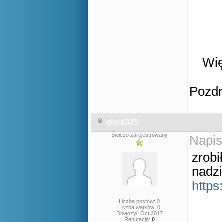
Wię
Pozd
olivia325
Świeżo zarejestrowany
Napis
zrob
nadzi
https
Liczba postów: 0
Liczba wątków: 0
Dołączył: Oct 2017
Reputacja:
0