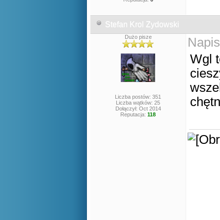
Stefan Krol Zydowski
Dużo pisze
Napis
Wgl 
ciesz
wsze
Liczba postów: 351
chęt
Liczba wątków: 25
Dołączył: Oct 2014
Reputacja:
118