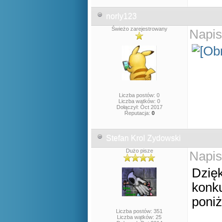
norly123
Świeżo zarejestrowany
Napis
Liczba postów: 0
Liczba wątków: 0
Dołączył: Oct 2017
Reputacja:
0
Stefan Krol Zydowski
Dużo pisze
Napis
Dzięk
konku
poniż
Liczba postów: 351
Liczba wątków: 25