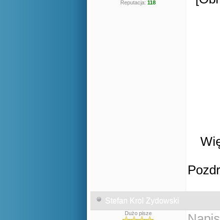
Reputacja:
118
Wię
Pozd
Stefan Krol Zydowski
Dużo pisze
Napis