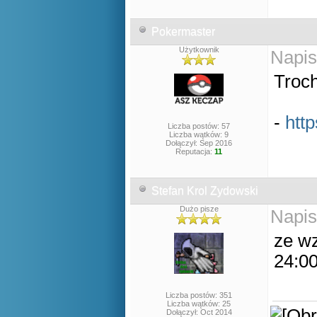
Pokermaster
Użytkownik
Napis
Troch
-
htt
Liczba postów: 57
Liczba wątków: 9
Dołączył: Sep 2016
Reputacja:
11
Stefan Krol Zydowski
Dużo pisze
Napis
ze w
24:00
Liczba postów: 351
Liczba wątków: 25
Dołączył: Oct 2014