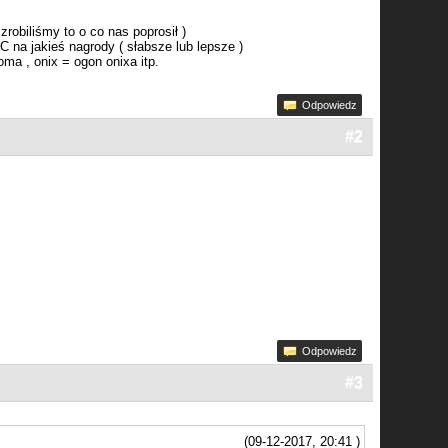
robiliśmy to o co nas poprosił )
na jakieś nagrody ( słabsze lub lepsze )
oma , onix = ogon onixa itp.
Odpowiedz
#2
Odpowiedz
#3
(09-12-2017, 20:41 )