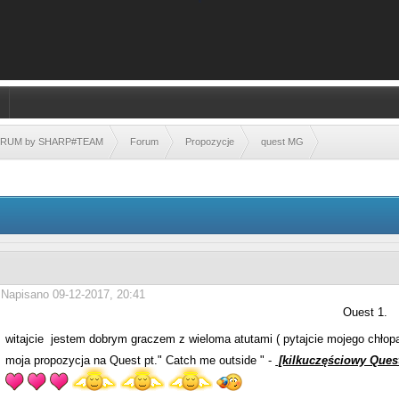
FORUM by SHARP#TEAM
Forum
Propozycje
quest MG
Napisano 09-12-2017, 20:41
Ouest 1.
witajcie jestem dobrym graczem z wieloma atutami ( pytajcie mojego chłopa
moja propozycja na Quest pt." Catch me outside " -
[kilkuczęściowy Ques