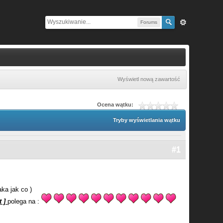
Forums
Wyświetl nową zawartość
Ocena wątku:
Tryby wyświetlania wątku
#1
ka jak co )
t ]
polega na :