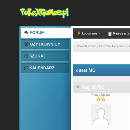
FORUM
Logowanie »
Rejestracja
UŻYTKOWNICY
PokeXGames.pl & Poke-Evo.com 
SZUKAJ
0 głosów - średnia: 0
1
2
3
4
5
KALENDARZ
quest MG
magik0703
Początkujący