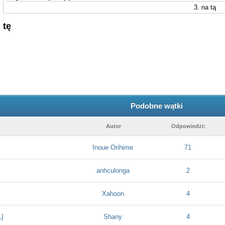
3. na tą
tę
Podobne wątki
Autor
Odpowiedzi:
Inoue Orihime
71
anhculonga
2
Xahoon
4
L]
Shany
4