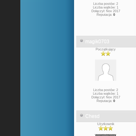
Liczba postów: 2
Liczba wątków: 1
Dołączył: Nov 2017
Reputacja:
0
magik0703
Początkujący
Liczba postów: 2
Liczba wątków: 1
Dołączył: Nov 2017
Reputacja:
0
Chesd
Użytkownik