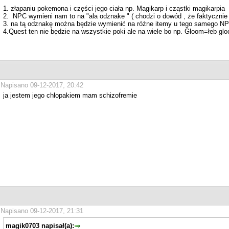
1. złapaniu pokemona i części jego ciała np. Magikarp i cząstki magikarpia
2. NPC wymieni nam to na "ala odznake " ( chodzi o dowód , że faktycznie z
3. na tą odznakę można będzie wymienić na różne itemy u tego samego NPC 
4.Quest ten nie będzie na wszystkie poki ale na wiele bo np. Gloom=łeb glo
Napisano 09-12-2017, 20:42
ja jestem jego chłopakiem mam schizofremie
Napisano 09-12-2017, 21:31
magik0703 napisał(a):