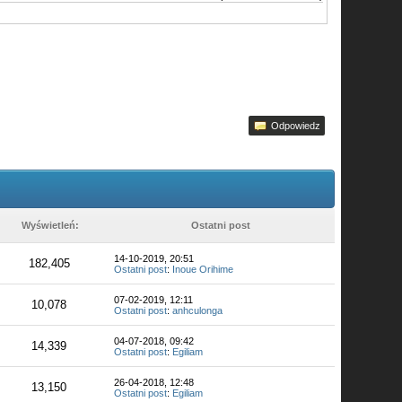
Odpowiedz
Wyświetleń:
Ostatni post
14-10-2019, 20:51
182,405
Ostatni post
:
Inoue Orihime
07-02-2019, 12:11
10,078
Ostatni post
:
anhculonga
04-07-2018, 09:42
14,339
Ostatni post
:
Egiliam
26-04-2018, 12:48
13,150
Ostatni post
:
Egiliam