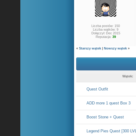
Liczba postów: 150
Liczba wątków: 9
Dołączył: Dec 2015
Reputacja:
39
«
Starszy wątek
|
Nowszy wątek
»
Wątek:
Quest Outfit
ADD more 1 quest Box 3
Boost Stone + Quest
Legend Pies Quest [300 LV