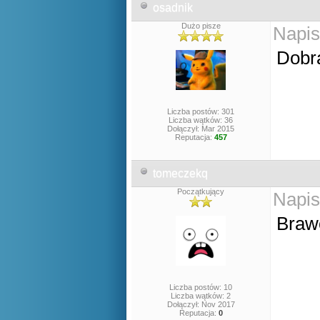
osadnik
Dużo pisze
Napis
Dobr
Liczba postów: 301
Liczba wątków: 36
Dołączył: Mar 2015
Reputacja:
457
tomeczekq
Początkujący
Napis
Brawo
Liczba postów: 10
Liczba wątków: 2
Dołączył: Nov 2017
Reputacja:
0