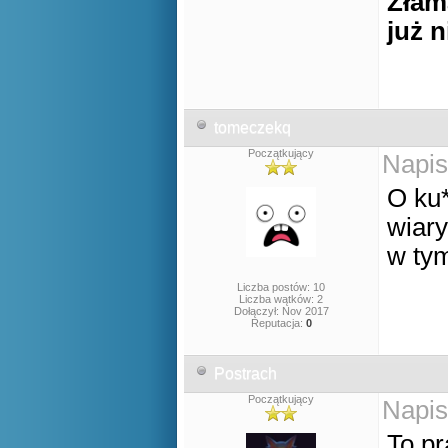
Złam
już 
tomeczekq
Początkujący
Napis
O ku*
wiary
w ty
Liczba postów: 10
Liczba wątków: 2
Dołączył: Nov 2017
Reputacja:
0
Postrach
Początkujący
Napis
To pr