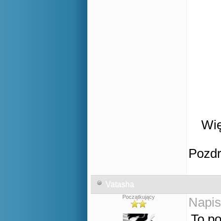
Wię
Pozd
Vatasha
Początkujący
Napis
To p