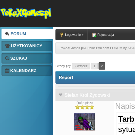
FORUM
Logowanie »
Rejestracja
UŻYTKOWNICY
PokeXGames.pl & Poke-Evo.com FORUM by SH
SZUKAJ
Strony (2):
« wstecz
1
2
KALENDARZ
Report
Stefan Krol Zydowski
Dużo pisze
Napis
Tarb
sytu