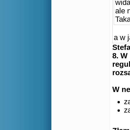
wida
ale 
Taka
a w 
Stef
8. W
regu
rozs
W ne
z
z