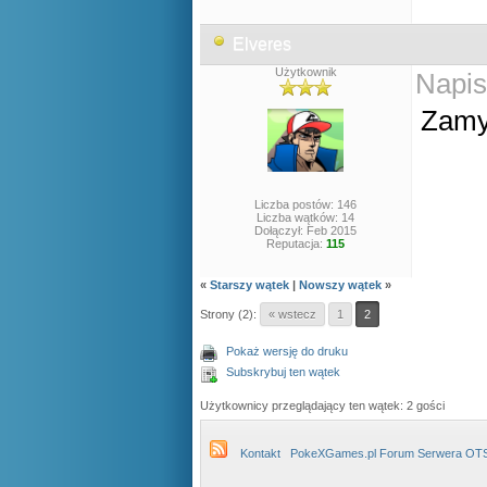
Elveres
Użytkownik
Napis
Zamy
Liczba postów: 146
Liczba wątków: 14
Dołączył: Feb 2015
Reputacja:
115
«
Starszy wątek
|
Nowszy wątek
»
Strony (2):
« wstecz
1
2
Pokaż wersję do druku
Subskrybuj ten wątek
Użytkownicy przeglądający ten wątek: 2 gości
Kontakt
PokeXGames.pl Forum Serwera OT