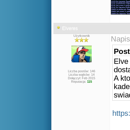
Elveres
Użytkownik
Napis
Post
Elve
dost
Liczba postów: 146
Liczba wątków: 14
A kt
Dołączył: Feb 2015
Reputacja:
115
kade
swia
https