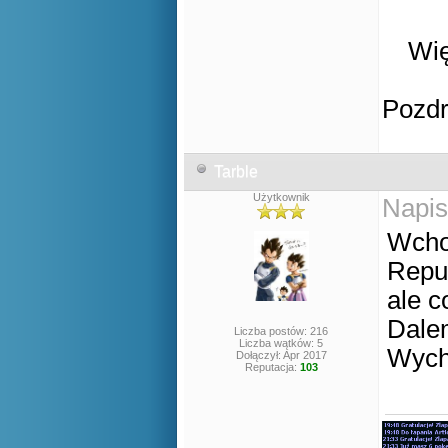
Wię
Pozd
Tarble
Użytkownik
Napis
Wcho
Repu
ale c
Dale
Liczba postów: 216
Liczba wątków: 5
Wycho
Dołączył: Apr 2017
Reputacja:
103