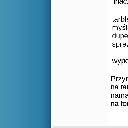
inac
tarbl
myśl
dupe
spre
wypo
Przyn
na ta
namaw
na fo