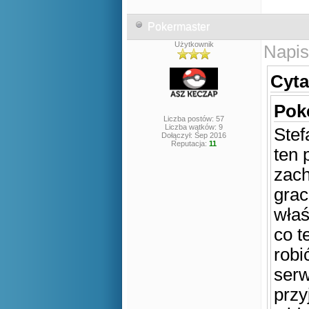
Pokermaster
Użytkownik
Napis
Cyta
Poke
Liczba postów: 57
Liczba wątków: 9
Stef
Dołączył: Sep 2016
Reputacja:
11
ten 
zach
grac
właś
co t
robi
serw
przy