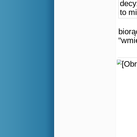
decy
to m
biorą
"wmie