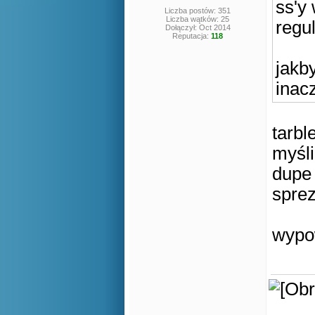
ss'y
Liczba postów: 351
Liczba wątków: 25
regu
Dołączył: Oct 2014
Reputacja:
118
jakb
inacz
tarbl
myśli
dupe 
spre
wypo