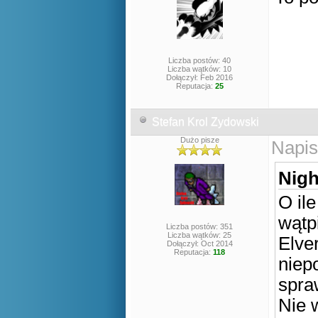
Liczba postów: 40
Liczba wątków: 10
Dołączył: Feb 2016
Reputacja:
25
Stefan Krol Zydowski
Dużo pisze
Napis
Nigh
O il
wątp
Liczba postów: 351
Liczba wątków: 25
Elver
Dołączył: Oct 2014
Reputacja:
118
niep
spra
Nie 