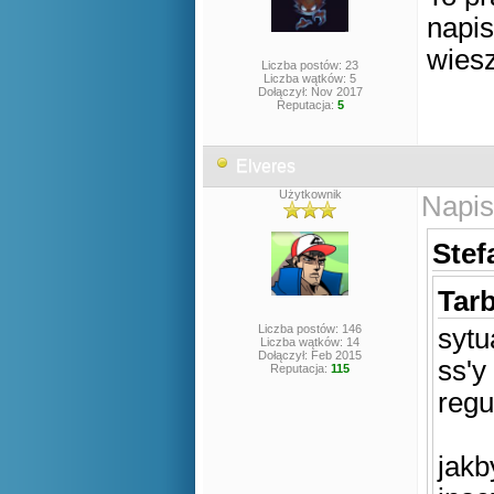
napis
wiesz
Liczba postów: 23
Liczba wątków: 5
Dołączył: Nov 2017
Reputacja:
5
Elveres
Użytkownik
Napis
Stef
Tarb
Liczba postów: 146
sytu
Liczba wątków: 14
Dołączył: Feb 2015
ss'y
Reputacja:
115
regu
jakb