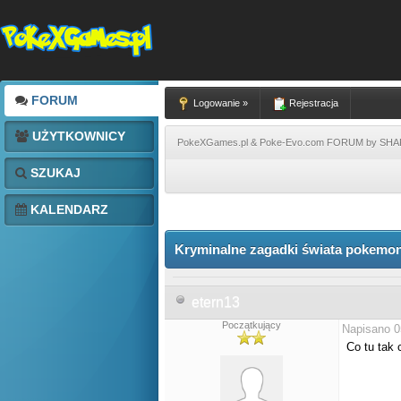
FORUM
Logowanie »
Rejestracja
UŻYTKOWNICY
PokeXGames.pl & Poke-Evo.com FORUM by SH
SZUKAJ
KALENDARZ
Kryminalne zagadki świata pokemon
etern13
Początkujący
Napisano 0
Co tu tak 