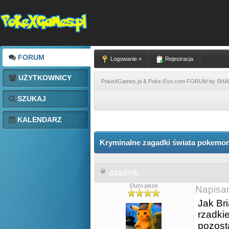
FORUM
Logowanie »
Rejestracja
UŻYTKOWNICY
PokeXGames.pl & Poke-Evo.com FORUM by SH
SZUKAJ
KALENDARZ
Kryminalne zagadki świata pokemon
osadnik
Dużo pisze
Napisa
Jak Br
rzadki
pozost