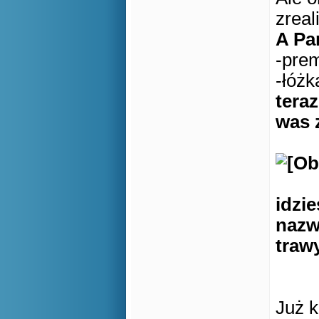
zreal
A Pa
-pre
-łóżk
tera
was 
idzi
nazw
traw
Już k