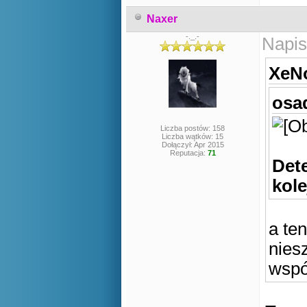
Naxer
-._.-
Napis
XeNo
osad
Liczba postów: 158
Liczba wątków: 15
Dołączył: Apr 2015
Reputacja:
71
Dete
kol
a te
nies
wspó