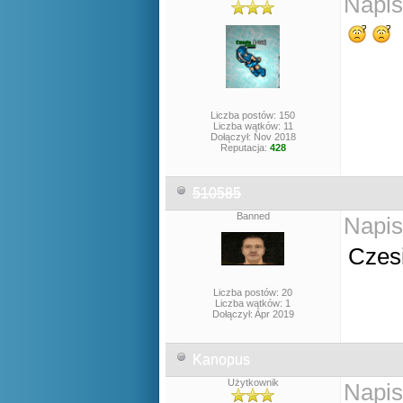
Napis
Liczba postów: 150
Liczba wątków: 11
Dołączył: Nov 2018
Reputacja:
428
510585
Banned
Napis
Czes
Liczba postów: 20
Liczba wątków: 1
Dołączył: Apr 2019
Kanopus
Użytkownik
Napis