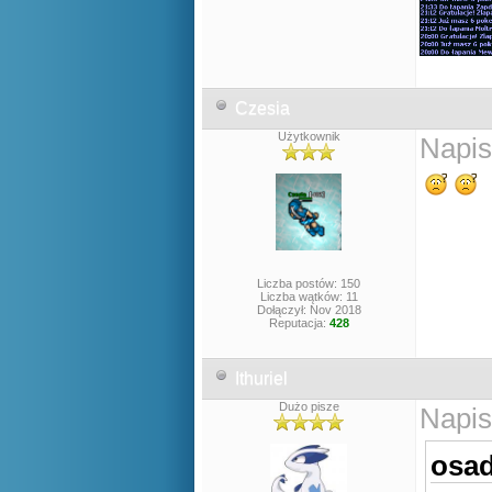
Czesia
Użytkownik
Napis
Liczba postów: 150
Liczba wątków: 11
Dołączył: Nov 2018
Reputacja:
428
Ithuriel
Dużo pisze
Napis
osad