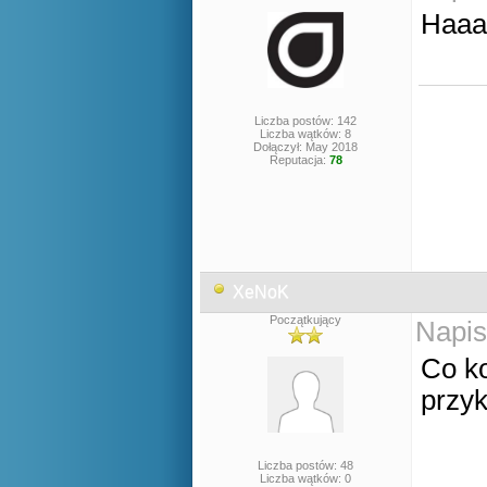
Haaa 
Liczba postów: 142
Liczba wątków: 8
Dołączył: May 2018
Reputacja:
78
XeNoK
Początkujący
Napis
Co ko
przy
Liczba postów: 48
Liczba wątków: 0