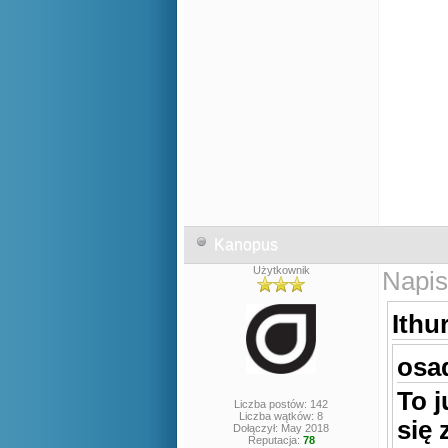
Kanopus
Użytkownik
Napis
Ithur
osad
To 
Liczba postów: 142
Liczba wątków: 8
się 
Dołączył: May 2018
Reputacja:
78