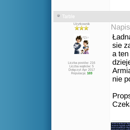
Tarble
Użytkownik
Napis
Ładn
sie z
a ten
dziej
Liczba postów: 216
Liczba wątków: 5
Armi
Dołączył: Apr 2017
Reputacja:
103
nie p
Props
Czek