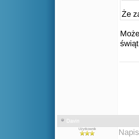
Że z
Może 
świą
Davin
Użytkownik
Napis