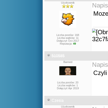
Użytkownik
Napis
Moze 
Liczba postów: 168
Liczba wątków: 11
Dołączył: Oct 2017
Reputacja:
49
510585
Banned
Napis
Czyli
Liczba postów: 20
Liczba wątków: 1
Dołączył: Apr 2019
Czesia
Użytkownik