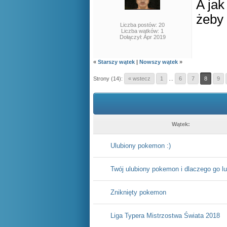
A ja
żeby 
Liczba postów: 20
Liczba wątków: 1
Dołączył: Apr 2019
«
Starszy wątek
|
Nowszy wątek
»
Strony (14):
« wstecz
1
...
6
7
8
9
Wątek:
Ulubiony pokemon :)
Twój ulubiony pokemon i dlaczego go l
Zniknięty pokemon
Liga Typera Mistrzostwa Świata 2018