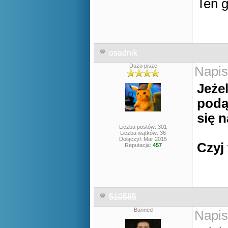
Ten 
osadnik
Dużo pisze
Napis
Jeże
podąż
się 
Liczba postów: 301
Liczba wątków: 36
Dołączył: Mar 2015
Czyj
Reputacja:
457
510585
Banned
Napis