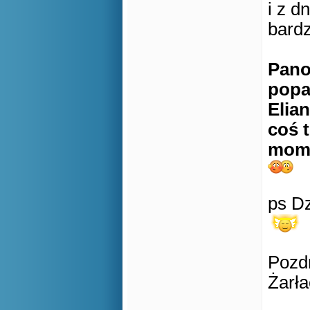
i z d
bardz
Pano
popa
Elian
coś 
momen
ps Dz
Pozd
Żarła