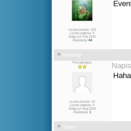
Even
Liczba postów: 129
Liczba wątków: 0
Dołączył: Feb 2016
Reputacja:
64
Kolkemp
Początkujący
Napis
Haha 
Liczba postów: 10
Liczba wątków: 4
Dołączył: Aug 2018
Reputacja:
1
Shany