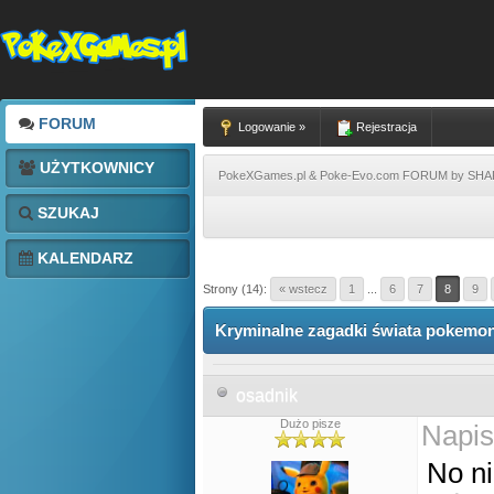
FORUM
Logowanie »
Rejestracja
UŻYTKOWNICY
PokeXGames.pl & Poke-Evo.com FORUM by SH
SZUKAJ
KALENDARZ
Strony (14):
« wstecz
1
...
6
7
8
9
Kryminalne zagadki świata pokemon
osadnik
Dużo pisze
Napis
No n