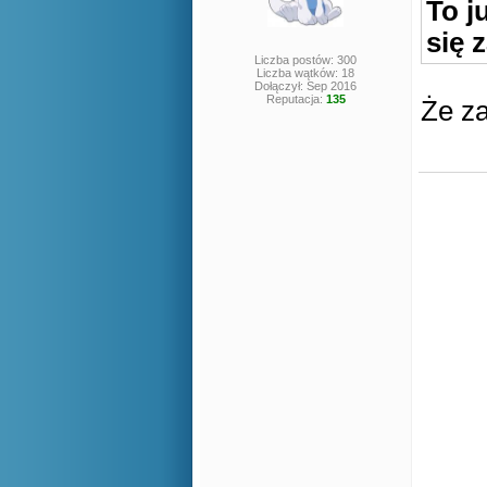
To j
się z
Liczba postów: 300
Liczba wątków: 18
Dołączył: Sep 2016
Reputacja:
135
Że z