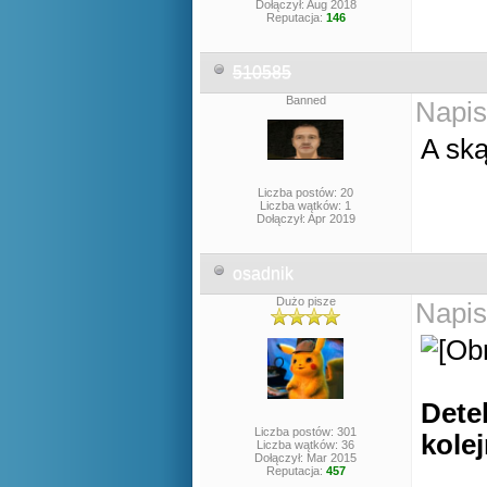
Dołączył: Aug 2018
Reputacja:
146
510585
Banned
Napis
A sk
Liczba postów: 20
Liczba wątków: 1
Dołączył: Apr 2019
osadnik
Dużo pisze
Napis
Dete
Liczba postów: 301
kole
Liczba wątków: 36
Dołączył: Mar 2015
Reputacja:
457