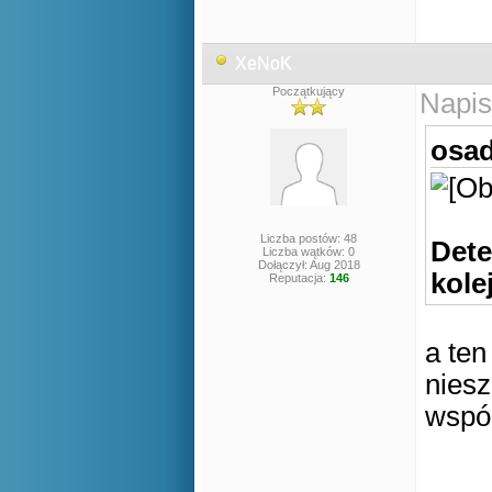
XeNoK
Początkujący
Napis
osad
Liczba postów: 48
Dete
Liczba wątków: 0
Dołączył: Aug 2018
kole
Reputacja:
146
a ten
niesz
wspó