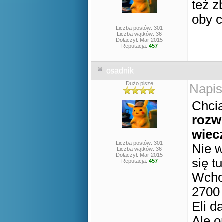
też 
oby 
Liczba postów: 301
Liczba wątków: 36
Dołączył: Mar 2015
Reputacja:
457
osadnik
Dużo pisze
Napis
Chcia
rozw
wiec
Liczba postów: 301
Nie w
Liczba wątków: 36
Dołączył: Mar 2015
się t
Reputacja:
457
Wchod
2700 
Eli d
Ale o