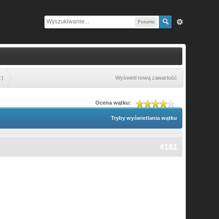
Forums
:)
Wyświetl nową zawartość
Ocena wątku:
Tryby wyświetlania wątku
#161