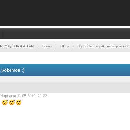
FORUM by SHARP#TEAM
Forum
Offtop
Kryminalne zagadki świata pokemon 
a pokemon :)
Napisano 11-05-2019, 21:22