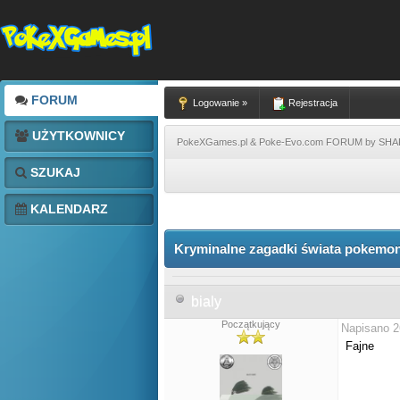
FORUM
Logowanie »
Rejestracja
UŻYTKOWNICY
PokeXGames.pl & Poke-Evo.com FORUM by SH
SZUKAJ
KALENDARZ
Kryminalne zagadki świata pokemon
bialy
Początkujący
Napisano 2
Fajne