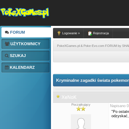
FORUM
Logowanie »
Rejestracja
UŻYTKOWNICY
PokeXGames.pl & Poke-Evo.com FORUM by SH
SZUKAJ
KALENDARZ
Kryminalne zagadki świata pokemon
XeNoK
Początkujący
Napisano 0
"Po ostatn
odzyskać, 