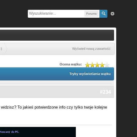
Forums
:)
Wyświetl nową zawartość
Ocena wątku:
Tryby wyświetlania wątku
#234
widzisz? To jakieś potwierdzone info czy tylko twoje kolejne