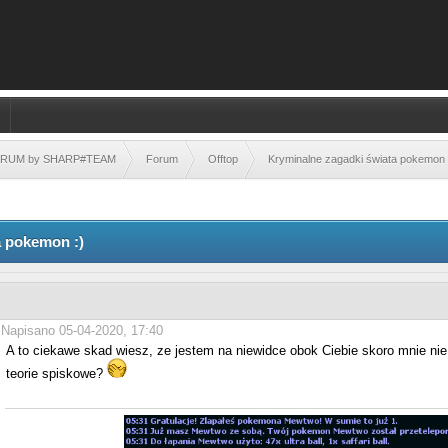
FORUM by SHARP#TEAM
Forum
Offtop
Kryminalne zagadki świata pokemon 
a pokemon :)
Napisano 05-04-2020, 17:40
A to ciekawe skad wiesz, ze jestem na niewidce obok Ciebie skoro mnie nie 
teorie spiskowe?