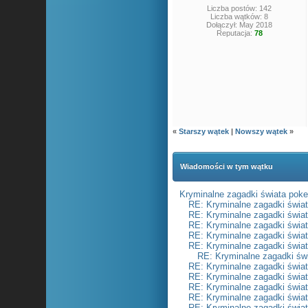
Liczba postów: 142
Liczba wątków: 8
Dołączył: May 2018
Reputacja:
78
«
Starszy wątek
|
Nowszy wątek
»
Wiadomości w tym wątku
Kryminalne zagadki świata poke
RE: Kryminalne zagadki świa
RE: Kryminalne zagadki świa
RE: Kryminalne zagadki świa
RE: Kryminalne zagadki świa
RE: Kryminalne zagadki świa
RE: Kryminalne zagadki św
RE: Kryminalne zagadki świa
RE: Kryminalne zagadki świa
RE: Kryminalne zagadki świa
RE: Kryminalne zagadki świa
RE: Kryminalne zagadki świa