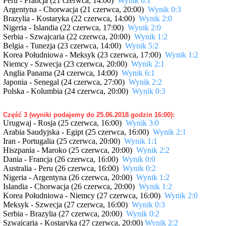
Peru - Francja (21 czerwca, 14:00)
Wynik 0:1
Argentyna - Chorwacja (21 czerwca, 20:00)
Wynik 0:3
Brazylia - Kostaryka (22 czerwca, 14:00)
Wynik 2:0
Nigeria - Islandia (22 czerwca, 17:00)
Wynik 2:0
Serbia - Szwajcaria (22 czerwca, 20:00)
Wynik 1:2
Belgia - Tunezja (23 czerwca, 14:00)
Wynik 5:2
Korea Południowa - Meksyk (23 czerwca, 17:00)
Wynik 1:2
Niemcy - Szwecja (23 czerwca, 20:00)
Wynik 2:1
Anglia Panama (24 czerwca, 14:00)
Wynik 6:1
Japonia - Senegal (24 czerwca, 27:00)
Wynik 2:2
Polska - Kolumbia (24 czerwca, 20:00)
Wynik 0:3
Część 3 (wyniki podajemy do 25.06.2018 godzin 16:00):
Urugwaj - Rosja (25 czerwca, 16:00)
Wynik 3:0
Arabia Saudyjska - Egipt (25 czerwca, 16:00)
Wynik 2:1
Iran - Portugalia (25 czerwca, 20:00)
Wynik 1:1
Hiszpania - Maroko (25 czerwca, 20:00)
Wynik 2:2
Dania - Francja (26 czerwca, 16:00)
Wynik 0:0
Australia - Peru (26 czerwca, 16:00)
Wynik 0:2
Nigeria - Argentyna (26 czerwca, 20:00)
Wynik 1:2
Islandia - Chorwacja (26 czerwca, 20:00)
Wynik 1:2
Korea Południowa - Niemcy (27 czerwca, 16:00)
Wynik 2:0
Meksyk - Szwecja (27 czerwca, 16:00)
Wynik 0:3
Serbia - Brazylia (27 czerwca, 20:00)
Wynik 0:2
Szwajcaria - Kostaryka (27 czerwca, 20:00)
Wynik 2:2