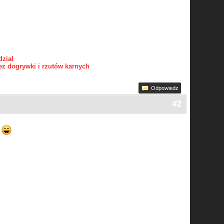
dział
z dogrywki i rzutów karnych
Odpowiedz
#2