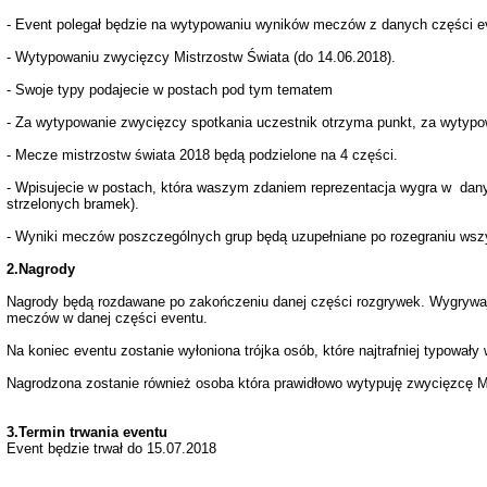
- Event polegał będzie na wytypowaniu wyników meczów z danych części e
- Wytypowaniu zwycięzcy Mistrzostw Świata (do 14.06.2018).
- Swoje typy podajecie w postach pod tym tematem
- Za wytypowanie zwycięzcy spotkania uczestnik otrzyma punkt, za wytypo
- Mecze mistrzostw świata 2018
będą podzielone na 4 części.
- Wpisujecie w postach, która waszym zdaniem reprezentacja wygra w dany
strzelonych bramek).
- Wyniki meczów poszczególnych grup będą uzupełniane po rozegraniu wsz
2.Nagrody
Nagrody będą rozdawane po zakończeniu danej części rozgrywek. Wygrywają
meczów w danej części eventu.
Na koniec eventu zostanie wyłoniona trójka osób, które najtrafniej typował
Nagrodzona zostanie również osoba która prawidłowo wytypuję zwycięzcę 
3.Termin trwania eventu
Event będzie trwał do 15.07.2018