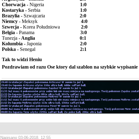
Chorwacja -
Nigeria
1:0
Kostaryka -
Serbia
1:0
Brazylia -
Szwajcaria
2:0
Niemcy -
Meksyk
4:0
Szwecja -
Korea Południowa
2:0
Belgia -
Panama
3:0
Tunezja
- Anglia 0:1
Kolumbia -
Japonia
2:0
Polska -
Senega
l
2:1
Tak to widzi Heniu
Pozdrawiam od razu Ose ktory dal szablon na szybkie wypisani
Napisano 03-06-2018, 12:55