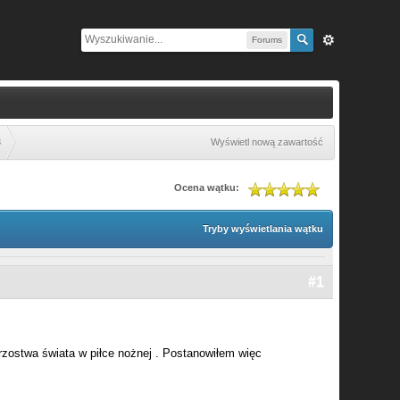
Forums
8
Wyświetl nową zawartość
Ocena wątku:
Tryby wyświetlania wątku
#1
strzostwa świata w piłce nożnej . Postanowiłem więc