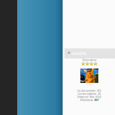
osadnik
Dużo pisze
Liczba postów: 301
Liczba wątków: 36
Dołączył: Mar 2015
Reputacja:
457