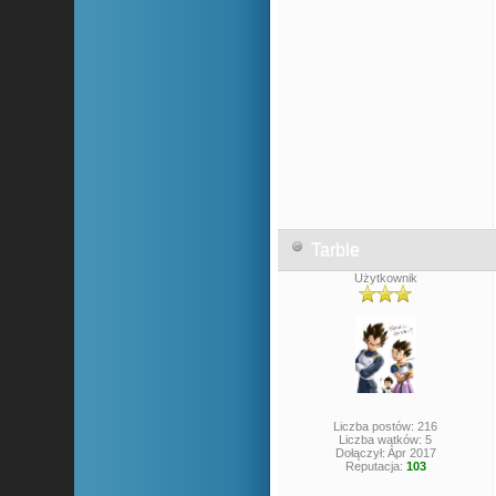
Tarble
Użytkownik
Liczba postów: 216
Liczba wątków: 5
Dołączył: Apr 2017
Reputacja:
103