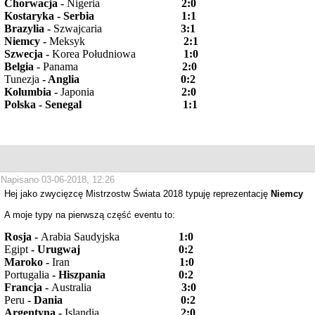
Chorwacja -
Nigeria
2:0
Kostaryka - Serbia 1:1
Brazylia -
Szwajcaria
3:1
Niemcy -
Meksyk
2:1
Szwecja -
Korea Południowa
1:0
Belgia -
Panama
2:0
Tunezja
- Anglia 0:2
Kolumbia -
Japonia
2:0
Polska - Senegal 1:1
Napisano 03-06-2018, 12:26
Hej jako zwycięzcę Mistrzostw Świata 2018 typuję reprezentację
Niemcy
A moje typy na pierwszą część eventu to:
Rosja -
Arabia Saudyjska
1:0
Egipt
- Urugwa
j 0:2
Maroko -
Iran
1:0
Portugalia
- Hiszpania 0:2
Francja -
Australia
3:0
Peru
- Dania 0:2
Argentyna -
Islandia
2:0