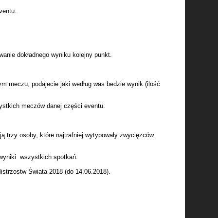
ventu.
wanie dokładnego wyniku kolejny punkt.
m meczu, podajecie jaki według was bedzie wynik (ilość
ystkich meczów danej części eventu.
 trzy osoby, które najtrafniej wytypowały zwycięzców
y wyniki wszystkich
spotkań.
Mistrzostw Świata 2018
(do 14.06.2018).