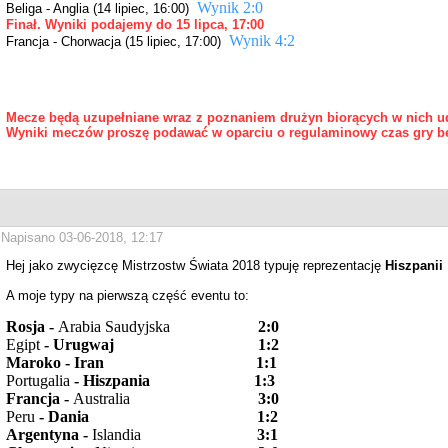
W
ynik 2:0
Beliga - Anglia (14 lipiec, 16:00)
Finał. Wyniki podajemy do 15 lipca, 17:00
W
ynik 4:2
Francja - Chorwacja (15 lipiec, 17:00)
Mecze będą uzupełniane wraz z poznaniem drużyn biorących w nich u
Wyniki meczów proszę podawać w oparciu o regulaminowy czas gry be
Napisano 03-06-2018, 12:17
Hej jako zwycięzcę Mistrzostw Świata 2018 typuję reprezentację
Hiszpanii
A moje typy na pierwszą część eventu to:
Rosja -
Arabia Saudyjska
2:0
Egipt
- Urugwa
j 1:2
Maroko - Iran 1:1
Portugalia
- Hiszpania 1:3
Francja -
Australia
3:0
Peru
- Dania 1:2
Argentyna -
Islandia
3:1