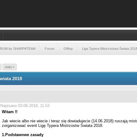
FORUM by SHARP#TEAM
Forum
Offtop
Liga Typera Mistrzostwa Świata 201
dalej »
wiata 2018
Napisano 03-06-2018, 11:53
Witam !!
Jak wiecie albo nie wiecie i teraz się dowiadujecie (14.06.2018) ruszają mi
zorganizować event Ligę Typera Mistrzostw Świata 2018.
1.Podstawowe zasady