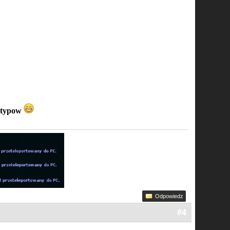
e typow
Odpowiedz
#4