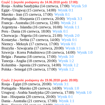
Część 1 (wyniki podajemy do 14.06.2018 godz 17:00):
Rosja - Arabia Saudyjska (14 czerwca, 17:00)
Wynik 5:0
Egipt - Urugwaj (15 czerwca, 14:00)
Wynik 0:1
Maroko - Iran (15 czerwca, 17:00)
Wynik 0:1
Portugalia - Hiszpania (15 czerwca, 20:00)
Wynik 3:3
Francja - Australia (16 czerwca, 12:00)
Wynik 2:1
Argentyna - Islandia (16 czerwca, 16:00)
Wynik 1:1
Peru - Dania (16 czerwca, 18:00)
Wynik 0:1
Chorwacja - Nigeria (16 czerwca, 21:00)
Wynik 2:0
Kostaryka - Serbia (17 czerwca, 14:00)
Wynik 0:1
Niemcy - Meksyk (17 czerwca, 17:00)
Wynik 0:1
Brazylia - Szwajcaria (17 czerwca, 20:00)
Wynik 1:1
Szwecja - Korea Południowa (18 czerwca, 14:00)
Wynik 1:0
Belgia - Panama (18 czerwca, 17:00)
Wynik 3:0
Tunezja - Anglia (18 czerwca, 20:00)
Wynik 1:2
Kolumbia - Japonia (19 czerwca, 14:00)
Wynik 1:2
Polska - Senegal (19 czerwca, 17:00)
Wynik 1:2
Częśc 2 (wyniki podajemy do 19.06.2018 godz 20:00):
Rosja - Egipt (19 czerwca, 20:00)
Wynik 3:1
Portugalia - Maroko (20 czerwca, 14:00)
Wynik 1:0
Urugwaj - Arabia Saudyjska (20 czerwca, 17:00)
Wynik 1:0
Iran - Hiszpania (20 czerwca, 20:00)
Wynik 0:1
Dania - Australia (21 czerwca, 17:00)
Wynik 1:1