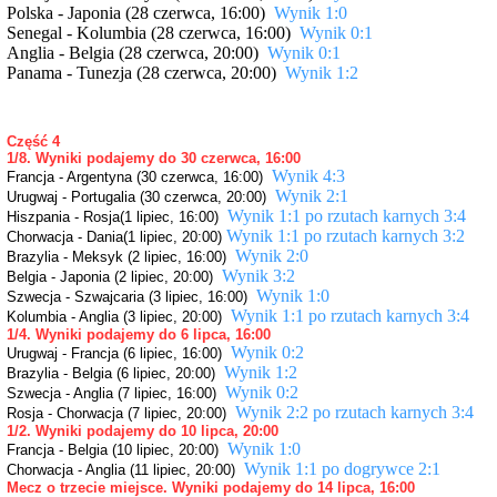
Polska - Japonia (28 czerwca, 16:00)
W
ynik 1:0
Senegal - Kolumbia (28 czerwca, 16:00)
W
ynik 0:1
Anglia - Belgia (28 czerwca, 20:00)
W
ynik 0:1
Panama - Tunezja (28 czerwca, 20:00)
W
ynik 1:2
Część 4
1/8. Wyniki podajemy do 30 czerwca, 16:00
W
ynik 4:3
Francja - Argentyna (30 czerwca, 16:00)
W
ynik 2:1
Urugwaj - Portugalia (30 czerwca, 20:00)
W
ynik 1:1 po rzutach karnych 3:4
Hiszpania - Rosja(1 lipiec, 16:00)
W
ynik 1:1 po rzutach karnych 3:2
Chorwacja - Dania(1 lipiec, 20:00)
W
ynik 2:0
Brazylia - Meksyk (2 lipiec, 16:00)
W
ynik 3:2
Belgia - Japonia (2 lipiec, 20:00)
W
ynik 1:0
Szwecja - Szwajcaria (3 lipiec, 16:00)
W
ynik 1:1 po rzutach karnych 3:4
Kolumbia - Anglia (3 lipiec, 20:00)
1/4. Wyniki podajemy do 6 lipca, 16:00
W
ynik 0:2
Urugwaj - Francja (6 lipiec, 16:00)
W
ynik 1:2
Brazylia - Belgia (6 lipiec, 20:00)
W
ynik 0:2
Szwecja - Anglia (7 lipiec, 16:00)
W
ynik 2:2 po rzutach karnych 3:4
Rosja - Chorwacja (7 lipiec, 20:00)
1/2. Wyniki podajemy do 10 lipca, 20:00
W
ynik 1:0
Francja - Belgia (10 lipiec, 20:00)
W
ynik 1:1 po dogrywce 2:1
Chorwacja - Anglia (11 lipiec, 20:00)
Mecz o trzecie miejsce. Wyniki podajemy do 14 lipca, 16:00