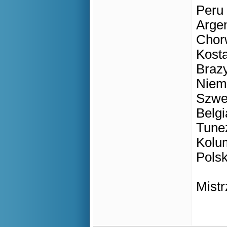
Peru 
Argen
Chorw
Kosta
Brazy
Niem
Szwe
Belgi
Tunez
Kolum
Polsk
Mistr