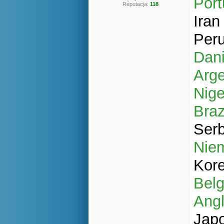
Port
Reputacja:
118
Ira
Per
Dan
Arg
Nige
Braz
Ser
Nie
Kor
Belg
Angl
Jap