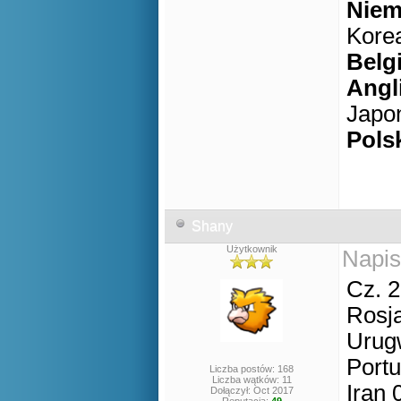
Niem
Kore
Belg
Angl
Japon
Pols
Shany
Użytkownik
Napis
Cz. 2
Rosja
Urug
Portu
Liczba postów: 168
Liczba wątków: 11
Iran 
Dołączył: Oct 2017