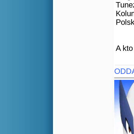
Tunez
Kolum
Polsk
A kto
ODDA