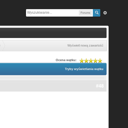
Forums
8
Wyświetl nową zawartość
Ocena wątku:
Tryby wyświetlania wątku
#48