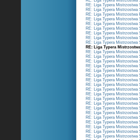
RE: Liga Typera Mistrzostwa 
RE: Liga Typera Mistrzostwa 
RE: Liga Typera Mistrzostwa 
RE: Liga Typera Mistrzostwa 
RE: Liga Typera Mistrzostwa 
RE: Liga Typera Mistrzostwa 
RE: Liga Typera Mistrzostwa 
RE: Liga Typera Mistrzostwa 
RE: Liga Typera Mistrzostwa 
RE: Liga Typera Mistrzostwa 
RE: Liga Typera Mistrzostw
RE: Liga Typera Mistrzostwa 
RE: Liga Typera Mistrzostwa 
RE: Liga Typera Mistrzostwa 
RE: Liga Typera Mistrzostwa 
RE: Liga Typera Mistrzostwa 
RE: Liga Typera Mistrzostwa 
RE: Liga Typera Mistrzostwa 
RE: Liga Typera Mistrzostwa 
RE: Liga Typera Mistrzostwa 
RE: Liga Typera Mistrzostwa 
RE: Liga Typera Mistrzostwa 
RE: Liga Typera Mistrzostwa 
RE: Liga Typera Mistrzostwa 
RE: Liga Typera Mistrzostwa 
RE: Liga Typera Mistrzostwa 
RE: Liga Typera Mistrzostwa 
RE: Liga Typera Mistrzostwa 
RE: Liga Typera Mistrzostwa 
RE: Liga Typera Mistrzostwa 