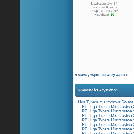
Liczba postów: 54
Liczba wątków: 5
Dołączył: Jun 2016
Reputacja:
26
«
Starszy wątek
|
Nowszy wątek
»
Wiadomości w tym wątku
Liga Typera Mistrzostwa Świata
RE: Liga Typera Mistrzostwa 
RE: Liga Typera Mistrzostwa 
RE: Liga Typera Mistrzostwa 
RE: Liga Typera Mistrzostwa 
RE: Liga Typera Mistrzostwa 
RE: Liga Typera Mistrzostwa 
RE: Liga Typera Mistrzostwa 