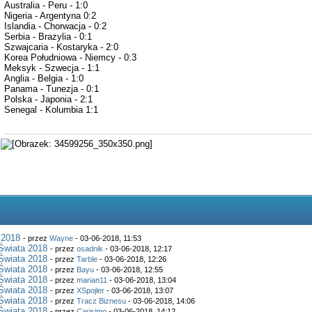
Australia - Peru - 1:0
Nigeria - Argentyna 0:2
Islandia - Chorwacja - 0:2
Serbia - Brazylia - 0:1
Szwajcaria - Kostaryka - 2:0
Korea Południowa - Niemcy - 0:3
Meksyk - Szwecja - 1:1
Anglia - Belgia - 1:0
Panama - Tunezja - 0:1
Polska - Japonia - 2:1
Senegal - Kolumbia 1:1
 2018
- przez
Wayne
- 03-06-2018, 11:53
Świata 2018
- przez
osadnik
- 03-06-2018, 12:17
Świata 2018
- przez
Tarble
- 03-06-2018, 12:26
Świata 2018
- przez
Bayu
- 03-06-2018, 12:55
Świata 2018
- przez
marian11
- 03-06-2018, 13:04
Świata 2018
- przez
XSpojler
- 03-06-2018, 13:07
Świata 2018
- przez
Tracz Biznesu
- 03-06-2018, 14:06
Świata 2018
- przez
Carisimo
- 03-06-2018, 14:12