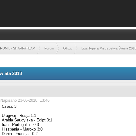
FORUM by SHARP#TEAM
Forum
Offtop
Liga Typera Mistrzostwa Świata 201
wiata 2018
Napisano 23-06-2018, 13:46
Czesc 3
Urugwaj - Rosja 1:1
Arabia Saudyjska - Egipt 0:1
Iran - Portugalia - 0:3
Hiszpania - Maroko 3:0
Dania - Francja - 0:2