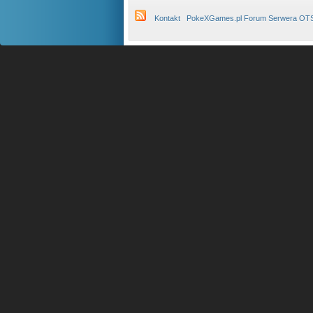
Kontakt
PokeXGames.pl Forum Serwera OT