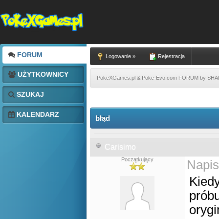
FORUM
Logowanie »
Rejestracja
UŻYTKOWNICY
PokeXGames.pl & Poke-Evo.com FORUM by SH
SZUKAJ
KALENDARZ
błąd
Carisimo
Początkujący
Napis
Kied
próbu
orygi