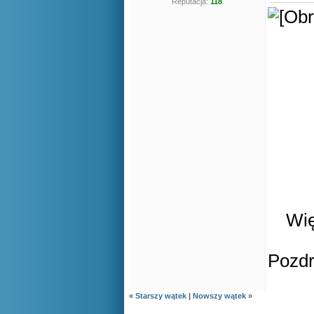
Reputacja:
118
Wię
Pozd
«
Starszy wątek
|
Nowszy wątek
»