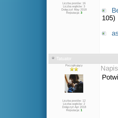
Liczba postów: 16
Liczba wątków: 3
Be
Dołączył: May 2018
Reputacja:
3
105)
a
Tatuator
Początkujący
Napis
Potwi
Liczba postów: 12
Liczba wątków: 2
Dołączył: Apr 2018
Reputacja:
1