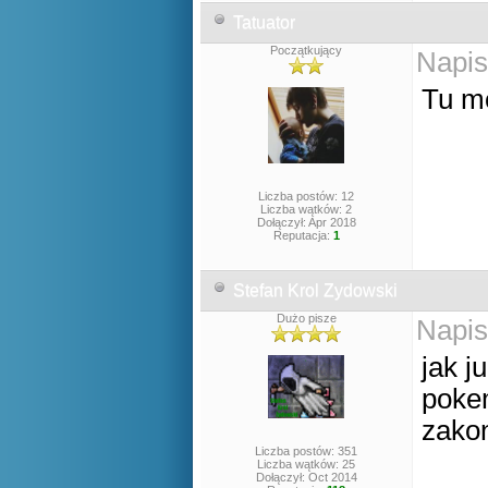
Tatuator
Początkujący
Napis
Tu m
Liczba postów: 12
Liczba wątków: 2
Dołączył: Apr 2018
Reputacja:
1
Stefan Krol Zydowski
Dużo pisze
Napis
jak j
pokem
zakon
Liczba postów: 351
Liczba wątków: 25
Dołączył: Oct 2014