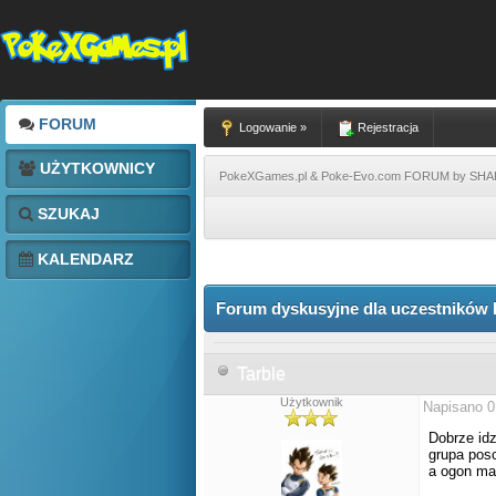
FORUM
Logowanie »
Rejestracja
UŻYTKOWNICY
PokeXGames.pl & Poke-Evo.com FORUM by SH
SZUKAJ
KALENDARZ
Forum dyskusyjne dla uczestników 
Tarble
Użytkownik
Napisano 0
Dobrze id
grupa pos
a ogon ma 