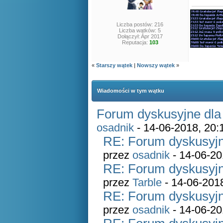
Liczba postów: 216
Liczba wątków: 5
Dołączył: Apr 2017
Reputacja:
103
«
Starszy wątek
|
Nowszy wątek
»
Wiadomości w tym wątku
Forum dyskusyjne dla
osadnik
- 14-06-2018, 20:
RE: Forum dyskusyjn
przez
osadnik
- 14-06-20
RE: Forum dyskusyjn
przez
Tarble
- 14-06-201
RE: Forum dyskusyjn
przez
osadnik
- 14-06-20