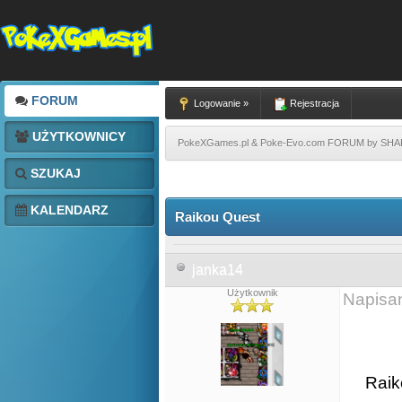
FORUM
Logowanie »
Rejestracja
UŻYTKOWNICY
PokeXGames.pl & Poke-Evo.com FORUM by SH
SZUKAJ
KALENDARZ
Raikou Quest
janka14
Użytkownik
Napisa
Raik