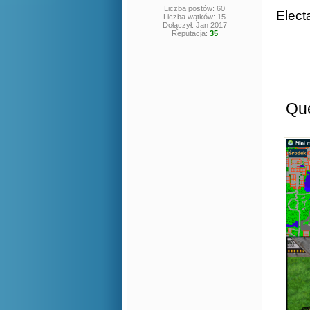
Liczba postów: 60
Elect
Liczba wątków: 15
Dołączył: Jan 2017
Reputacja:
35
Que