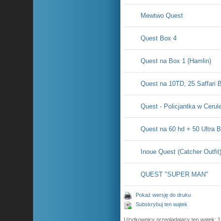
Mewtwo Quest
Quest Box 4
Quest na Box 1 (Hamlin)
Quest na 10TD, 25 Saffari B
Quest - Policjantka w Cerul
Quest na 60 hd + 50 Ultra Ba
Inoue Quest (Catcher Outfit
QUEST "SUPER MAN"
Pokaż wersję do druku
Subskrybuj ten wątek
Użytkownicy przeglądający ten wątek: 1