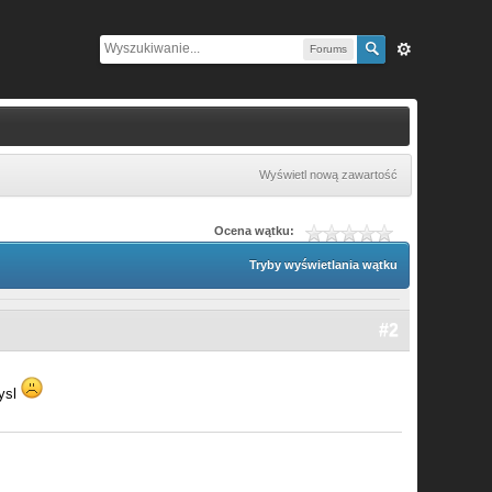
Forums
Wyświetl nową zawartość
Ocena wątku:
Tryby wyświetlania wątku
#2
mysl