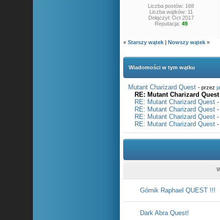
Liczba postów: 168
Liczba wątków: 11
Dołączył: Oct 2017
Reputacja:
49
«
Starszy wątek
|
Nowszy wątek
»
Wiadomości w tym wątku
Mutant Charizard Quest
- przez
j
RE: Mutant Charizard Quest
RE: Mutant Charizard Quest
-
RE: Mutant Charizard Quest
-
RE: Mutant Charizard Quest
-
RE: Mutant Charizard Quest
-
W
Górnik Raphael QUEST !!!
Dark Abra Quest!