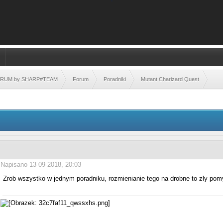
FORUM by SHARP#TEAM
Forum
Poradniki
Mutant Charizard Quest
Napisano 13-09-2018, 20:03
Zrob wszystko w jednym poradniku, rozmienianie tego na drobne to zly po