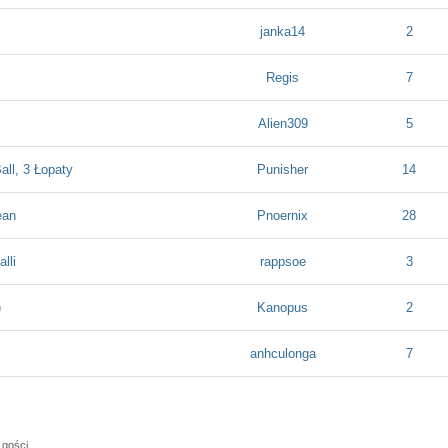
janka14
2
Regis
7
Alien309
5
all, 3 Łopaty
Punisher
14
ean
Pnoernix
28
lli
rappsoe
3
)
Kanopus
2
anhculonga
7
 gości