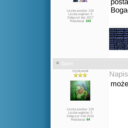
posta
Bogac
Liczba postów: 216
Liczba wątków: 5
Dołączył: Apr 2017
Reputacja:
103
Davin
Użytkownik
Napis
może
Liczba postów: 129
Liczba wątków: 0
Dołączył: Feb 2016
Reputacja:
64