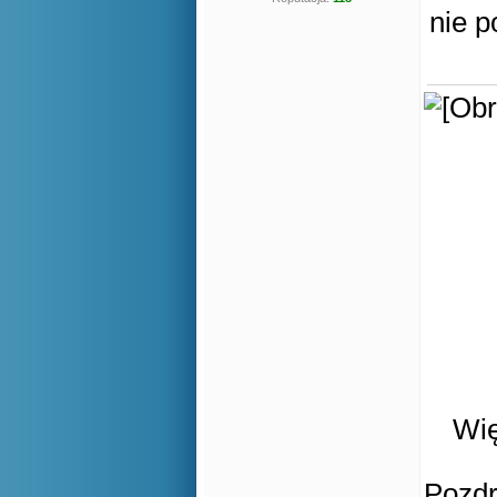
nie 
Wię
Pozd