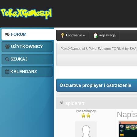
FORUM
Logowanie »
Rejestracja
UŻYTKOWNICY
PokeXGames.pl & Poke-Evo.com FORUM by SH
SZUKAJ
KALENDARZ
Oszustwa proplayer i ostrzeżenia
spidersrr
Początkujący
Napis