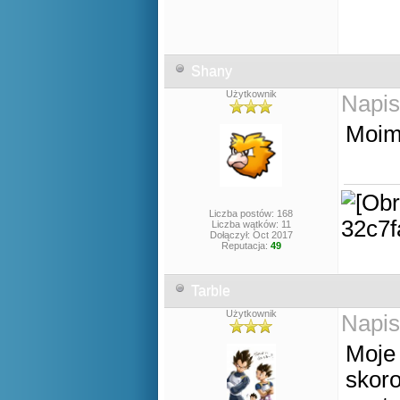
Shany
Użytkownik
Napis
Moim 
Liczba postów: 168
Liczba wątków: 11
Dołączył: Oct 2017
Reputacja:
49
Tarble
Użytkownik
Napis
Moje
skoro