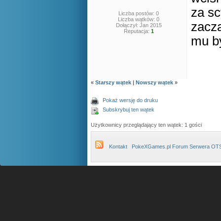
za sc
Liczba postów: 0
Liczba wątków: 0
zaczą
Dołączył: Jan 2015
Reputacja:
1
mu by
«
Starszy wątek
|
Nowszy wątek
»
Pokaż wersję do druku
Subskrybuj ten wątek
Użytkownicy przeglądający ten wątek: 1 gości
Kontakt
PokeXGames.pl Forum Serwera OT