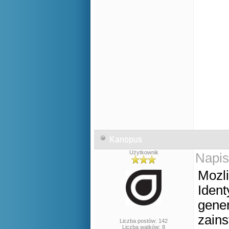
Kanopus
Użytkownik
Napis
Mozli
Ident
gener
zains
Liczba postów: 142
Liczba wątków: 8