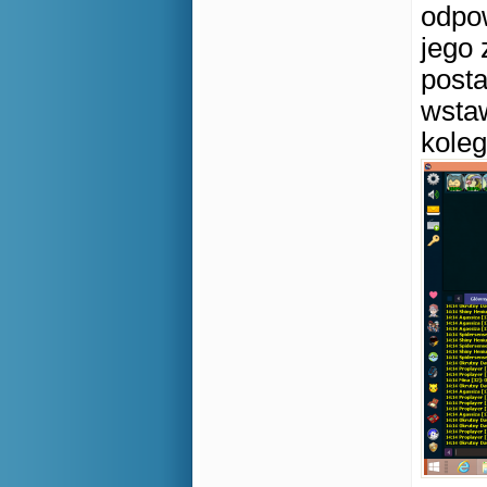
odpow
jego 
post
wsta
kole