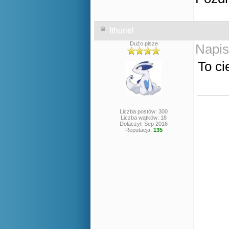
Ithuriel
Dużo pisze
Napis
To ci
Liczba postów: 300
Liczba wątków: 18
Dołączył: Sep 2016
Reputacja:
135