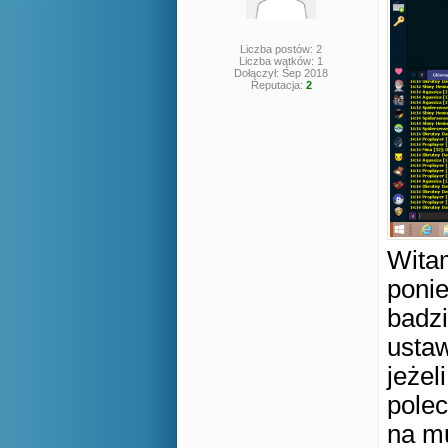
Liczba postów: 2
Liczba wątków: 1
Dołączył: Sep 2018
Reputacja:
2
Wita
ponie
badzi
ustaw
jeżel
polec
na mu