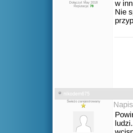
w inn
Dołączył: May 2018
Reputacja:
78
Nie s
przyp
nikodem675
Świeżo zarejestrowany
Napis
Powin
ludzi
wcisn