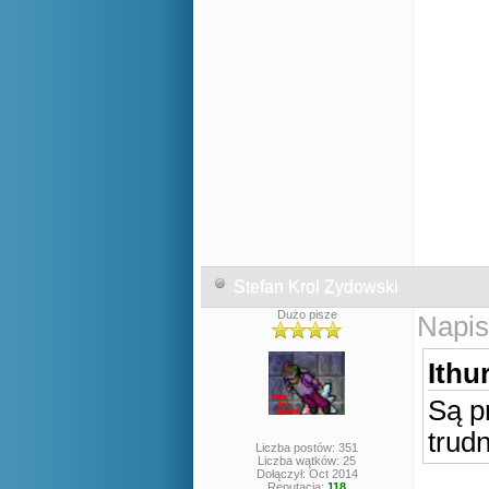
Stefan Krol Zydowski
Dużo pisze
Napis
Ithur
Są p
trud
Liczba postów: 351
Liczba wątków: 25
Dołączył: Oct 2014
Reputacja:
118