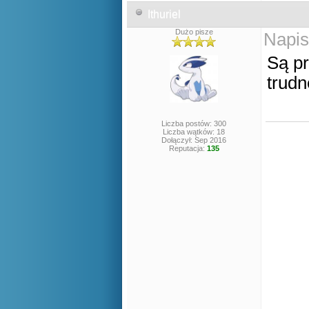
Ithuriel
Dużo pisze
Napis
Są pr
trud
Liczba postów: 300
Liczba wątków: 18
Dołączył: Sep 2016
Reputacja:
135