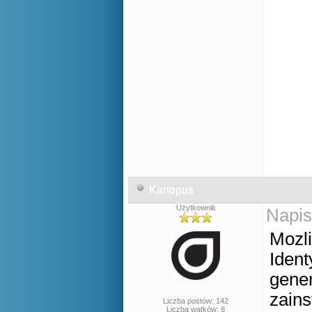
Kanopus
Użytkownik
Napis
Mozli
Ident
gener
zains
Liczba postów: 142
Liczba wątków: 8