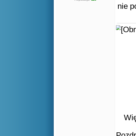
nie 
Wię
Pozd