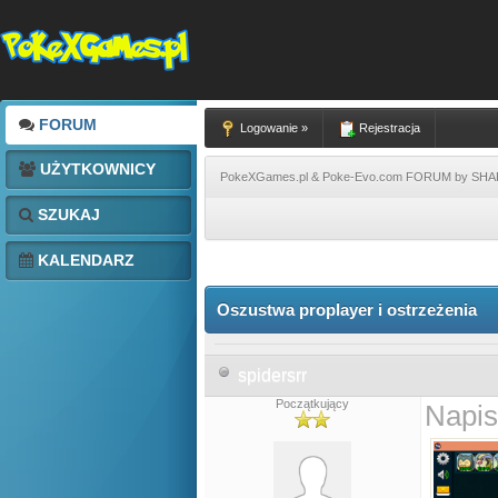
FORUM
Logowanie »
Rejestracja
UŻYTKOWNICY
PokeXGames.pl & Poke-Evo.com FORUM by SH
SZUKAJ
KALENDARZ
Oszustwa proplayer i ostrzeżenia
spidersrr
Początkujący
Napis