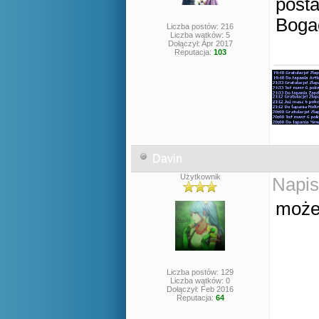
posta
Bogac
Liczba postów: 216
Liczba wątków: 5
Dołączył: Apr 2017
Reputacja:
103
Davin
Użytkownik
Napis
może
Liczba postów: 129
Liczba wątków: 0
Dołączył: Feb 2016
Reputacja:
64