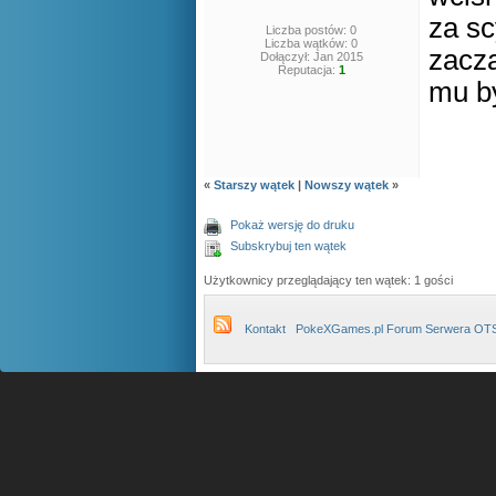
za sc
Liczba postów: 0
Liczba wątków: 0
zaczą
Dołączył: Jan 2015
Reputacja:
1
mu by
«
Starszy wątek
|
Nowszy wątek
»
Pokaż wersję do druku
Subskrybuj ten wątek
Użytkownicy przeglądający ten wątek: 1 gości
Kontakt
PokeXGames.pl Forum Serwera OT