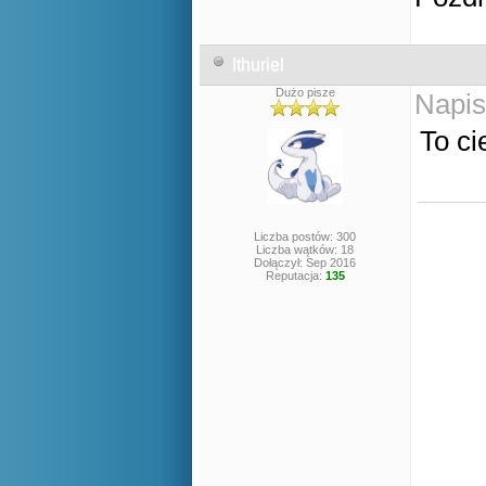
Ithuriel
Dużo pisze
Napis
To ci
Liczba postów: 300
Liczba wątków: 18
Dołączył: Sep 2016
Reputacja:
135