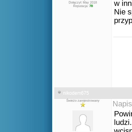
w inn
Dołączył: May 2018
Reputacja:
78
Nie s
przyp
nikodem675
Świeżo zarejestrowany
Napis
Powin
ludzi
wcisn