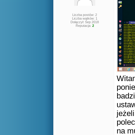
Liczba postów: 2
Liczba wątków: 1
Dołączył: Sep 2018
Reputacja:
2
Wita
ponie
badzi
ustaw
jeżel
polec
na mu