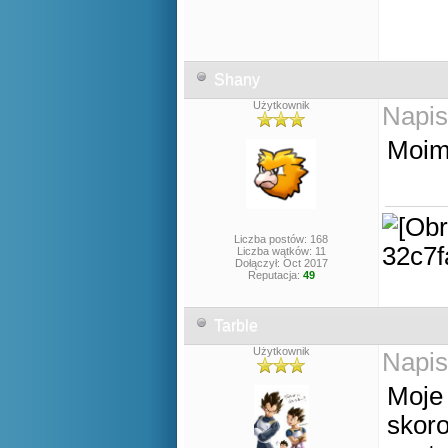
Shany
Użytkownik
Napis
Moim 
Liczba postów: 168
Liczba wątków: 11
Dołączył: Oct 2017
Reputacja:
49
Tarble
Użytkownik
Napis
Moje
skoro