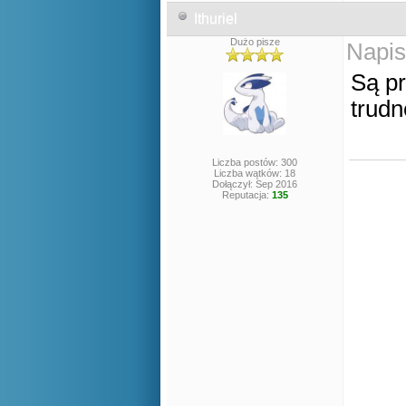
Ithuriel
Dużo pisze
Napis
Są pr
trud
Liczba postów: 300
Liczba wątków: 18
Dołączył: Sep 2016
Reputacja:
135