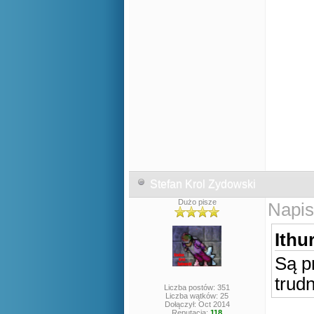
Stefan Krol Zydowski
Dużo pisze
Napis
Ithur
Są p
trud
Liczba postów: 351
Liczba wątków: 25
Dołączył: Oct 2014
Reputacja:
118