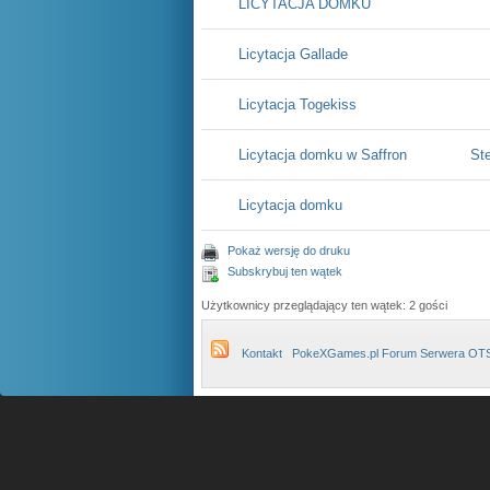
LICYTACJA DOMKU
Licytacja Gallade
Licytacja Togekiss
Licytacja domku w Saffron
St
Licytacja domku
Pokaż wersję do druku
Subskrybuj ten wątek
Użytkownicy przeglądający ten wątek: 2 gości
Kontakt
PokeXGames.pl Forum Serwera OT