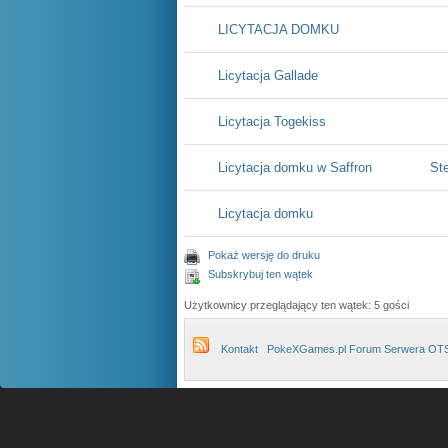
LICYTACJA DOMKU
Licytacja Gallade
Licytacja Togekiss
Licytacja domku w Saffron
St
Licytacja domku
Pokaż wersję do druku
Subskrybuj ten wątek
Użytkownicy przeglądający ten wątek: 5 gości
Kontakt
PokeXGames.pl Forum Serwera OT