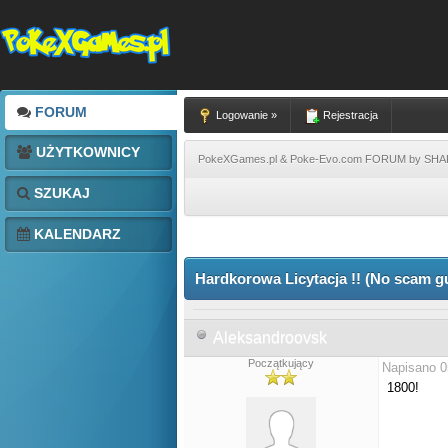
FORUM
Logowanie »
Rejestracja
UŻYTKOWNICY
PokeXGames.pl & Poke-Evo.com FORUM by SH
SZUKAJ
KALENDARZ
Hardkorowa Licytacja !! (No scam g
Aleksandroovsk
Początkujący
Napisano 0
1800!