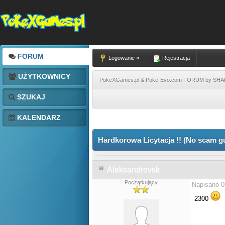
FORUM
Logowanie »
Rejestracja
UŻYTKOWNICY
PokeXGames.pl & Poke-Evo.com FORUM by SH
SZUKAJ
KALENDARZ
Hardkorowa Licytacja !! (No scam g
Aleksandrovsk
Początkujący
Napisano 0
2300