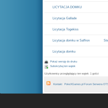
LICYTACJA DOMKU
Licytacja Gallade
Licytacja Togekiss
Licytacja domku w Saffron
St
Licytacja domku
Pokaż wersję do druku
Subskrybuj ten wątek
Użytkownicy przeglądający ten wątek: 1 gości
Kontakt
PokeXGames.pl Forum Serwera OT