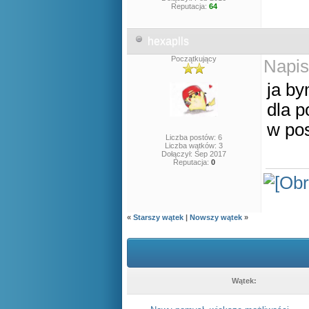
Reputacja:
64
hexaplls
Początkujący
Napis
ja by
dla 
w pos
Liczba postów: 6
Liczba wątków: 3
Dołączył: Sep 2017
Reputacja:
0
«
Starszy wątek
|
Nowszy wątek
»
Wątek: