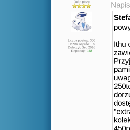
Dużo pisze
Napis
Stef
powy
Liczba postów: 300
Ithu
Liczba wątków: 18
Dołączył: Sep 2016
zawi
Reputacja:
135
Przy
pamie
uwag
250t
dorzu
dost
"ext
kole
450p