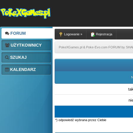
FORUM
Logowanie »
Rejestracja
UŻYTKOWNICY
PokeXGames.pl & Poke-Evo.com FORUM by SH
SZUKAJ
KALENDARZ
N
ta
ni
*) odpowiedź wybrana przez Ciebie