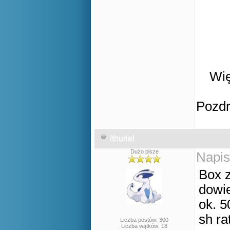
Wię
Pozd
Ithuriel
Dużo pisze
Napis
Box z
dowie
ok. 5
sh ra
Liczba postów: 300
Liczba wątków: 18