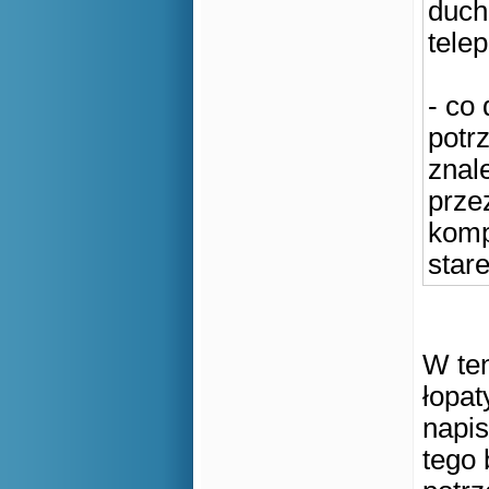
duch
telep
- co
potr
znal
prze
komp
stare
W ten
łopat
napis
tego 