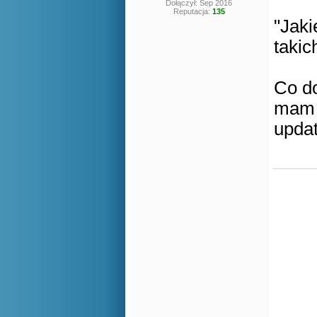
Dołączył: Sep 2016
Reputacja:
135
"Jaki
takic
Co do
mam w
updat