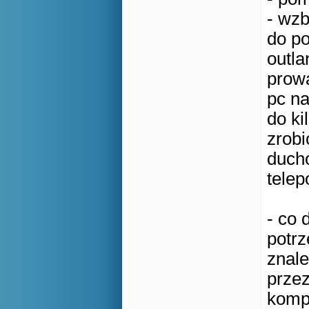
- wzb
do p
outla
prowa
pc na
do k
zrob
duchó
telep
- co 
potr
znale
przez
kompl