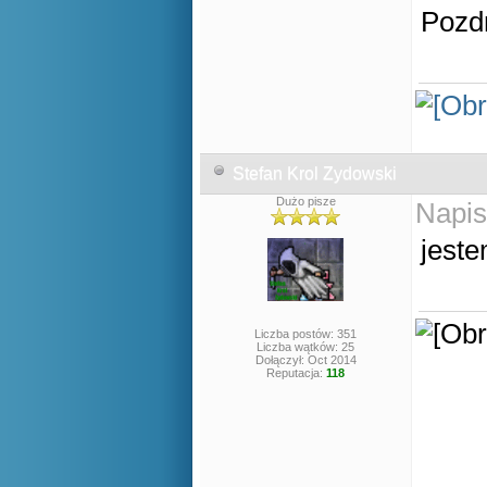
Pozd
Stefan Krol Zydowski
Dużo pisze
Napis
jeste
Liczba postów: 351
Liczba wątków: 25
Dołączył: Oct 2014
Reputacja:
118