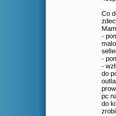
Co d
zdec
Mam 
- po
malo
selle
- pom
- wz
do p
outl
prow
pc n
do k
zrob