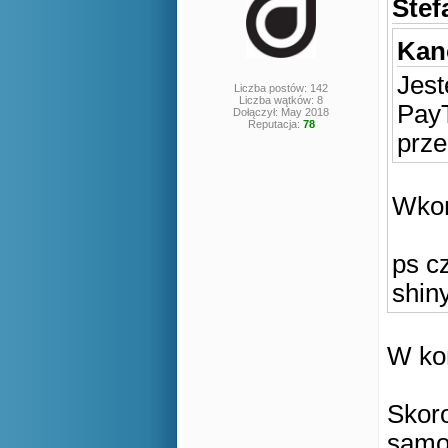
Stef
Kan
Jest
Liczba postów: 142
Liczba wątków: 8
PayT
Dołączył: May 2018
Reputacja:
78
prze
Wkoń
ps c
shin
W ko
Skoro
samo