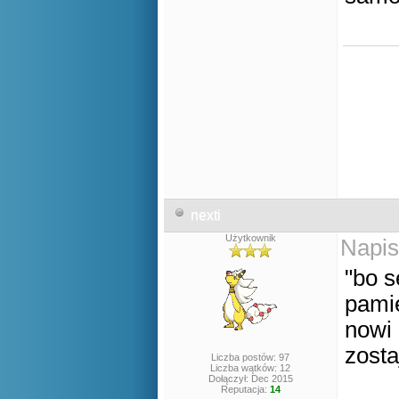
nexti
Użytkownik
Napis
"bo s
pamię
nowi 
zost
Liczba postów: 97
Liczba wątków: 12
Dołączył: Dec 2015
Reputacja:
14