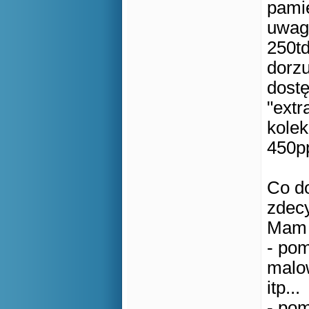
pamie
uwage
250t
dorzu
dost
"extr
kolek
450pp
Co do
zdecy
Mam t
- pom
malow
itp...
- pom