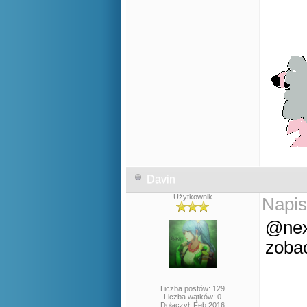
Davin
Użytkownik
Napis
@next
zobac
Liczba postów: 129
Liczba wątków: 0
Dołączył: Feb 2016