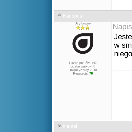
Kanopus
Użytkownik
Napis
Jeste
w sm
niego
Liczba postów: 142
Liczba wątków: 8
Dołączył: May 2018
Reputacja:
78
Ithuriel