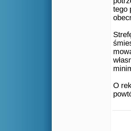
potrz
tego 
obecn
Stref
śmies
mowa 
własn
mini
O rek
powt