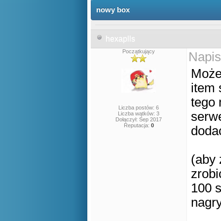
nowy box
hexaplls
Początkujący
Napis
Może
item 
tego
Liczba postów: 6
serwe
Liczba wątków: 3
Dołączył: Sep 2017
Reputacja:
0
dodać
(aby 
zrobi
100 s
nagr