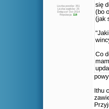
się 
Liczba postów: 351
Liczba wątków: 25
(bo 
Dołączył: Oct 2014
Reputacja:
118
(jak 
"Jaki
wincy
Co d
mam 
upda
powyż
Ithu 
zawi
Przyj