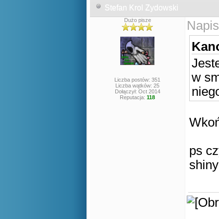
Stefan Krol Zydowski
Dużo pisze
Napis
Kano
Jest
w sm
Liczba postów: 351
Liczba wątków: 25
nieg
Dołączył: Oct 2014
Reputacja:
118
Wkońc
ps cz
shin