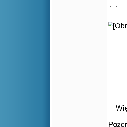
;_;
Wię
Pozd