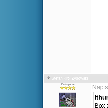
Stefan Krol Zydowski
Dużo pisze
Napis
Ithur
Box 