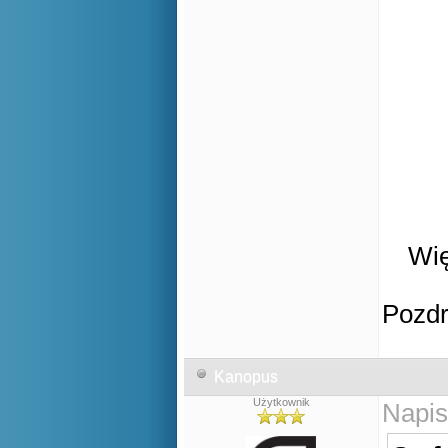
Wię
Pozd
Kanopus
Użytkownik
Napis