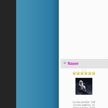
Naxer
-._.-
Liczba postów: 158
Liczba wątków: 15
Dołączył: Apr 2015