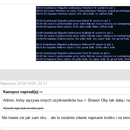
Napisano 24-04-2019, 22:17
Kanopus napisał(a):
Admin, który wyzywa innych użytkowników tsa <- Brawo! Oby tak dalej i n
Wywalić tego żyda na zbity pysk.
Nie trawie cie jak sam sku... ale to ostatnie zdanie napisane krotko i na tem