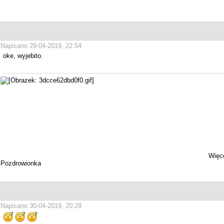
Napisano 29-04-2019, 22:54
oke, wyjebito.
Więce
Pozdrowionka
Napisano 30-04-2019, 20:28