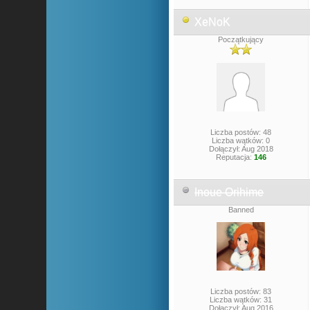
XeNoK
Początkujący
Liczba postów: 48
Liczba wątków: 0
Dołączył: Aug 2018
Reputacja:
146
Inoue Orihime
Banned
Liczba postów: 83
Liczba wątków: 31
Dołączył: Aug 2016