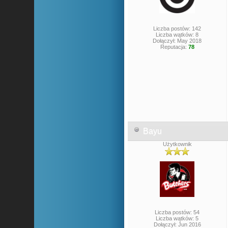
Liczba postów: 142
Liczba wątków: 8
Dołączył: May 2018
Reputacja:
78
Bayu
Użytkownik
Liczba postów: 54
Liczba wątków: 5
Dołączył: Jun 2016