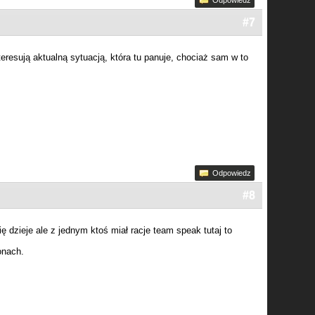
Odpowiedz
#7
eresują aktualną sytuacją, która tu panuje, chociaż sam w to
Odpowiedz
#8
ię dzieje ale z jednym ktoś miał racje team speak tutaj to
onach.