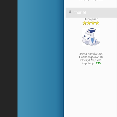
Ithuriel
Dużo pisze
Liczba postów: 300
Liczba wątków: 18
Dołączył: Sep 2016
Reputacja:
135