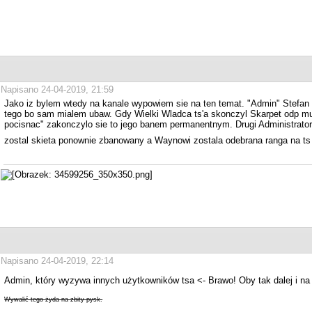
Napisano 24-04-2019, 21:59
Jako iz bylem wtedy na kanale wypowiem sie na ten temat. "Admin" Stefan 
tego bo sam mialem ubaw. Gdy Wielki Wladca ts'a skonczyl Skarpet odp mu t
pocisnac" zakonczylo sie to jego banem permanentnym. Drugi Administrator
zostal skieta ponownie zbanowany a Waynowi zostala odebrana ranga na t
Napisano 24-04-2019, 22:14
Admin, który wyzywa innych użytkowników tsa <- Brawo! Oby tak dalej i na
Wywalić tego żyda na zbity pysk.