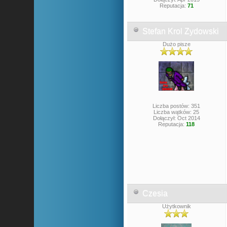
Reputacja:
71
Stefan Krol Zydowski
Dużo pisze
Liczba postów: 351
Liczba wątków: 25
Dołączył: Oct 2014
Reputacja:
118
Czesia
Użytkownik