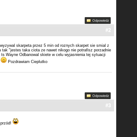
Odpowiedz
#2
wyzywal skarpeta przez 5 min od roznych skarpet sie smial z
ak "jestes taka ciota ze nawet nikogo nie potrafisz porzadnie
 ts Wayne Odbanowal skiete w celu wyjasnienia tej sytuacji
s
Pozdrawiam Cieplutko
Odpowiedz
#3
 przód!