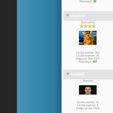
Reputacja:
26
osadnik
Dużo pisze
Liczba postów: 301
Liczba wątków: 36
Dołączył: Mar 2015
Reputacja:
457
510585
Banned
Liczba postów: 20
Liczba wątków: 1
Dołączył: Apr 2019