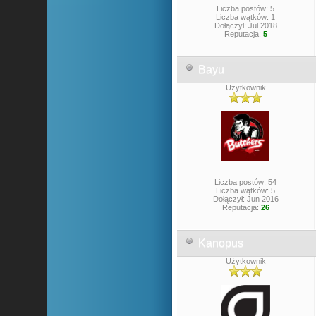
Liczba postów: 5
Liczba wątków: 1
Dołączył: Jul 2018
Reputacja:
5
Bayu
Użytkownik
Liczba postów: 54
Liczba wątków: 5
Dołączył: Jun 2016
Reputacja:
26
Kanopus
Użytkownik