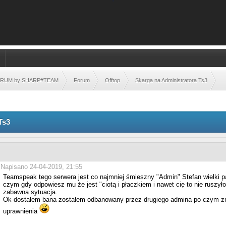
FORUM by SHARP#TEAM
Forum
Offtop
Skarga na Administratora Ts3
Ts3
Napisano 24-04-2019, 21:55
Teamspeak tego serwera jest co najmniej śmieszny "Admin" Stefan wielki p
czym gdy odpowiesz mu że jest "ciotą i płaczkiem i nawet cię to nie ruszył
zabawna sytuacja.
Ok dostałem bana zostałem odbanowany przez drugiego admina po czym znow
uprawnienia