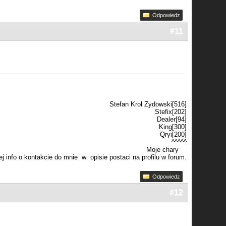
Odpowiedz
#11
Stefan Krol Zydowski[516]
Stefix[202]
Dealer[94]
King[300]
Qryi[200]
^^^^^
Moje chary
j info o kontakcie do mnie w opisie postaci na profilu w forum.
Odpowiedz
#12