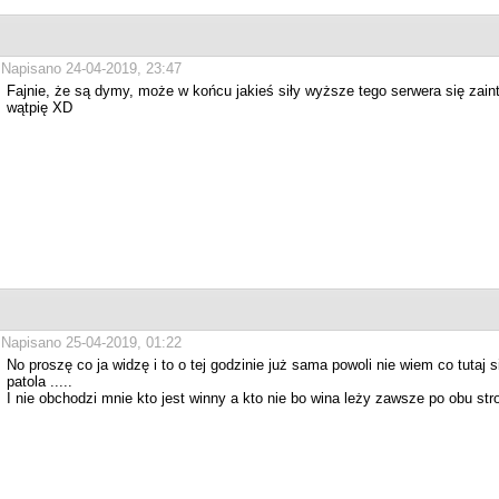
Napisano 24-04-2019, 23:47
Fajnie, że są dymy, może w końcu jakieś siły wyższe tego serwera się zaint
wątpię XD
Napisano 25-04-2019, 01:22
No proszę co ja widzę i to o tej godzinie już sama powoli nie wiem co tutaj s
patola .....
I nie obchodzi mnie kto jest winny a kto nie bo wina leży zawsze po obu str