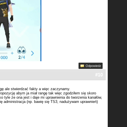
Odpowiedz
#10
rgę ale stwierdzać fakty a więc zaczynamy.
ropozycję abym ja miał rangę tak więc zgodziłem się skoro
 tyle że ona jest i daje mi uprawnienia do tworzenia kanałów,
się administracja (np. bawię się TS3, nadużywam uprawnień)