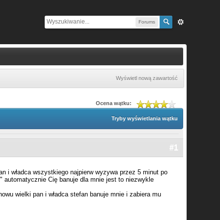
Forums
Wyświetl nową zawartość
Ocena wątku:
Tryby wyświetlania wątku
#1
an i władca wszystkiego najpierw wyzywa przez 5 minut po
o" automatycznie Cię banuje dla mnie jest to niezwykle
u wielki pan i władca stefan banuje mnie i zabiera mu