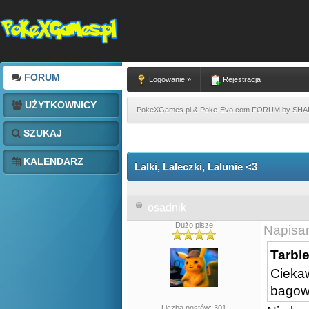
FORUM
Logowanie »
Rejestracja
UŻYTKOWNICY
PokeXGames.pl & Poke-Evo.com FORUM by SH
SZUKAJ
KALENDARZ
Lalki, Laleczki, Lalunie <3
osadnik
Dużo pisze
Napisa
Tarble
Ciekaw
bagow
Liczba postów: 301