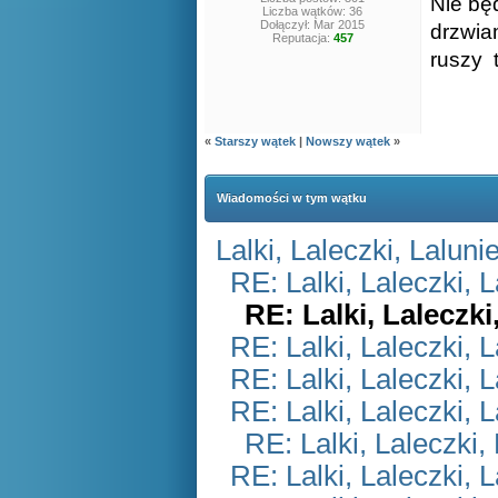
Nie bę
Liczba wątków: 36
Dołączył: Mar 2015
drzwia
Reputacja:
457
ruszy 
«
Starszy wątek
|
Nowszy wątek
»
Wiadomości w tym wątku
Lalki, Laleczki, Laluni
RE: Lalki, Laleczki, 
RE: Lalki, Laleczki
RE: Lalki, Laleczki, 
RE: Lalki, Laleczki, 
RE: Lalki, Laleczki, 
RE: Lalki, Laleczki,
RE: Lalki, Laleczki, 