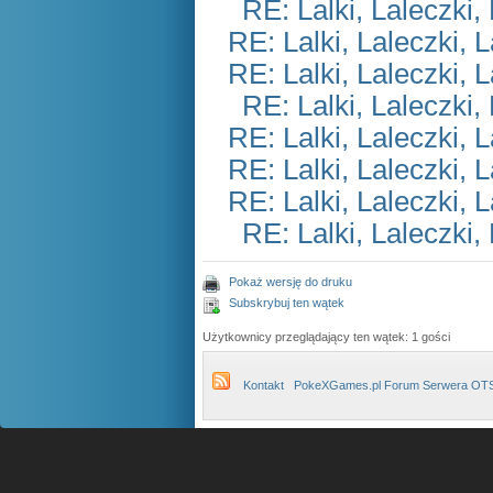
RE: Lalki, Laleczki,
RE: Lalki, Laleczki, 
RE: Lalki, Laleczki, 
RE: Lalki, Laleczki,
RE: Lalki, Laleczki, 
RE: Lalki, Laleczki, 
RE: Lalki, Laleczki, 
RE: Lalki, Laleczki,
Pokaż wersję do druku
Subskrybuj ten wątek
Użytkownicy przeglądający ten wątek: 1 gości
Kontakt
PokeXGames.pl Forum Serwera OT