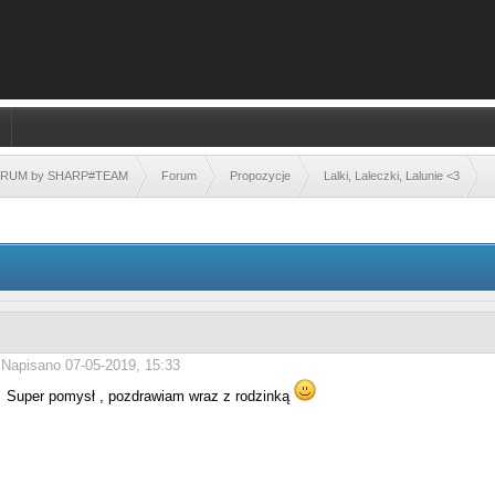
FORUM by SHARP#TEAM
Forum
Propozycje
Lalki, Laleczki, Lalunie <3
Napisano 07-05-2019, 15:33
Super pomysł , pozdrawiam wraz z rodzinką