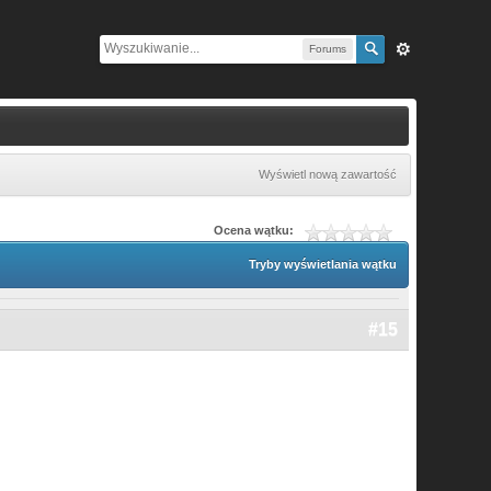
Forums
Wyświetl nową zawartość
Ocena wątku:
Tryby wyświetlania wątku
#15