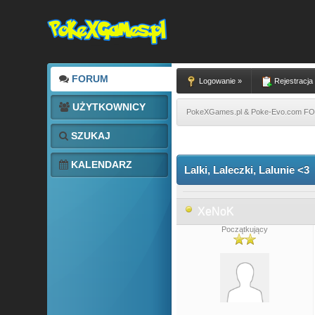
FORUM
Logowanie »
Rejestracja
UŻYTKOWNICY
PokeXGames.pl & Poke-Evo.com 
SZUKAJ
0 głosów - średnia: 0
1
2
3
4
5
KALENDARZ
Lalki, Laleczki, Lalunie <3
XeNoK
Początkujący