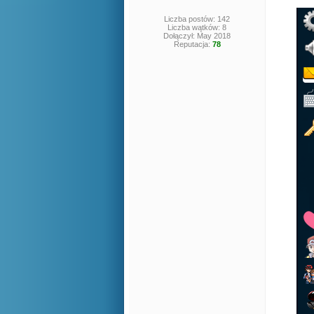
Liczba postów: 142
Liczba wątków: 8
Dołączył: May 2018
Reputacja:
78