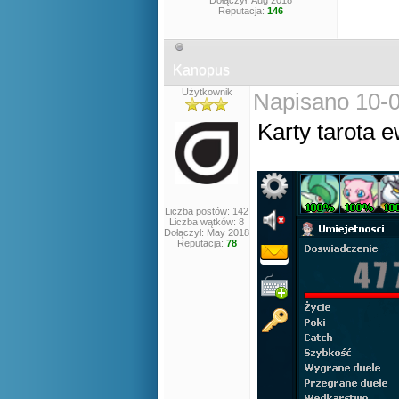
Dołączył: Aug 2018
Reputacja:
146
Kanopus
Użytkownik
Napisano 10-0
Karty tarota 
Liczba postów: 142
Liczba wątków: 8
Dołączył: May 2018
Reputacja:
78