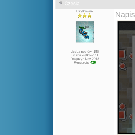
Czesia
Użytkownik
Napis
Liczba postów: 150
Liczba wątków: 11
Dołączył: Nov 2018
Reputacja:
428