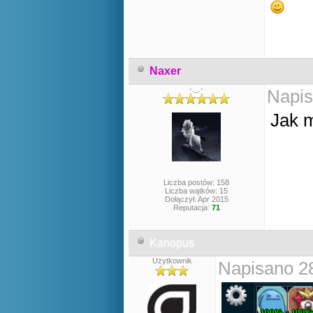
Naxer
-._.-
Napis
Jak m
Liczba postów: 158
Liczba wątków: 15
Dołączył: Apr 2015
Reputacja:
71
Kanopus
Użytkownik
Napisano 2