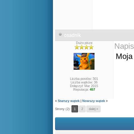
osadnik
Dużo pisze
Napis
Moja
Liczba postów: 301
Liczba wątków: 36
Dołączył: Mar 2015
Reputacja:
457
«
Starszy wątek
|
Nowszy wątek
»
Strony (2):
1
2
dalej »