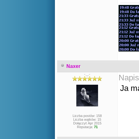
Naxer
-._.-
Napis
Ja m
Liczba postów: 158
Liczba wątków: 15
Dołączył: Apr 2015
Reputacja:
71