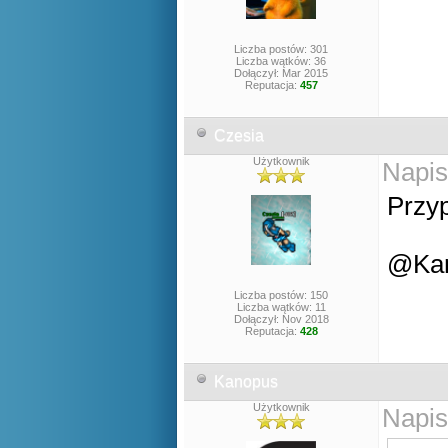
Liczba postów: 301
Liczba wątków: 36
Dołączył: Mar 2015
Reputacja:
457
Czesia
Użytkownik
Napis
Przy
@Kano
Liczba postów: 150
Liczba wątków: 11
Dołączył: Nov 2018
Reputacja:
428
Kanopus
Użytkownik
Napis