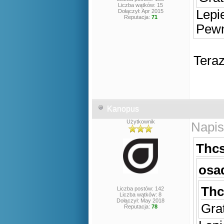
Liczba wątków: 15
Lepi
Dołączył: Apr 2015
Reputacja:
71
Pewn
Tera
Kanopus
Użytkownik
Napis
Thcs
osad
Thc
Liczba postów: 142
Liczba wątków: 8
Dołączył: May 2018
Gra
Reputacja:
78