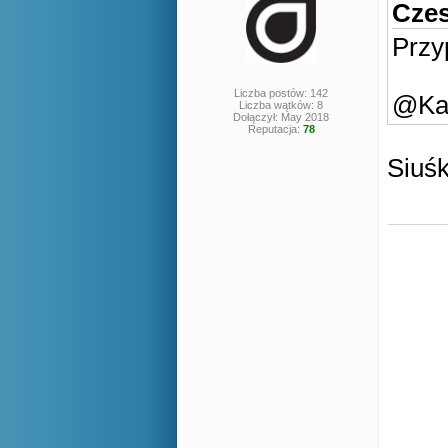
Czes
Przy
Liczba postów: 142
@Kan
Liczba wątków: 8
Dołączył: May 2018
Reputacja:
78
Siuśk