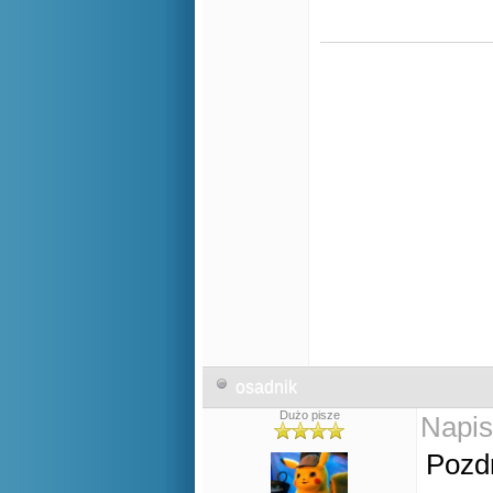
osadnik
Dużo pisze
Napis
Pozdr