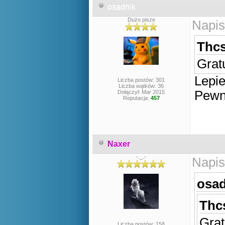
osadnik
Dużo pisze
Napis
Thcs
Grat
Lepie
Liczba postów: 301
Liczba wątków: 36
Pewni
Dołączył: Mar 2015
Reputacja:
457
Naxer
-._.-
Napis
osad
Thcs
Grat
Liczba postów: 158