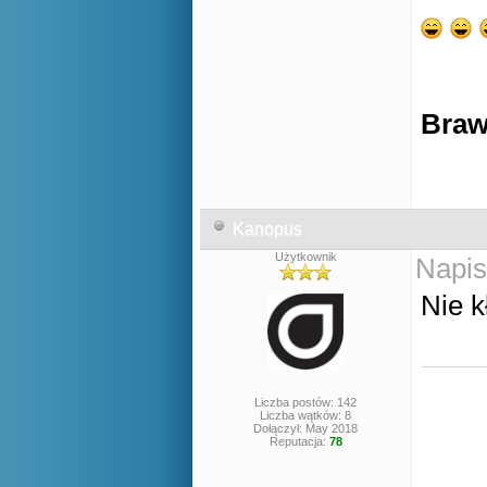
Braw
Kanopus
Użytkownik
Napis
Nie 
Liczba postów: 142
Liczba wątków: 8
Dołączył: May 2018
Reputacja:
78