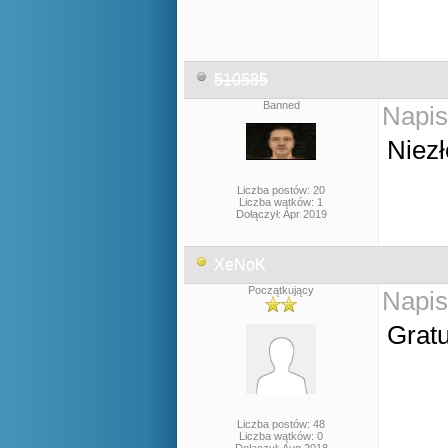
510585
Banned
Napis
Niezł
Liczba postów: 20
Liczba wątków: 1
Dołączył: Apr 2019
XeNoK
Początkujący
Napis
Grat
Liczba postów: 48
Liczba wątków: 0