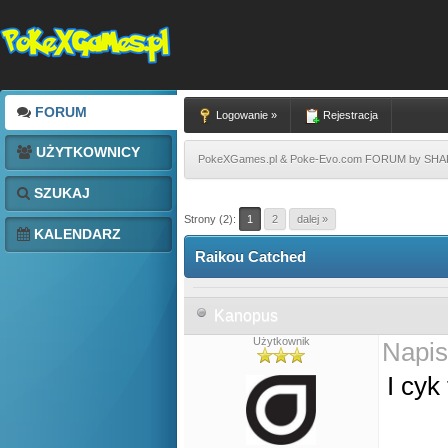
FORUM
Logowanie »
Rejestracja
UŻYTKOWNICY
PokeXGames.pl & Poke-Evo.com FORUM by SH
SZUKAJ
Strony (2):
1
2
dalej »
KALENDARZ
Raikou Catched
Kanopus
Użytkownik
Napis
I cyk