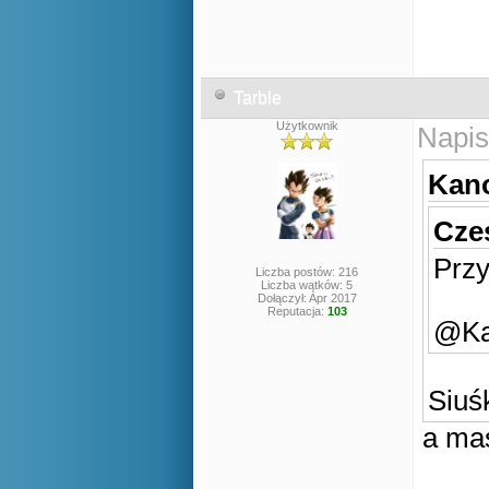
Tarble
Użytkownik
Napis
Kano
Czes
Prz
Liczba postów: 216
Liczba wątków: 5
Dołączył: Apr 2017
Reputacja:
103
@Kan
Siuś
a ma