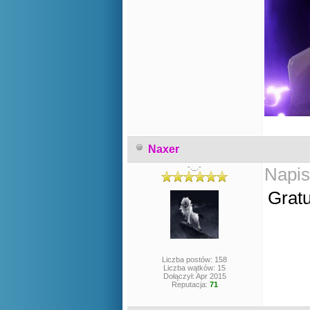
Naxer
-._.-
Napis
Gratu
Liczba postów: 158
Liczba wątków: 15
Dołączył: Apr 2015
Reputacja:
71