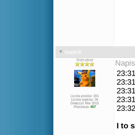
osadnik
Dużo pisze
Napis
23:31
23:3
23:3
Liczba postów: 301
23:31
Liczba wątków: 36
Dołączył: Mar 2015
23:3
Reputacja:
457
I to