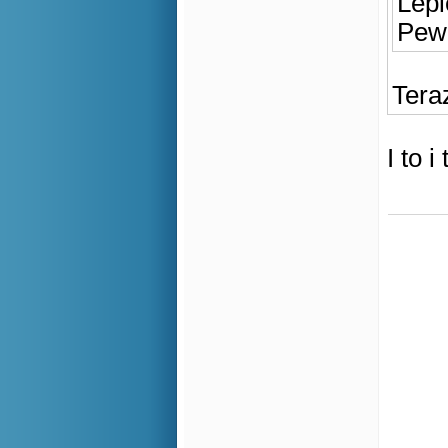
Lepi
Pewn
Tera
I to 