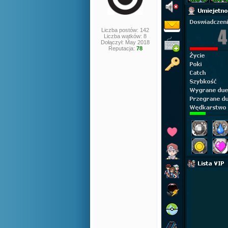
Liczba postów: 142
Liczba wątków: 8
Dołączył: May 2018
Reputacja:
78