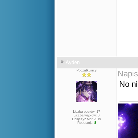
Ayden
Początkujący
Napis
No n
Liczba postów: 17
Liczba wątków: 0
Dołączył: Mar 2019
Reputacja:
8