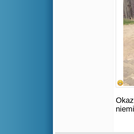
Okaza
niem