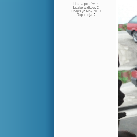
Liczba postów: 4
Liczba wątków: 2
Dołączył: May 2019
Reputacja:
0