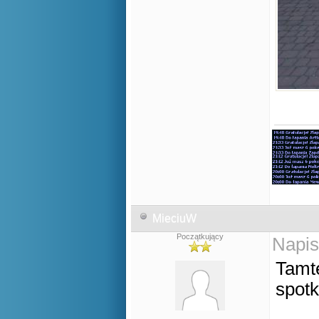
MieciuW
Początkujący
Napis
Tamte
spot