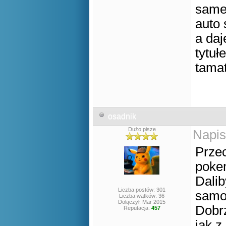
same 
auto 
a daj
tytuł
tama
osadnik
Dużo pisze
Napis
Przec
pok
Dalib
Liczba postów: 301
sam
Liczba wątków: 36
Dołączył: Mar 2015
Dobrz
Reputacja:
457
jak z