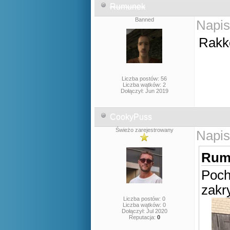
Rumunek
Banned
Napis
Rakk
Liczba postów: 56
Liczba wątków: 2
Dołączył: Jun 2019
CookyPuss
Świeżo zarejestrowany
Napis
Rumu
Poch
zakry
Liczba postów: 0
Liczba wątków: 0
Dołączył: Jul 2020
Reputacja:
0