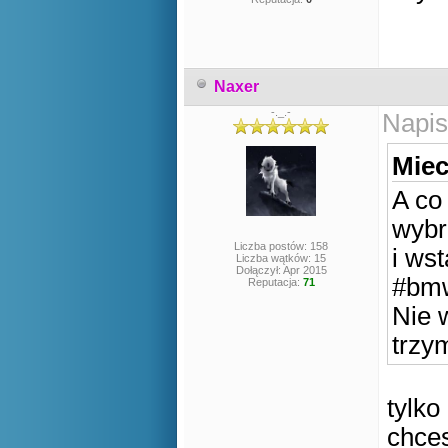
Naxer
-._.-
Napis
Miec
A co 
wybr
Liczba postów: 158
i ws
Liczba wątków: 15
Dołączył: Apr 2015
#bm
Reputacja:
71
Nie 
trzy
tylko
chce