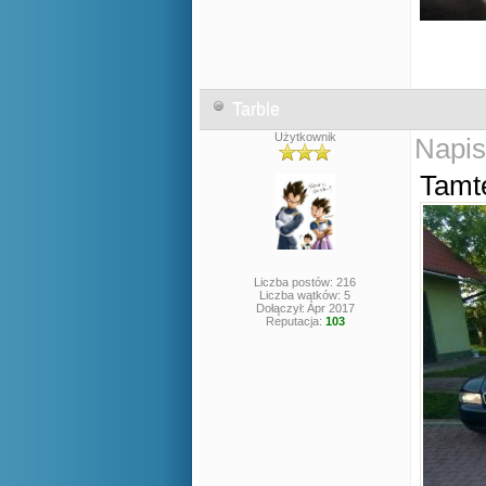
Tarble
Użytkownik
Napis
Tamte
Liczba postów: 216
Liczba wątków: 5
Dołączył: Apr 2017
Reputacja:
103