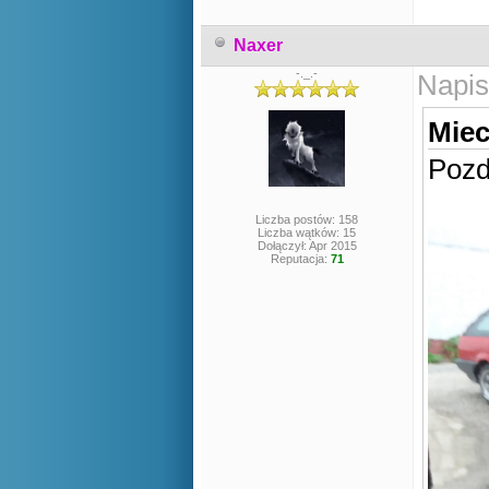
Naxer
-._.-
Napis
Miec
Pozd
Liczba postów: 158
Liczba wątków: 15
Dołączył: Apr 2015
Reputacja:
71