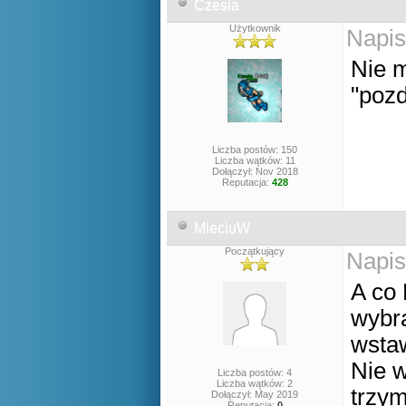
Czesia
Użytkownik
Napis
Nie m
"pozd
Liczba postów: 150
Liczba wątków: 11
Dołączył: Nov 2018
Reputacja:
428
MieciuW
Początkujący
Napis
A co 
wybr
wstaw
Nie 
Liczba postów: 4
Liczba wątków: 2
trzym
Dołączył: May 2019
Reputacja:
0