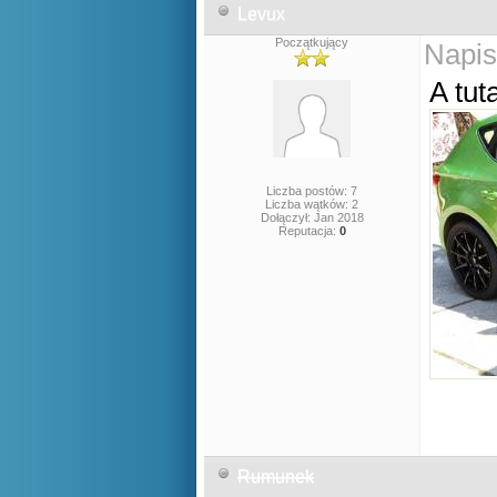
Levux
Początkujący
Napis
A tut
Liczba postów: 7
Liczba wątków: 2
Dołączył: Jan 2018
Reputacja:
0
Rumunek