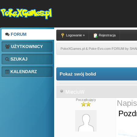
FORUM
Logowanie »
Rejestracja
UŻYTKOWNICY
PokeXGames.pl & Poke-Evo.com FORUM by SH
SZUKAJ
KALENDARZ
Pokaż swój bolid
MieciuW
Początkujący
Napis
Pozd