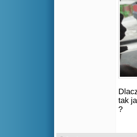
Dlac
tak j
?