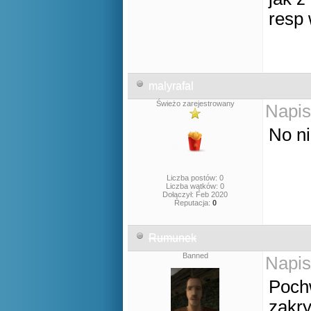
resp
malyrafal
Świeżo zarejestrowany
Napis
No ni
Liczba postów: 0
Liczba wątków: 0
Dołączył: Feb 2020
Reputacja:
0
Rumunek
Banned
Napis
Poch
zakry