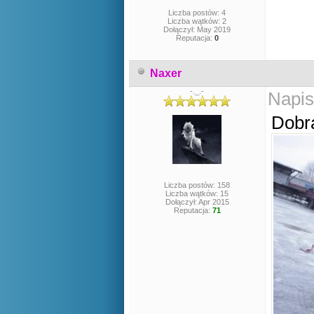
Liczba postów: 4
Liczba wątków: 2
Dołączył: May 2019
Reputacja:
0
Naxer
-._.-
Napis
Dobra
Liczba postów: 158
Liczba wątków: 15
Dołączył: Apr 2015
Reputacja:
71