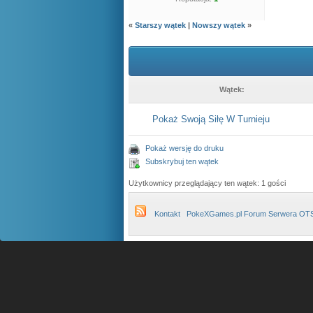
«
Starszy wątek
|
Nowszy wątek
»
Wątek:
Pokaż Swoją Siłę W Turnieju
Pokaż wersję do druku
Subskrybuj ten wątek
Użytkownicy przeglądający ten wątek: 1 gości
Kontakt
PokeXGames.pl Forum Serwera OT