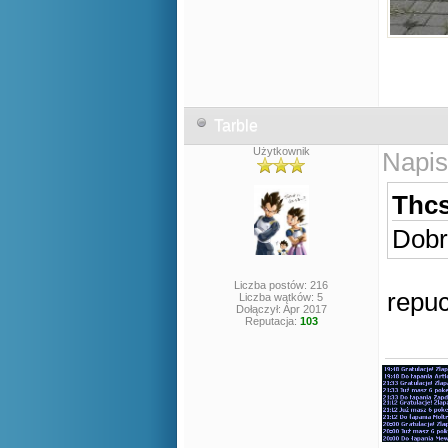
Tarble
Użytkownik
Napis
Thcs
Dobr
Liczba postów: 216
repuc
Liczba wątków: 5
Dołączył: Apr 2017
Reputacja:
103