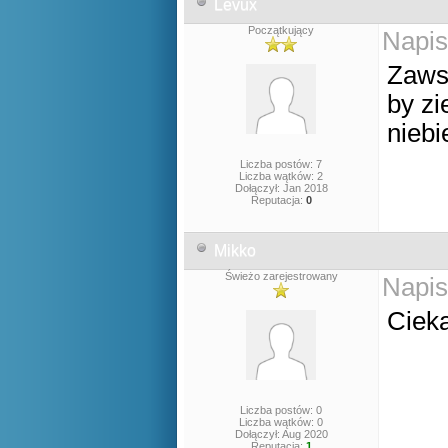
Levux
Początkujący
Napis
Zaws
by zi
nieb
Liczba postów: 7
Liczba wątków: 2
Dołączył: Jan 2018
Reputacja:
0
Mikko
Świeżo zarejestrowany
Napis
Ciek
Liczba postów: 0
Liczba wątków: 0
Dołączył: Aug 2020
Reputacja:
1