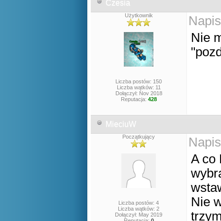
Czesia
Użytkownik
Napis
Nie m
"pozd
Liczba postów: 150
Liczba wątków: 11
Dołączył: Nov 2018
Reputacja:
428
MieciuW
Początkujący
Napis
A co 
wybr
wstaw
Nie 
Liczba postów: 4
Liczba wątków: 2
trzym
Dołączył: May 2019
Reputacja:
0