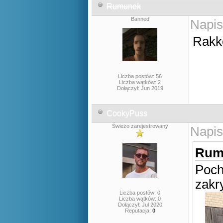
Rumunek
Banned
Napis
Rakk
Liczba postów: 56
Liczba wątków: 2
Dołączył: Jun 2019
CookyPuss
Świeżo zarejestrowany
Napis
Rumu
Poch
zakry
Liczba postów: 0
Liczba wątków: 0
Dołączył: Jul 2020
Reputacja:
0