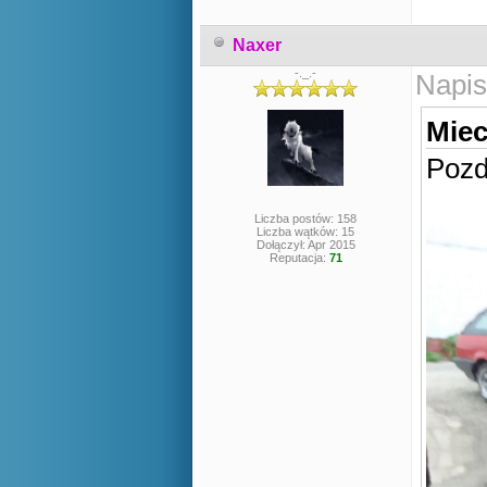
Naxer
-._.-
Napis
Miec
Pozd
Liczba postów: 158
Liczba wątków: 15
Dołączył: Apr 2015
Reputacja:
71