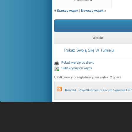
«
Starszy wątek
|
Nowszy wątek
»
Wątek:
Pokaż Swoją Siłę W Turnieju
Pokaż wersję do druku
Subskrybuj ten wątek
Użytkownicy przeglądający ten wątek: 2 gości
Kontakt
PokeXGames.pl Forum Serwera OT