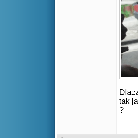
Dlac
tak j
?