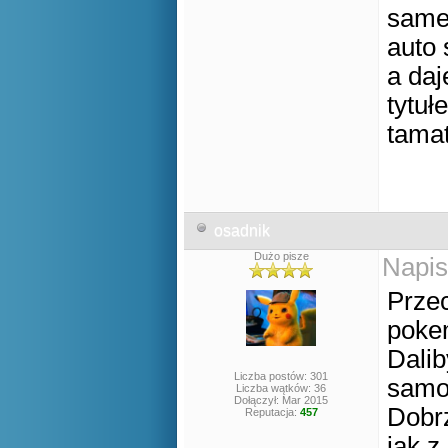
same 
auto 
a daj
tytuł
tama
osadnik
Dużo pisze
Napis
Przec
pok
Dalib
Liczba postów: 301
sam
Liczba wątków: 36
Dołączył: Mar 2015
Dobrz
Reputacja:
457
jak z