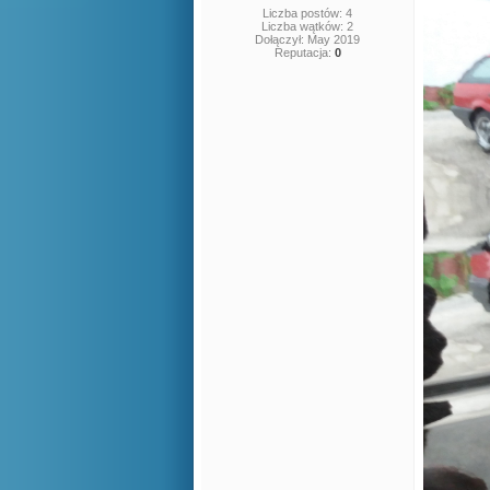
Liczba postów: 4
Liczba wątków: 2
Dołączył: May 2019
Reputacja:
0