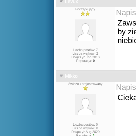
Levux
Początkujący
Napis
Zaws
by zi
nieb
Liczba postów: 7
Liczba wątków: 2
Dołączył: Jan 2018
Reputacja:
0
Mikko
Świeżo zarejestrowany
Napis
Ciek
Liczba postów: 0
Liczba wątków: 0
Dołączył: Aug 2020
Reputacja:
1