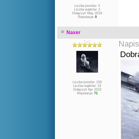
Liczba postów: 4
Liczba wątków: 2
Dołączył: May 2019
Reputacja:
0
Naxer
-._.-
Napis
Dobra
Liczba postów: 158
Liczba wątków: 15
Dołączył: Apr 2015
Reputacja:
71