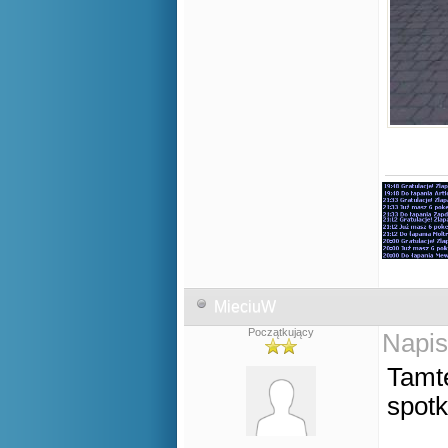
MieciuW
Początkujący
Napis
Tamte
spot