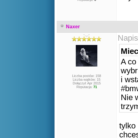
Naxer
-._.-
Napis
Miec
A co 
wybr
Liczba postów: 158
i ws
Liczba wątków: 15
Dołączył: Apr 2015
#bm
Reputacja:
71
Nie 
trzy
tylko
chce