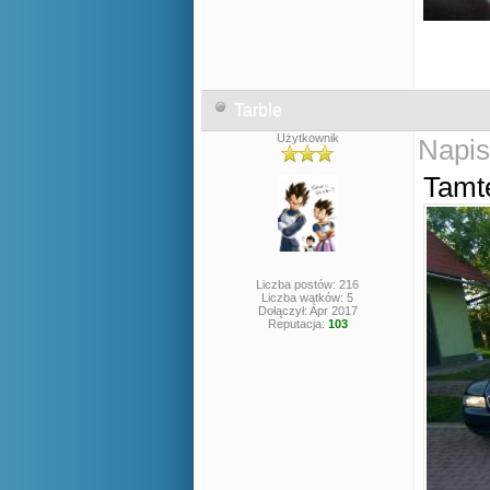
Tarble
Użytkownik
Napis
Tamte
Liczba postów: 216
Liczba wątków: 5
Dołączył: Apr 2017
Reputacja:
103