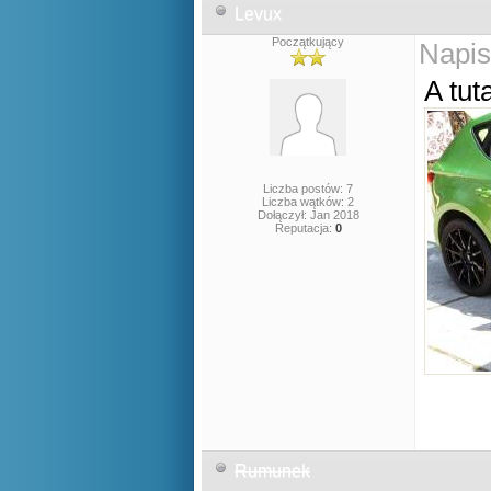
Levux
Początkujący
Napis
A tut
Liczba postów: 7
Liczba wątków: 2
Dołączył: Jan 2018
Reputacja:
0
Rumunek