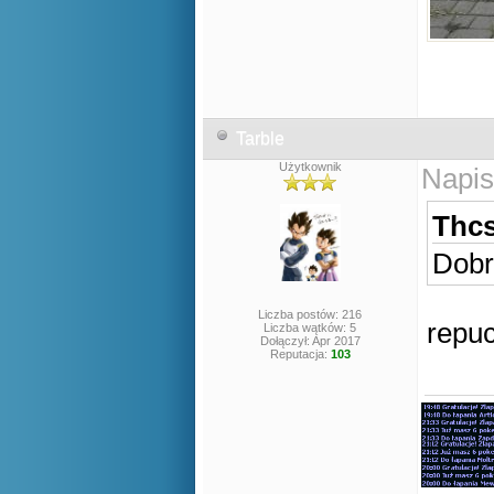
Tarble
Użytkownik
Napis
Thcs
Dobr
Liczba postów: 216
repuc
Liczba wątków: 5
Dołączył: Apr 2017
Reputacja:
103