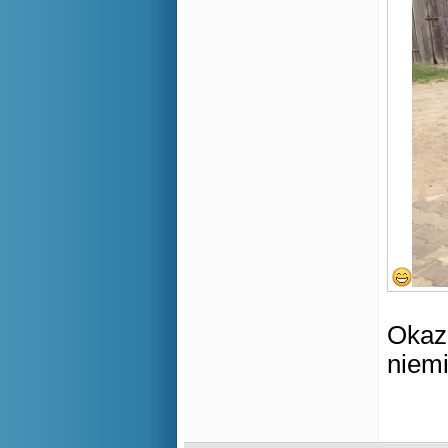
Okaza
niem