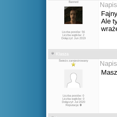
Banned
Napis
Fajny
Ale t
wraż
Liczba postów: 56
Liczba wątków: 2
Dołączył: Jun 2019
Klasza
Świeżo zarejestrowany
Napis
Masz
Liczba postów: 0
Liczba wątków: 0
Dołączył: Jul 2020
Reputacja:
0