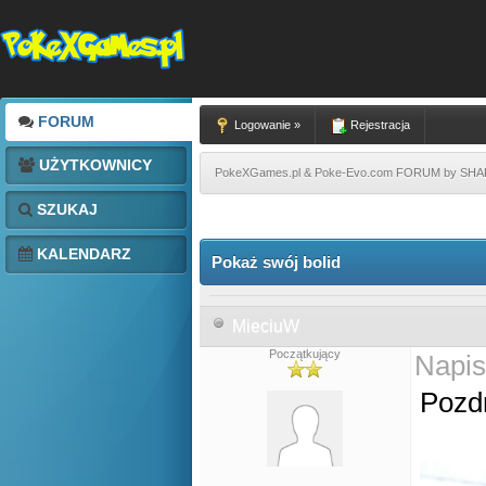
FORUM
Logowanie »
Rejestracja
UŻYTKOWNICY
PokeXGames.pl & Poke-Evo.com FORUM by SH
SZUKAJ
KALENDARZ
Pokaż swój bolid
MieciuW
Początkujący
Napis
Pozd