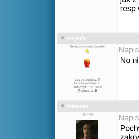
resp
malyrafal
Świeżo zarejestrowany
Napis
No ni
Liczba postów: 0
Liczba wątków: 0
Dołączył: Feb 2020
Reputacja:
0
Rumunek
Banned
Napis
Poch
zakry