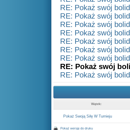
RE: Pokaż swój bolid
RE: Pokaż swój bolid
RE: Pokaż swój bolid
RE: Pokaż swój bolid
RE: Pokaż swój bolid
RE: Pokaż swój bolid
RE: Pokaż swój bolid
RE: Pokaż swój bol
RE: Pokaż swój bolid
Wątek:
Pokaż Swoją Siłę W Turnieju
Pokaż wersję do druku