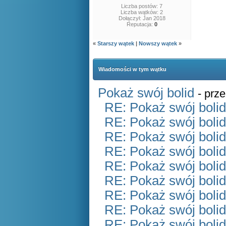
Liczba postów: 7
Liczba wątków: 2
Dołączył: Jan 2018
Reputacja:
0
«
Starszy wątek
|
Nowszy wątek
»
Wiadomości w tym wątku
Pokaż swój bolid
- prz
RE: Pokaż swój bolid
RE: Pokaż swój bolid
RE: Pokaż swój bolid
RE: Pokaż swój bolid
RE: Pokaż swój bolid
RE: Pokaż swój bolid
RE: Pokaż swój bolid
RE: Pokaż swój bolid
RE: Pokaż swój bolid