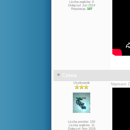
Liczba wątków: 0
Dołączył: Jun 2014
Reputacja:
107
Czesia
Użytkownik
Napisano 2
Liczba postów: 150
Liczba wątków: 11
Dołączył: Nov 2018