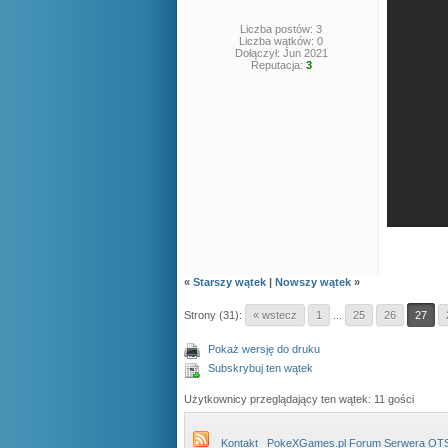
Liczba postów: 3
Liczba wątków: 0
Dołączył: Jun 2021
Reputacja:
3
«
Starszy wątek
|
Nowszy wątek
»
Strony (31):
« wstecz
1
...
25
26
27
Pokaż wersję do druku
Subskrybuj ten wątek
Użytkownicy przeglądający ten wątek: 11 gości
Kontakt
PokeXGames.pl Forum Serwera OT