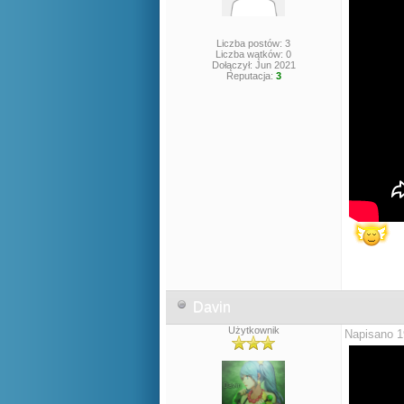
Liczba postów: 3
Liczba wątków: 0
Dołączył: Jun 2021
Reputacja:
3
Davin
Użytkownik
Napisano 1