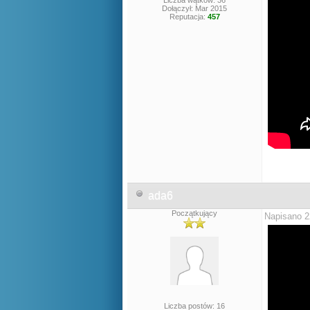
Liczba wątków: 36
Dołączył: Mar 2015
Reputacja:
457
ada6
Początkujący
Napisano 2
Liczba postów: 16