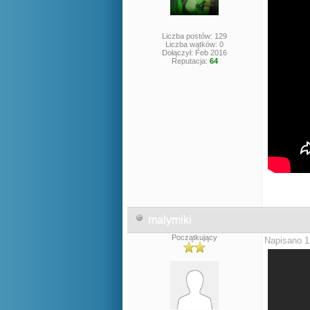
Liczba postów: 129
Liczba wątków: 0
Dołączył: Feb 2016
Reputacja:
64
malymiki
Początkujący
Napisano 1