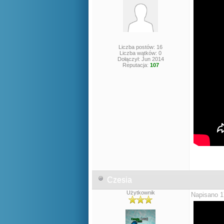
Liczba postów: 16
Liczba wątków: 0
Dołączył: Jun 2014
Reputacja:
107
Czesia
Użytkownik
Napisano 1