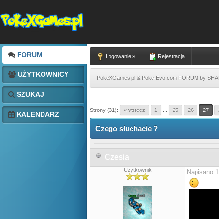
FORUM
Logowanie »
Rejestracja
UŻYTKOWNICY
PokeXGames.pl & Poke-Evo.com FORUM by SH
SZUKAJ
Strony (31):
« wstecz
1
...
25
26
27
KALENDARZ
Czego słuchacie ?
Czesia
Użytkownik
Napisano 1