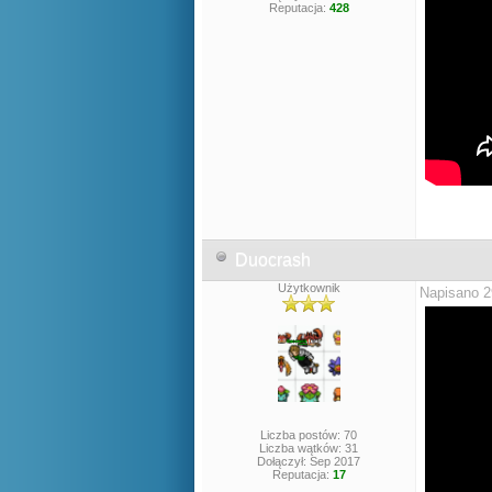
Reputacja:
428
Duocrash
Użytkownik
Napisano 2
Liczba postów: 70
Liczba wątków: 31
Dołączył: Sep 2017
Reputacja:
17