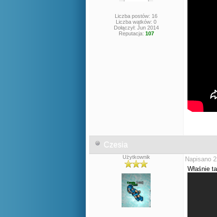
Liczba postów: 16
Liczba wątków: 0
Dołączył: Jun 2014
Reputacja:
107
Czesia
Użytkownik
Napisano 2
Właśnie ta