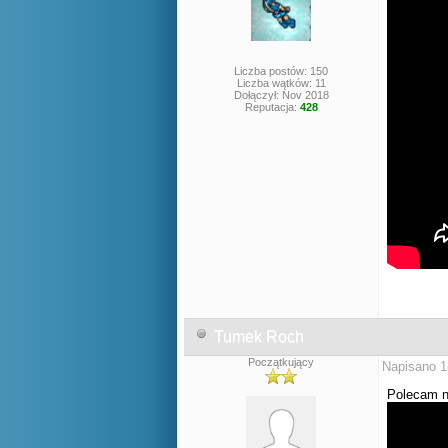
Liczba postów: 150
Liczba wątków: 11
Dołączył: Nov 2018
Reputacja:
428
Tumek Roch
Początkujący
Napisano 1
Polecam n