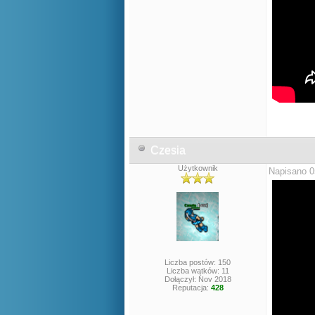
Czesia
Użytkownik
Napisano 0
Liczba postów: 150
Liczba wątków: 11
Dołączył: Nov 2018
Reputacja:
428