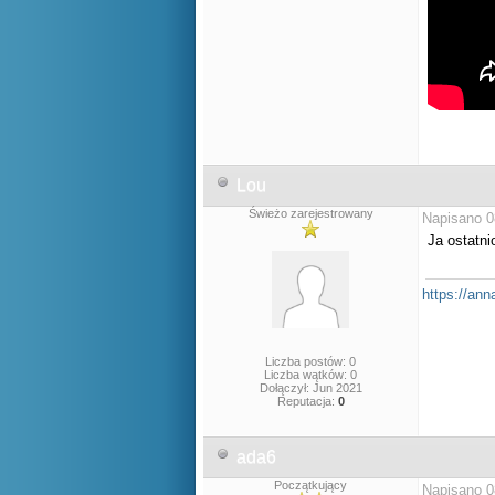
Lou
Świeżo zarejestrowany
Napisano 0
Ja ostatn
https://ann
Liczba postów: 0
Liczba wątków: 0
Dołączył: Jun 2021
Reputacja:
0
ada6
Początkujący
Napisano 0