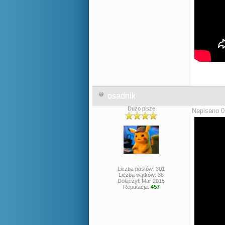
osadnik
Dużo pisze
Napisano 0
Liczba postów: 301
Liczba wątków: 36
Dołączył: Mar 2015
Reputacja:
457