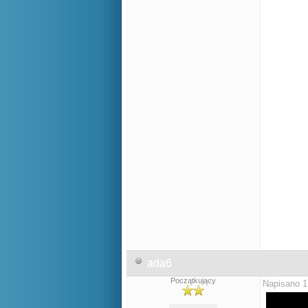
ada6
Początkujący
Napisano 1