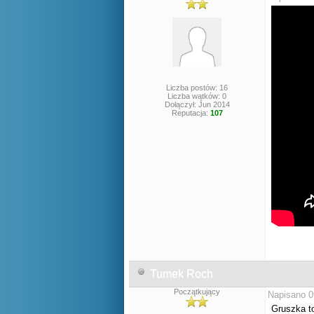
Liczba postów: 16
Liczba wątków: 0
Dołączył: Jun 2014
Reputacja:
107
Tumek Roch
Początkujący
Napisano 0
Gruszka t