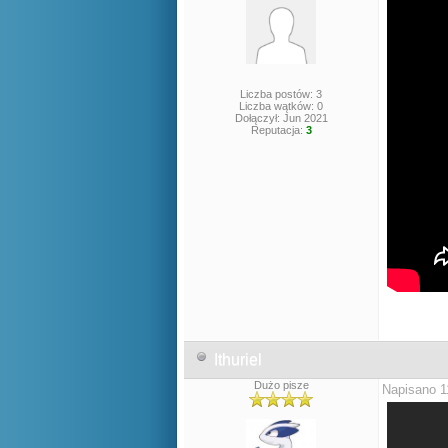
Liczba postów: 3
Liczba wątków: 0
Dołączył: Jun 2021
Reputacja:
3
Ithuriel
Dużo pisze
Napisano 1