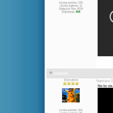
Liczba postów: 150
Liczba wątków: 11
Dołączył: Nov 2018
Reputacja:
428
osadnik
Dużo pisze
Napisano 2
Nie bo nie
Liczba postów: 301