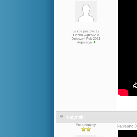
Liczba postów: 12
Liczba wątków: 0
Dołączył: Feb 2021
Reputacja:
4
malymiki
Początkujący
Napisano 0