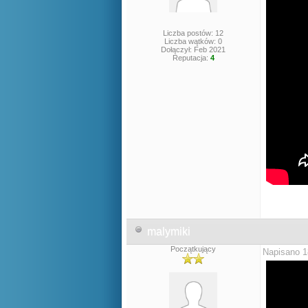
Liczba postów: 12
Liczba wątków: 0
Dołączył: Feb 2021
Reputacja:
4
malymiki
Początkujący
Napisano 1