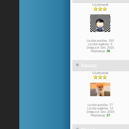
Użytkownik
Liczba postów: 150
Liczba wątków: 9
Dołączył: Dec 2015
Reputacja:
39
Rexxoo
Użytkownik
Liczba postów: 77
Liczba wątków: 12
Dołączył: Dec 2019
Reputacja:
27