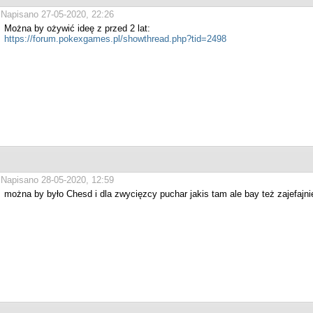
Napisano 27-05-2020, 22:26
Można by ożywić ideę z przed 2 lat:
https://forum.pokexgames.pl/showthread.php?tid=2498
Napisano 28-05-2020, 12:59
można by było Chesd i dla zwycięzcy puchar jakis tam ale bay też zajefajn