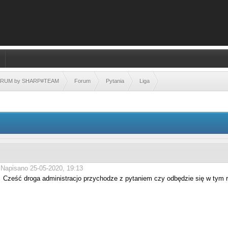
FORUM by SHARP#TEAM
Forum
Pytania
Liga
Napisano 25-05-2020, 19:13
Cześć droga administracjo przychodze z pytaniem czy odbędzie się w tym ro