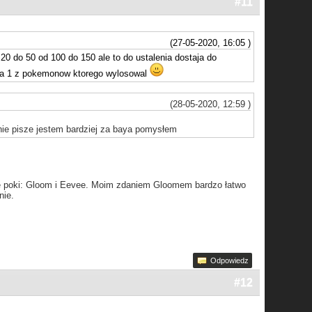
#11
(27-05-2020, 16:05 )
20 do 50 od 100 do 150 ale to do ustalenia dostaja do
iera 1 z pokemonow ktorego wylosowal
(28-05-2020, 12:59 )
nie pisze jestem bardziej za baya pomysłem
kie poki: Gloom i Eevee. Moim zdaniem Gloomem bardzo łatwo
nie.
Odpowiedz
#12