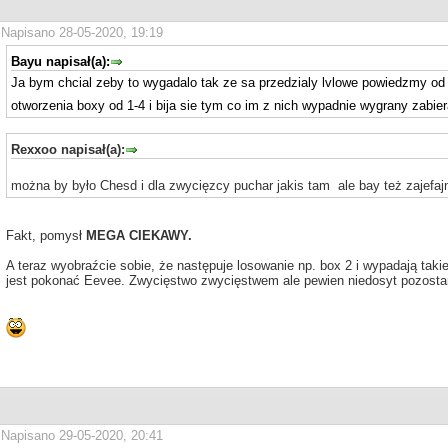
Napisano 28-05-2020, 19:19
Bayu napisał(a):
Ja bym chcial zeby to wygadalo tak ze sa przedzialy lvlowe powiedzmy od 
otworzenia boxy od 1-4 i bija sie tym co im z nich wypadnie wygrany zab
Rexxoo napisał(a):
można by było Chesd i dla zwycięzcy puchar jakis tam ale bay też zajefaj
Fakt, pomysł
MEGA CIEKAWY.
A teraz wyobraźcie sobie, że następuje losowanie np. box 2 i wypadają ta
jest pokonać Eevee. Zwycięstwo zwycięstwem ale pewien niedosyt pozosta
Napisano 29-05-2020, 20:41