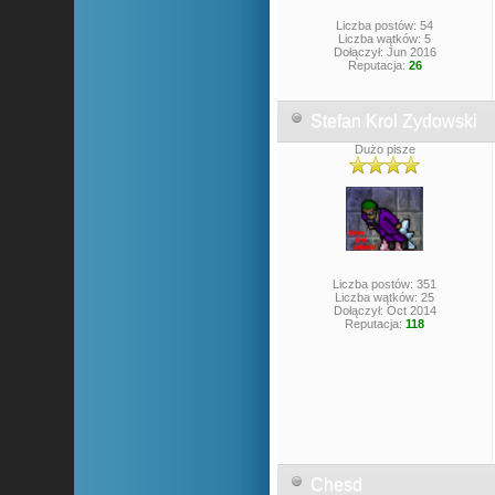
Liczba postów: 54
Liczba wątków: 5
Dołączył: Jun 2016
Reputacja:
26
Stefan Krol Zydowski
Dużo pisze
Liczba postów: 351
Liczba wątków: 25
Dołączył: Oct 2014
Reputacja:
118
Chesd