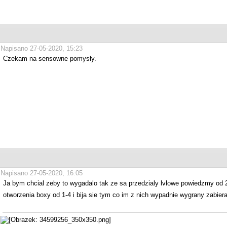
Napisano 27-05-2020, 15:23
Czekam na sensowne pomysły.
Napisano 27-05-2020, 16:05
Ja bym chcial zeby to wygadalo tak ze sa przedzialy lvlowe powiedzmy od 2
otworzenia boxy od 1-4 i bija sie tym co im z nich wypadnie wygrany zabi