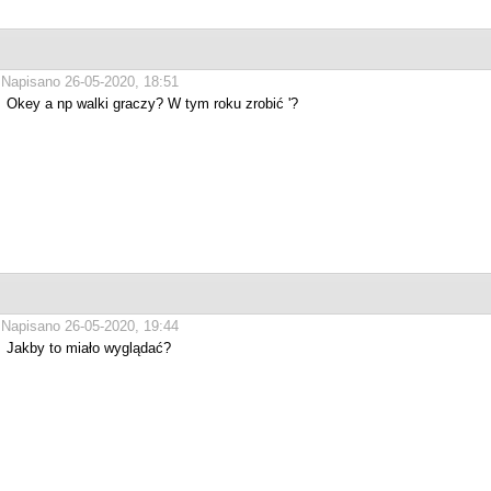
Napisano 26-05-2020, 18:51
Okey a np walki graczy? W tym roku zrobić '?
Napisano 26-05-2020, 19:44
Jakby to miało wyglądać?