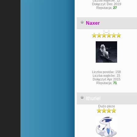
Liczba wątków: 12
Dołączył: Dec 2019
Reputacja:
27
Naxer
-._.-
Liczba postów: 158
Liczba wątków: 15
Dołączył: Apr 2015
Reputacja:
71
Ithuriel
Dużo pisze