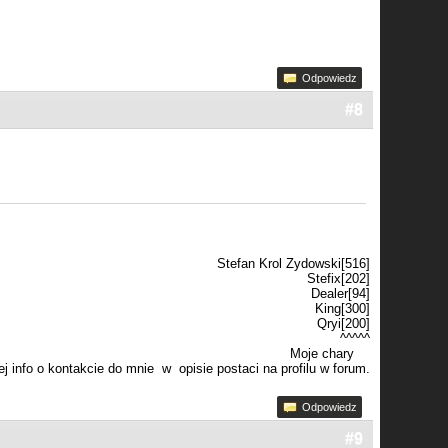
Odpowiedz
#8
Stefan Krol Zydowski[516]
Stefix[202]
Dealer[94]
King[300]
Qryi[200]
^^^^^
Moje chary
j info o kontakcie do mnie w opisie postaci na profilu w forum.
Odpowiedz
#9