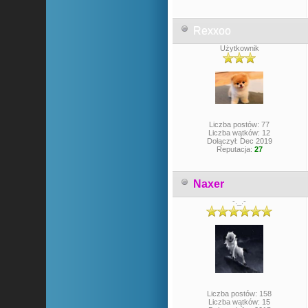
Rexxoo
Użytkownik
Liczba postów: 77
Liczba wątków: 12
Dołączył: Dec 2019
Reputacja:
27
Naxer
-._.-
Liczba postów: 158
Liczba wątków: 15