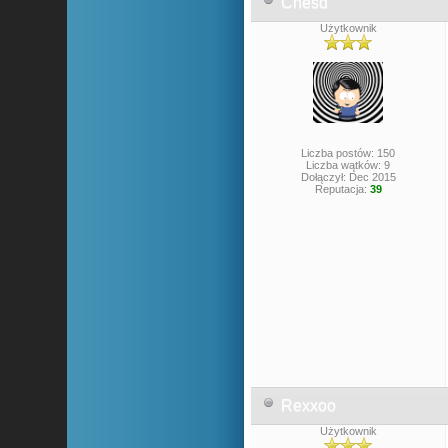
Chesd
Użytkownik
Liczba postów: 150
Liczba wątków: 9
Dołączył: Dec 2015
Reputacja:
39
Rexxoo
Użytkownik