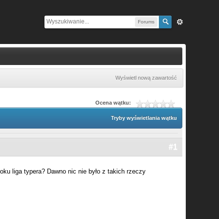
Forums
Wyświetl nową zawartość
Ocena wątku:
Tryby wyświetlania wątku
#1
ku liga typera? Dawno nic nie było z takich rzeczy