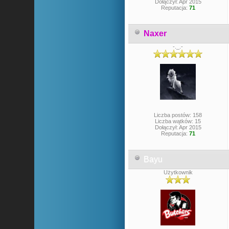
Dołączył: Apr 2015
Reputacja:
71
Naxer
-._.-
Liczba postów: 158
Liczba wątków: 15
Dołączył: Apr 2015
Reputacja:
71
Bayu
Użytkownik