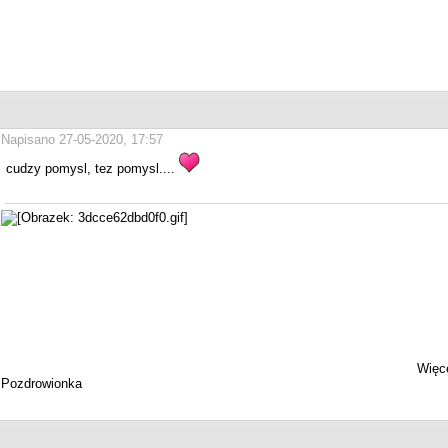
Napisano 27-05-2020, 17:57
cudzy pomysl, tez pomysl....
Więce
Pozdrowionka