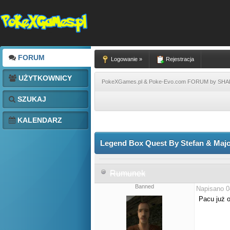
FORUM
Logowanie »
Rejestracja
UŻYTKOWNICY
PokeXGames.pl & Poke-Evo.com FORUM by SH
SZUKAJ
KALENDARZ
Legend Box Quest By Stefan & Major
Rumunek
Banned
Napisano 0
Pacu już o