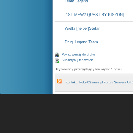
Team Legend
[1ST MEW2 QUEST BY KISZON]
Wielki [helper]Stefan
Drugi Legend Team
Pokaż wersję do druku
Subskrybuj ten wątek
Użytkownicy przeglądający ten wątek: 1 gości
Kontakt
PokeXGames.pl Forum Serwera OT