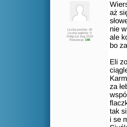
Wier
aż si
słowe
nie w
Liczba postów: 48
Liczba wątków: 0
ale k
Dołączył: Aug 2018
Reputacja:
146
bo za
Eli z
ciągl
Karm
za łe
wspól
flacz
tak s
i se 