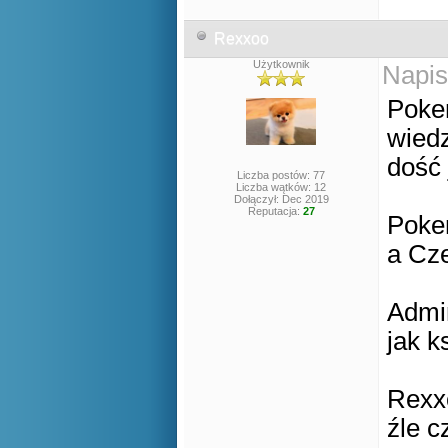
Rexxoo
Użytkownik
Napis
Poke
wiedz
dość 
Liczba postów: 77
Liczba wątków: 12
Dołączył: Dec 2019
Reputacja:
27
Poke
a Cze
Admin
jak k
Rexxo
źle c