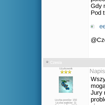
Gdy n
Pod t
e
@Cze
Czesia
Użytkownik
Napis
Wszys
mogą
Jury 
probl
Liczba postów: 150
Liczba wątków: 11