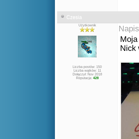
Czesia
Użytkownik
Napis
Moja
Nick 
Liczba postów: 150
Liczba wątków: 11
Dołączył: Nov 2018
Reputacja:
428