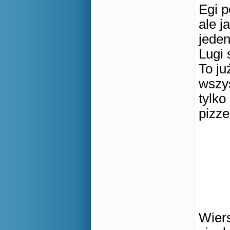
Egi p
ale j
jeden
Lugi 
To ju
wszys
tylko
pizze
Wiers