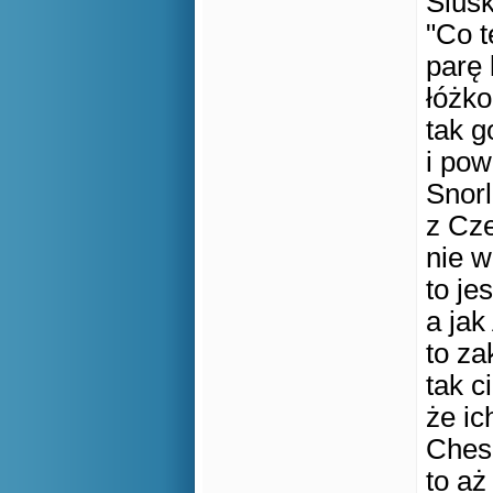
Siuśk
"Co t
parę 
łóżko
tak g
i pow
Snorl
z Cze
nie w
to je
a jak
to za
tak c
że ic
Chesd
to aż