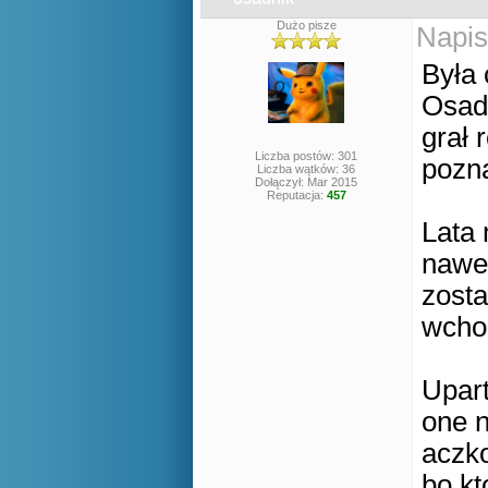
Dużo pisze
Napis
Była 
Osad
grał 
Liczba postów: 301
pozna
Liczba wątków: 36
Dołączył: Mar 2015
Reputacja:
457
Lata 
nawet
zosta
wchod
Upar
one n
aczko
bo kt