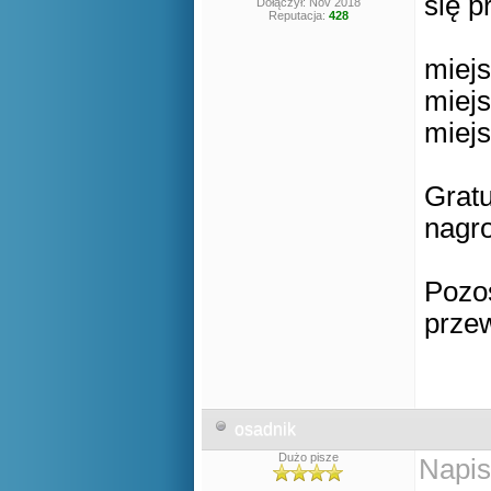
się p
Dołączył: Nov 2018
Reputacja:
428
miej
miejs
miejs
Gratu
nagro
Pozos
przew
osadnik
Dużo pisze
Napis