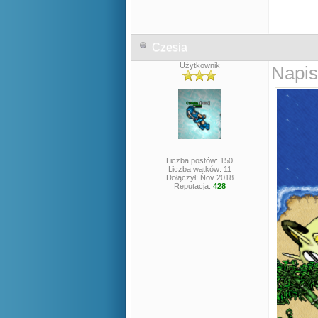
Czesia
Użytkownik
Napis
Liczba postów: 150
Liczba wątków: 11
Dołączył: Nov 2018
Reputacja:
428