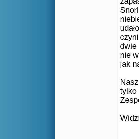
zapas
Snorl
niebi
udało
czyni
dwie 
nie w
jak n
Nasze
tylk
Zespó
Widz