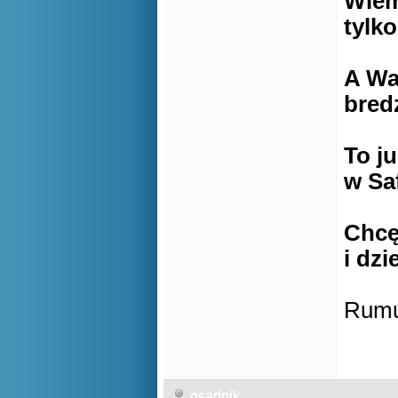
Wiem
tylko
A Wa
bred
To j
w Saf
Chcę
i dzi
Rumu
osadnik