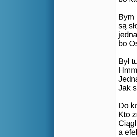
Bym i
są sł
jedna
bo Os
Był t
Hmm 
Jedna
Jak s
Do k
Kto z
Ciąg
a efe