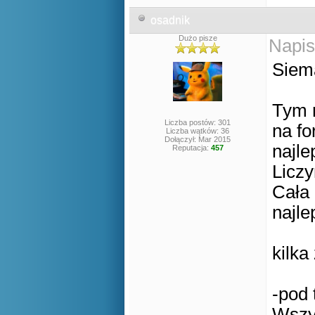
osadnik
Dużo pisze
Napis
Siem
Tym 
Liczba postów: 301
na fo
Liczba wątków: 36
Dołączył: Mar 2015
najl
Reputacja:
457
Licz
Cała 
najl
kilka
-pod
Wszy