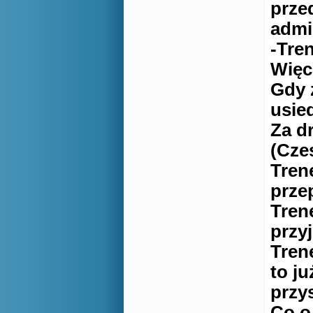
prze
admin
-Tre
Więc
Gdy 
usie
Za d
(Czes
Tren
przep
Tren
przyj
Tren
to j
przy
Co o 