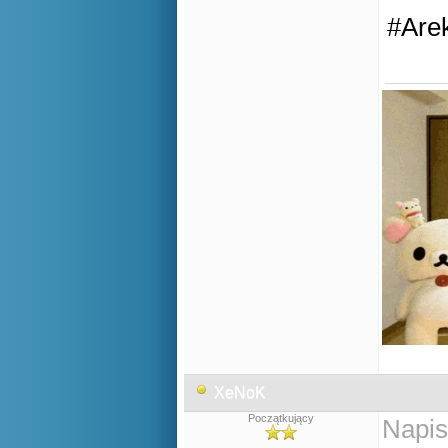
#Are
XeNoK
Początkujący
Napis