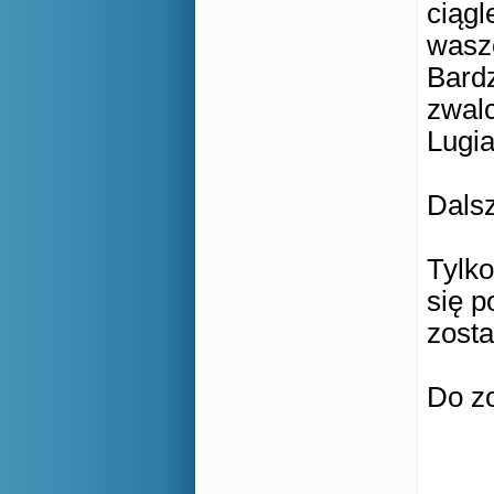
ciągl
wasz
Bard
zwal
Lugia
Dalsz
Tylko
się p
zost
Do zo