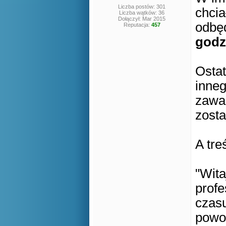
Liczba postów: 301
chci
Liczba wątków: 36
Dołączył: Mar 2015
odbęd
Reputacja:
457
godz
Ostat
inneg
zawar
zosta
A tre
"Wita
profe
czas
powo