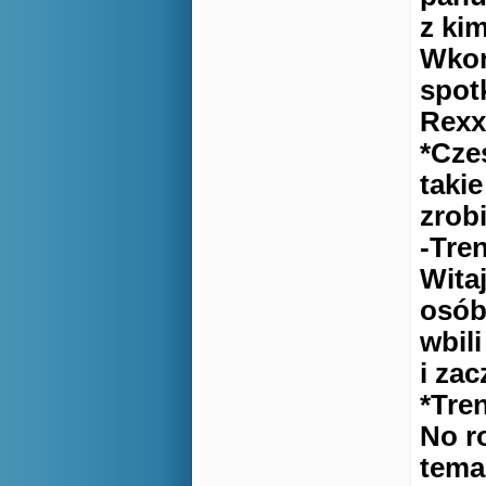
z kim
Wkoń
spot
Rexx
*Cze
taki
zrobi
-Tre
Wita
osób
wbili
i zac
*Tre
No r
temac