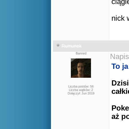
ciągl
nick 
Rumunek
Banned
Napis
To j
Dzis
Liczba postów: 56
całk
Liczba wątków: 2
Dołączył: Jun 2019
Poke
aż po