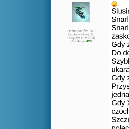
Siusi
Snarl
Snarl
Liczba postów: 150
zask
Liczba wątków: 11
Dołączył: Nov 2018
Reputacja:
428
Gdy z
Do do
Szybk
ukar
Gdy z
Przys
jedna
Gdy X
czoch
Szczę
polec