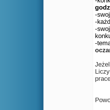
-kon
godz
-
swoj
-każ
-swo
konk
-tem
ocza
Jeżel
Licz
prac
Powo