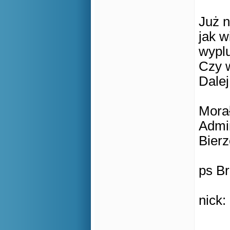
Już n
jak w
wyplu
Czy w
Dalej
Morał
Admin
Bierz
ps Br
nick: