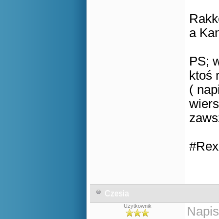
Rakke
a Kan
PS; 
ktoś 
( na
wiers
zaws
#Rex
Czesia
Użytkownik
Napis