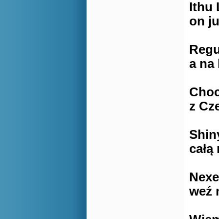
Ithu
on ju
Regu
a na 
Choc
z Cz
Shin
całą
Nexe
weź n