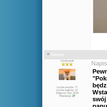
Rexxoo
Użytkownik
Napis
Pewn
"Pok
będz
Liczba postów: 77
Liczba wątków: 12
Wsta
Dołączył: Dec 2019
Reputacja:
27
swój
panu