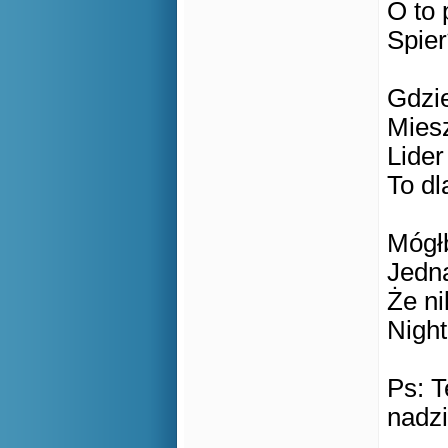
O to 
Spier
Gdzie
Miesz
Lider
To d
Mógł
Jedn
Że ni
Night
Ps: T
nadz