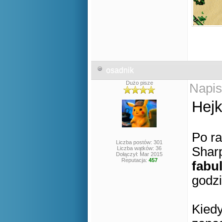
osadnik
Dużo pisze
Napis
Hej
Po ra
Liczba postów: 301
Shar
Liczba wątków: 36
Dołączył: Mar 2015
Reputacja:
457
fabu
godz
Kiedy