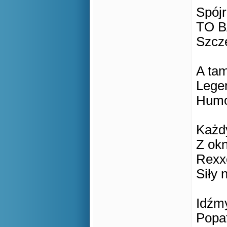
Spójr
TO B
Szcze
A ta
Lege
Humor
Każd
Z okn
Rexx
Siły 
Idźmy
Popa