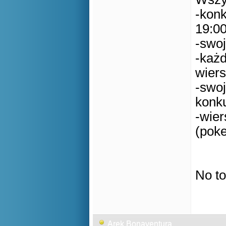
-konk
19:0
-swoj
-każ
wier
-swo
konk
-wier
(pok
No t
Arek Bonaventura