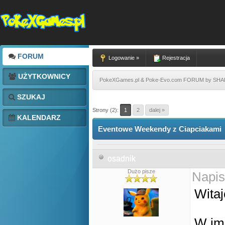
FORUM
Logowanie »
Rejestracja
UŻYTKOWNICY
PokeXGames.pl & Poke-Evo.com FORUM by SH
SZUKAJ
Strony (2):
1
2
dalej »
KALENDARZ
Eventowe Weekendy z Ciapciakami
osadnik
Dużo pisze
Napis
Wita
W im