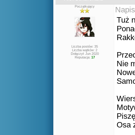
Początkujący
Napis
Tuż 
Pona
Rakk
Liczba postów: 35
Liczba wątków: 2
Prze
Dołączył: Jun 2020
Reputacja:
17
Nie 
Nowe 
Samc
Wier
Motyw
Pisz
Osa z