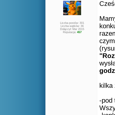
Cze
Mamy 
Liczba postów: 301
konk
Liczba wątków: 36
Dołączył: Mar 2015
razem
Reputacja:
457
czym 
(rysu
"Roz
wysł
godz
kilka
-pod 
Wszy