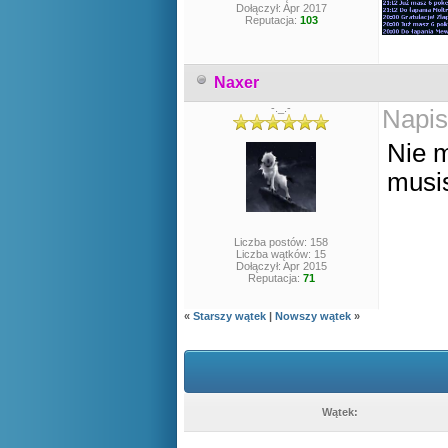
Dołączył: Apr 2017
Reputacja:
103
Naxer
-._.-
Napis
Nie 
musi
Liczba postów: 158
Liczba wątków: 15
Dołączył: Apr 2015
Reputacja:
71
«
Starszy wątek
|
Nowszy wątek
»
Wątek: