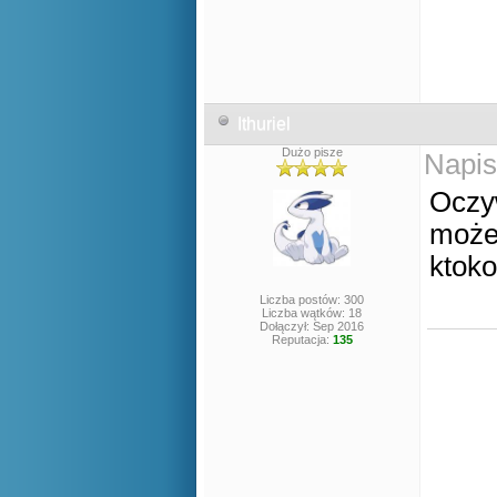
Ithuriel
Dużo pisze
Napis
Oczyw
możes
ktoko
Liczba postów: 300
Liczba wątków: 18
Dołączył: Sep 2016
Reputacja:
135