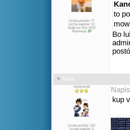
Kano
to p
Liczba postów: 77
mow
Liczba wątków: 12
Dołączył: Dec 2019
Reputacja:
27
Bo lu
admin
postó
Tarble
Użytkownik
Napis
kup v
Liczba postów: 216
Liczba wątków: 5