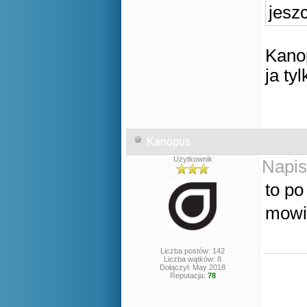
jesz
Kanop
ja tyl
Kanopus
Użytkownik
Napis
to po
mowi
Liczba postów: 142
Liczba wątków: 8
Dołączył: May 2018
Reputacja:
78