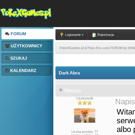
FORUM
Logowanie »
Rejestracja
UŻYTKOWNICY
PokeXGames.pl & Poke-Evo.com FORUM by SH
SZUKAJ
KALENDARZ
Dark Abra
Rexxoo
Użytkownik
Napis
Witam
serwe
albo 
Liczba postów: 77