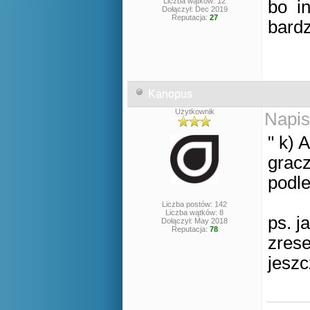
Liczba wątków: 12
bo in
Dołączył: Dec 2019
Reputacja:
27
bardz
Kanopus
Użytkownik
Napis
" k) 
gracz
podle
Liczba postów: 142
Liczba wątków: 8
ps. j
Dołączył: May 2018
Reputacja:
78
zrese
jeszc