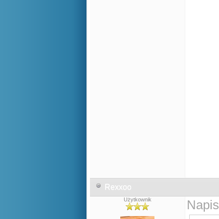
Rexxoo
Użytkownik
Napis