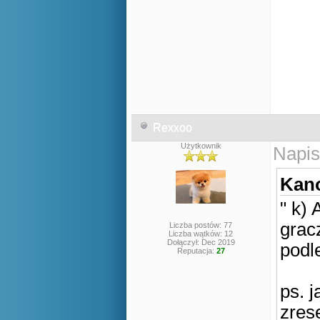
Rexxoo
Użytkownik
Napis
Kano
" k)
grac
Liczba postów: 77
Liczba wątków: 12
Dołączył: Dec 2019
podl
Reputacja:
27
ps. j
zres