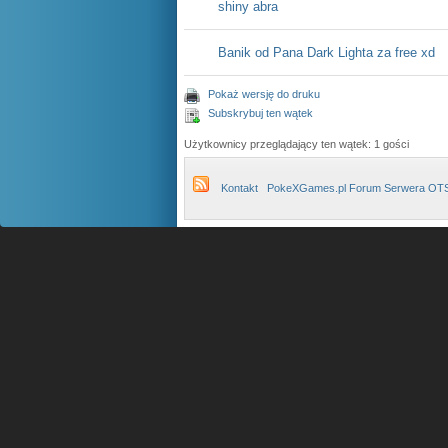
shiny abra
Banik od Pana Dark Lighta za free xd
Pokaż wersję do druku
Subskrybuj ten wątek
Użytkownicy przeglądający ten wątek: 1 gości
Kontakt
PokeXGames.pl Forum Serwera OT