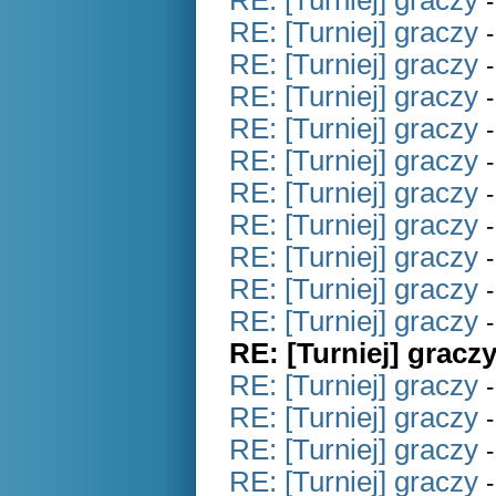
RE: [Turniej] graczy
RE: [Turniej] graczy
RE: [Turniej] graczy
RE: [Turniej] graczy
RE: [Turniej] graczy
RE: [Turniej] graczy
RE: [Turniej] graczy
RE: [Turniej] graczy
RE: [Turniej] graczy
RE: [Turniej] graczy
RE: [Turniej] graczy
RE: [Turniej] gracz
RE: [Turniej] graczy
RE: [Turniej] graczy
RE: [Turniej] graczy
RE: [Turniej] graczy