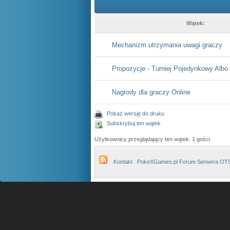
Wątek:
Mechanizm utrzymania uwagi graczy
Propozycje - Turniej Pojedynkowy Albo
Nagrody dla graczy Online
Pokaż wersję do druku
Subskrybuj ten wątek
Użytkownicy przeglądający ten wątek: 1 gości
Kontakt
PokeXGames.pl Forum Serwera OT