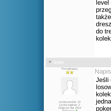
level
przeg
także
dresz
do t
kolek
Gokar
Początkujący
Napis
Jeśli
losow
kolek
jedna
Liczba postów: 24
Liczba wątków: 2
poke
Dołączył: Apr 2014
Reputacja:
2