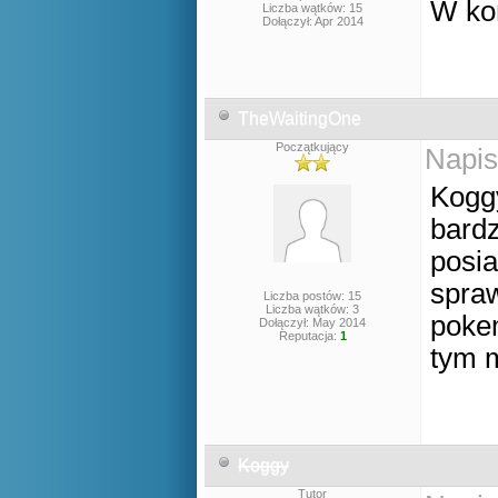
W koń
Liczba wątków: 15
Dołączył: Apr 2014
TheWaitingOne
Początkujący
Napis
Koggy
bardz
posia
spra
Liczba postów: 15
Liczba wątków: 3
pokem
Dołączył: May 2014
Reputacja:
1
tym m
Koggy
Tutor