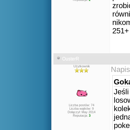
zrobi
równi
nikom
251+
OusterR
Użytkownik
Napis
Goka
Jeśl
loso
Liczba postów: 74
kolek
Liczba wątków: 9
Dołączył: May 2014
jedna
Reputacja:
3
poke