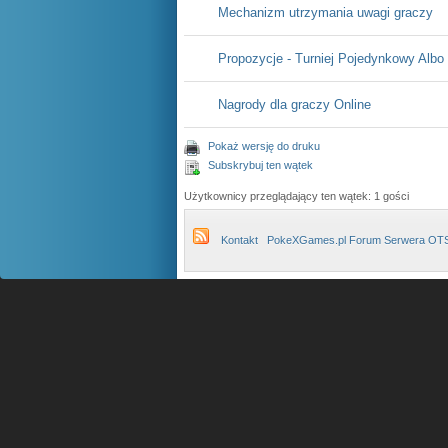
Mechanizm utrzymania uwagi graczy
Propozycje - Turniej Pojedynkowy Albo
Nagrody dla graczy Online
Pokaż wersję do druku
Subskrybuj ten wątek
Użytkownicy przeglądający ten wątek: 1 gości
Kontakt
PokeXGames.pl Forum Serwera OT