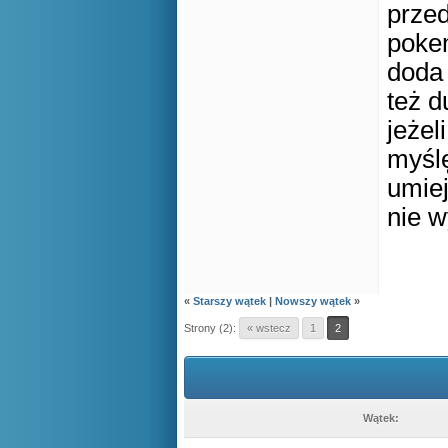
prze
pokem
doda 
też d
jeże
myślę
umiej
nie 
«
Starszy wątek
|
Nowszy wątek
»
Strony (2):
« wstecz
1
2
Wątek: