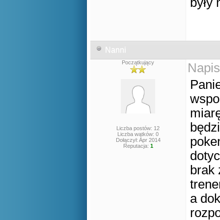
były 
Nanni
Początkujący
Napis
Panie
wspom
miarę
będzi
Liczba postów: 12
Liczba wątków: 0
poke
Dołączył: Apr 2014
Reputacja:
1
doty
brak 
trene
a dok
rozpo