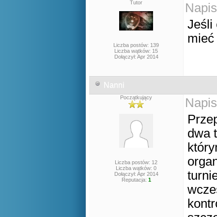
Tutor
Napis
Jeśli
mieć
Liczba postów: 139
Liczba wątków: 15
Dołączył: Apr 2014
Nanni
Początkujący
Napis
Przep
dwa t
który
orga
Liczba postów: 12
Liczba wątków: 0
turni
Dołączył: Apr 2014
Reputacja:
1
wcześ
kontr