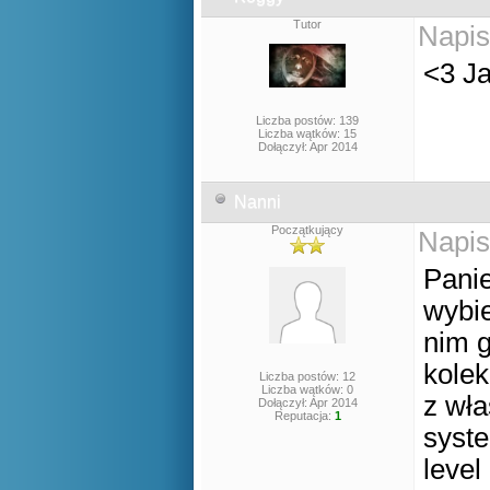
Tutor
Napis
<3 J
Liczba postów: 139
Liczba wątków: 15
Dołączył: Apr 2014
Nanni
Początkujący
Napis
Panie
wybie
nim 
kolek
Liczba postów: 12
Liczba wątków: 0
z wł
Dołączył: Apr 2014
Reputacja:
1
syst
level