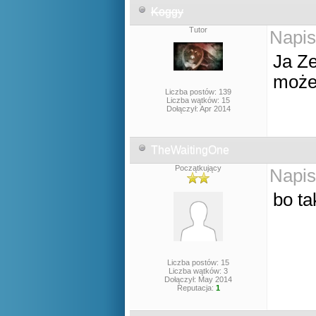
Koggy
Tutor
Napis
Ja Ze
może 
Liczba postów: 139
Liczba wątków: 15
Dołączył: Apr 2014
TheWaitingOne
Początkujący
Napis
bo ta
Liczba postów: 15
Liczba wątków: 3
Dołączył: May 2014
Reputacja:
1