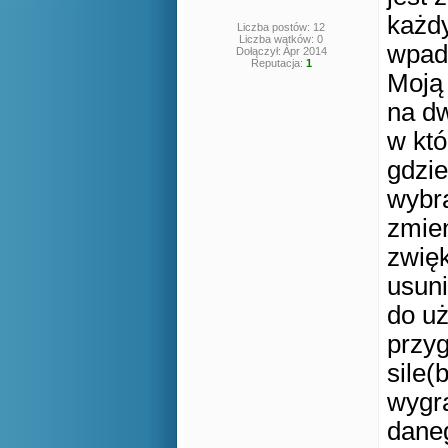
każdy
Liczba postów: 12
Liczba wątków: 0
wpadł
Dołączył: Apr 2014
Reputacja:
1
Moją 
na d
w któ
gdzie
wybr
zmien
zwięk
usun
do uż
przy
sile(
wygra
daneg