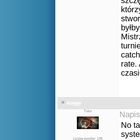
szczę
którz
stwor
byłby
Mistr
turni
catch
rate
czasi
Koggy
Tutor
Napis
No ta
syste
Liczba postów: 139