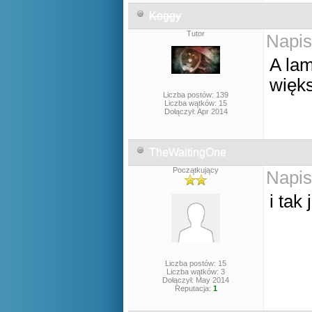
Koggy
Tutor
Napis
A lam
więks
Liczba postów: 139
Liczba wątków: 15
Dołączył: Apr 2014
TheWaitingOne
Początkujący
Napis
i tak
Liczba postów: 15
Liczba wątków: 3
Dołączył: May 2014
Reputacja:
1