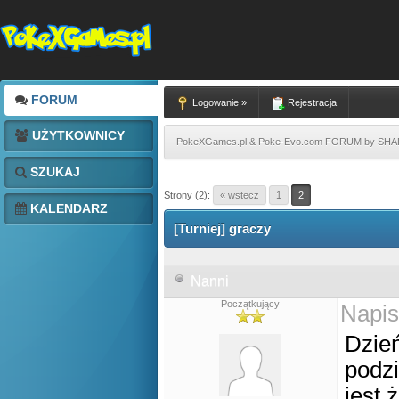
FORUM
Logowanie »
Rejestracja
UŻYTKOWNICY
PokeXGames.pl & Poke-Evo.com FORUM by SH
SZUKAJ
Strony (2):
« wstecz
1
2
KALENDARZ
[Turniej] graczy
Nanni
Początkujący
Napis
Dzień
podz
jest 