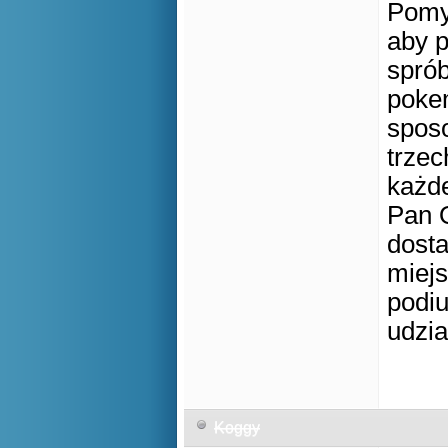
Pomys
aby p
spró
poke
spos
trzec
każde
Pan O
dosta
miejs
podiu
udzia
Koggy