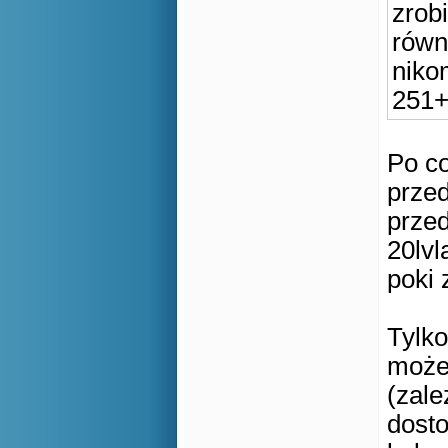
zrobi
równi
niko
251+
Po co
przed
przed
20lvl
poki 
Tylko
może 
(zale
dosto