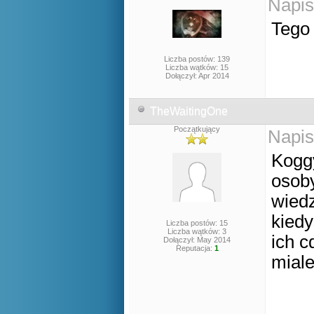
Napis
Tego 
Liczba postów: 139
Liczba wątków: 15
Dołączył: Apr 2014
TheWaitingOne
Początkujący
Napis
Koggy
osob
wiedz
kiedy
Liczba postów: 15
Liczba wątków: 3
ich c
Dołączył: May 2014
Reputacja:
1
miale