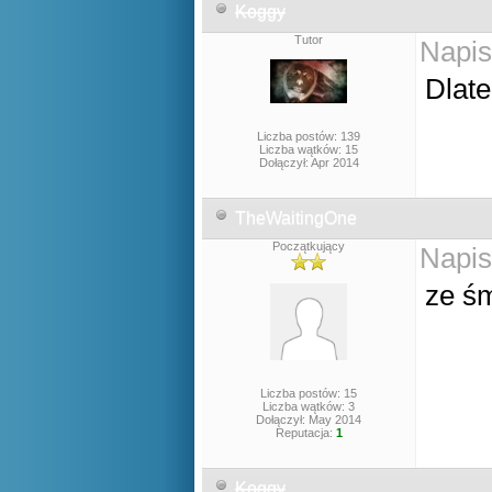
Koggy
Tutor
Napis
Dlate
Liczba postów: 139
Liczba wątków: 15
Dołączył: Apr 2014
TheWaitingOne
Początkujący
Napis
ze śm
Liczba postów: 15
Liczba wątków: 3
Dołączył: May 2014
Reputacja:
1
Koggy