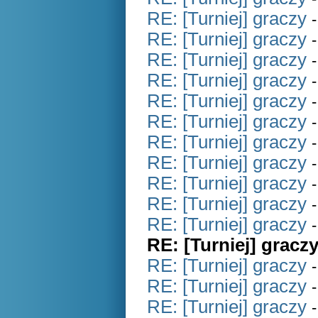
RE: [Turniej] graczy
RE: [Turniej] graczy
RE: [Turniej] graczy
RE: [Turniej] graczy
RE: [Turniej] graczy
RE: [Turniej] graczy
RE: [Turniej] graczy
RE: [Turniej] graczy
RE: [Turniej] graczy
RE: [Turniej] graczy
RE: [Turniej] graczy
RE: [Turniej] gracz
RE: [Turniej] graczy
RE: [Turniej] graczy
RE: [Turniej] graczy