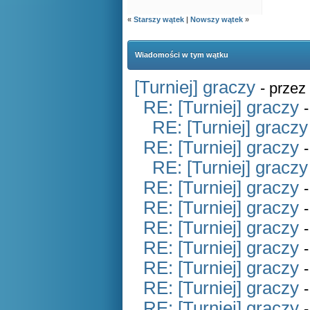
«
Starszy wątek
|
Nowszy wątek
»
Wiadomości w tym wątku
[Turniej] graczy
- przez
RE: [Turniej] graczy
RE: [Turniej] graczy
RE: [Turniej] graczy
RE: [Turniej] graczy
RE: [Turniej] graczy
RE: [Turniej] graczy
RE: [Turniej] graczy
RE: [Turniej] graczy
RE: [Turniej] graczy
RE: [Turniej] graczy
RE: [Turniej] graczy