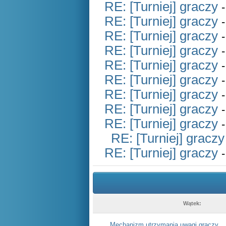
RE: [Turniej] graczy
RE: [Turniej] graczy
RE: [Turniej] graczy
RE: [Turniej] graczy
RE: [Turniej] graczy
RE: [Turniej] graczy
RE: [Turniej] graczy
RE: [Turniej] graczy
RE: [Turniej] graczy
RE: [Turniej] graczy
RE: [Turniej] graczy
Wątek:
Mechanizm utrzymania uwagi graczy