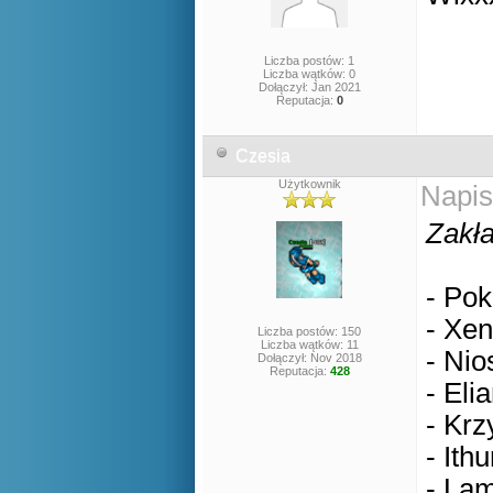
Liczba postów: 1
Liczba wątków: 0
Dołączył: Jan 2021
Reputacja:
0
Czesia
Użytkownik
Napis
Zakła
- Pok
- Xen
Liczba postów: 150
Liczba wątków: 11
- Nio
Dołączył: Nov 2018
Reputacja:
428
- Eli
- Krz
- Ithu
- Lam