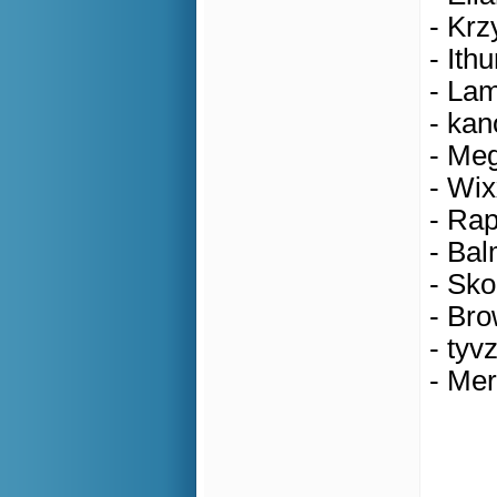
- Krz
- Ithu
- Lam
- kan
- Meg
- Wix
- Rap
- Bal
- Sko
- Bro
- tyv
- Mer