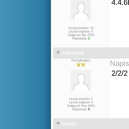
4.4.
Liczba postów: 15
Liczba wątków: 0
Dołączył: Apr 2019
Reputacja:
1
mateuszxd
Początkujący
Napis
2/2/2
Liczba postów: 1
Liczba wątków: 0
Dołączył: Nov 2020
Reputacja:
0
Meredy