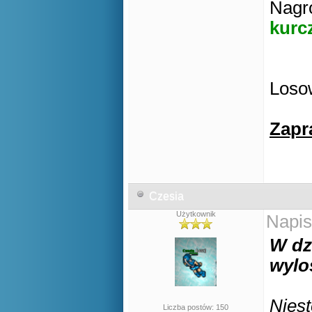
Nagro
kurc
Losow
Zapr
Czesia
Użytkownik
Napis
W dz
wylo
Niest
Liczba postów: 150