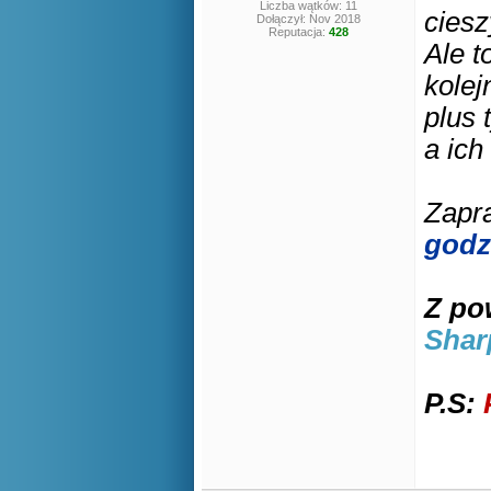
Liczba wątków: 11
cies
Dołączył: Nov 2018
Reputacja:
428
Ale t
kolej
plus 
a ich
Zapra
godz
Z po
Shar
P.S: