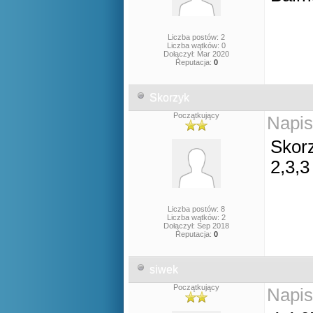
Liczba postów: 2
Liczba wątków: 0
Dołączył: Mar 2020
Reputacja:
0
Skorzyk
Początkujący
Napis
Skor
2,3,3
Liczba postów: 8
Liczba wątków: 2
Dołączył: Sep 2018
Reputacja:
0
siwek
Początkujący
Napis