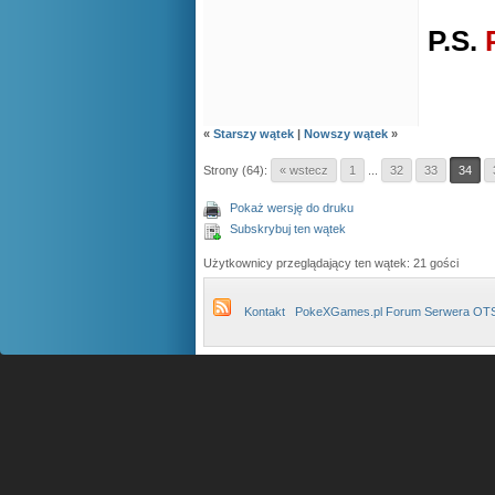
P.S.
«
Starszy wątek
|
Nowszy wątek
»
Strony (64):
« wstecz
1
...
32
33
34
Pokaż wersję do druku
Subskrybuj ten wątek
Użytkownicy przeglądający ten wątek: 21 gości
Kontakt
PokeXGames.pl Forum Serwera OT