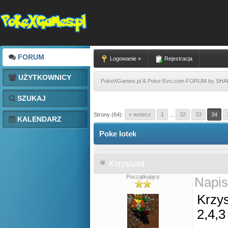
FORUM
Logowanie »
Rejestracja
UŻYTKOWNICY
PokeXGames.pl & Poke-Evo.com FORUM by SH
SZUKAJ
Strony (64):
« wstecz
1
...
32
33
34
KALENDARZ
Poke lotek
Krzysiuxd
Początkujący
Napis
Krzy
2,4,3