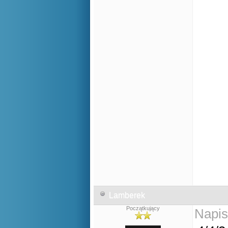
Lamberek
Początkujący
Napis