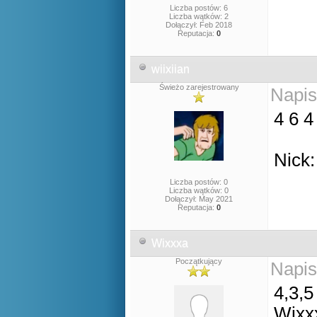
Liczba postów: 6
Liczba wątków: 2
Dołączył: Feb 2018
Reputacja:
0
wiixiian
Świeżo zarejestrowany
Napis
4 6 
Nick:
Liczba postów: 0
Liczba wątków: 0
Dołączył: May 2021
Reputacja:
0
Wixxxa
Początkujący
Napis
4,3,5
Wixx