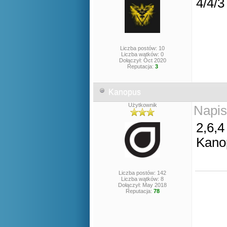
4/4/
Liczba postów: 10
Liczba wątków: 0
Dołączył: Oct 2020
Reputacja:
3
Kanopus
Użytkownik
Napis
2,6,4
Kano
Liczba postów: 142
Liczba wątków: 8
Dołączył: May 2018
Reputacja:
78