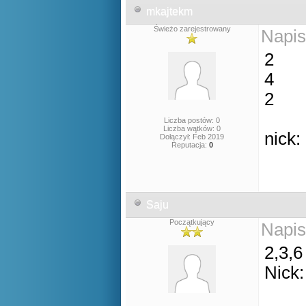
mkajtekm
Świeżo zarejestrowany
Napis
2
4
2
Liczba postów: 0
Liczba wątków: 0
nick:
Dołączył: Feb 2019
Reputacja:
0
Saju
Początkujący
Napis
2,3,6
Nick: