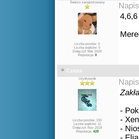
Świeżo zarejestrowany
Napis
4,6,6
Mere
Liczba postów: 0
Liczba wątków: 0
Dołączył: Mar 2020
Reputacja:
0
Czesia
Użytkownik
Napis
Zakła
- Pok
- Xen
Liczba postów: 150
Liczba wątków: 11
- Nio
Dołączył: Nov 2018
Reputacja:
428
- Eli