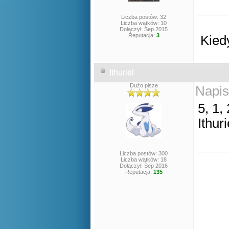
Liczba postów: 32
Liczba wątków: 10
Dołączył: Sep 2015
Reputacja:
3
Kied
Ithuriel
Dużo pisze
Napis
5, 1, 
Ithuri
Liczba postów: 300
Liczba wątków: 18
Dołączył: Sep 2016
Reputacja:
135