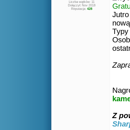
Liczba wątków: 11
Gratu
Dołączył: Nov 2018
Reputacja:
428
Jutro
nową
Typy 
Osoby
osta
Zapr
Nagr
kame
Z po
Shar