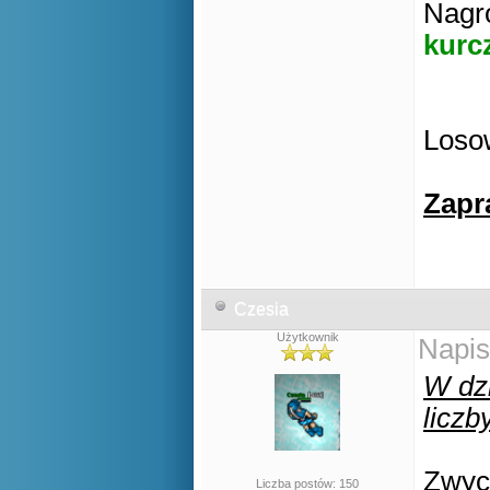
Nagro
kurc
Losow
Zapr
Czesia
Użytkownik
Napis
W dz
liczby
Zwyci
Liczba postów: 150