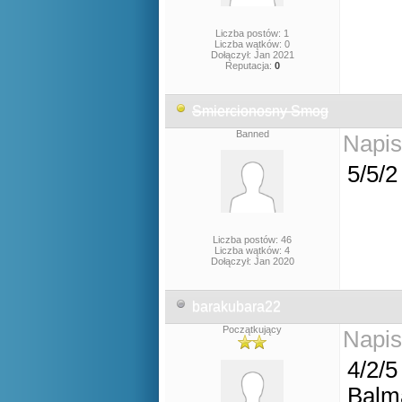
Liczba postów: 1
Liczba wątków: 0
Dołączył: Jan 2021
Reputacja:
0
Smiercionosny Smog
Banned
Napis
5/5/2
Liczba postów: 46
Liczba wątków: 4
Dołączył: Jan 2020
barakubara22
Początkujący
Napis
4/2/5
Balm