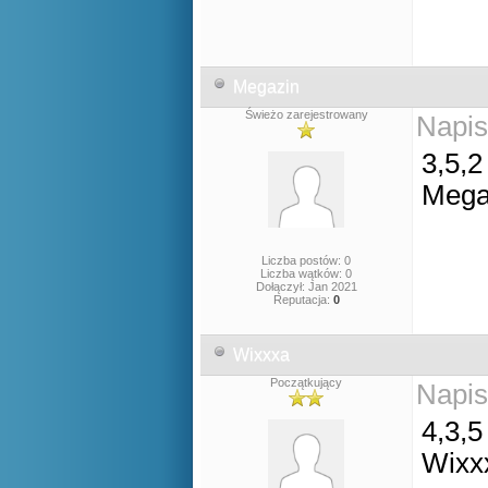
Megazin
Świeżo zarejestrowany
Napis
3,5,2
Mega
Liczba postów: 0
Liczba wątków: 0
Dołączył: Jan 2021
Reputacja:
0
Wixxxa
Początkujący
Napis
4,3,5
Wixx