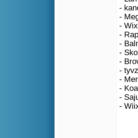
- kan
- Meg
- Wix
- Rap
- Bal
- Sko
- Bro
- tyv
- Mer
- Koa
- Saj
- Wii