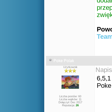
dodan
przep
zwię
Powo
Team
Poke Polak
Użytkownik
Napis
6,5,1
Poke
Liczba postów: 60
Liczba wątków: 11
Dołączył: Dec 2017
Reputacja:
26