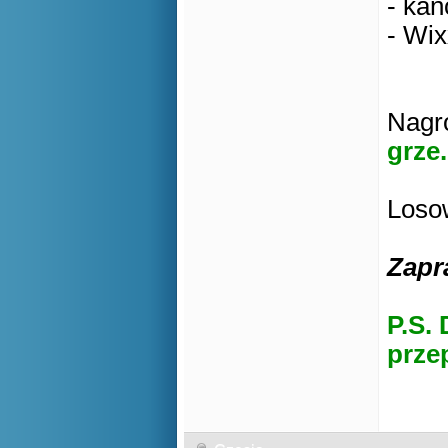
- kan
- Wix
Nagro
grze.
Losow
Zapr
P.S. 
prze