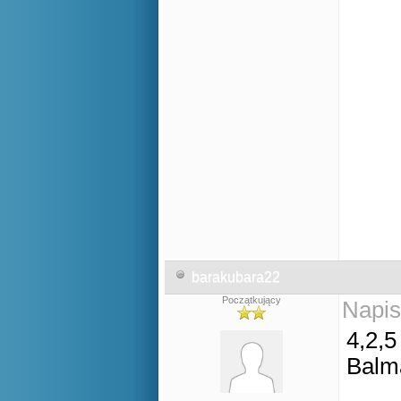
barakubara22
Początkujący
Napis
4,2,5
Balm