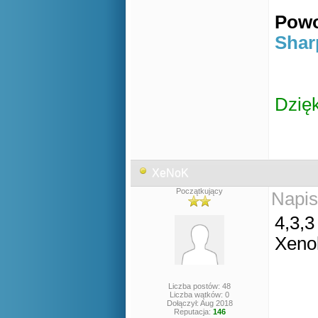
Powo
Shar
Dzię
XeNoK
Początkujący
Napis
4,3,3
Xeno
Liczba postów: 48
Liczba wątków: 0
Dołączył: Aug 2018
Reputacja:
146