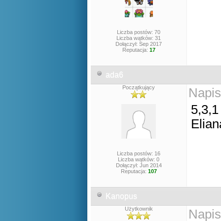
Liczba postów: 70
Liczba wątków: 31
Dołączył: Sep 2017
Reputacja:
17
ada6
Początkujący
Napis
5,3,1
Elian
Liczba postów: 16
Liczba wątków: 0
Dołączył: Jun 2014
Reputacja:
107
Kanopus
Użytkownik
Napis