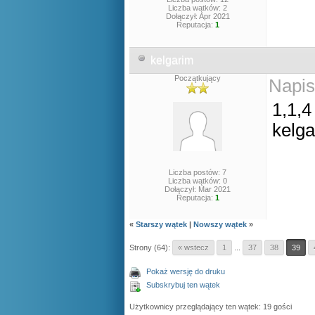
Liczba wątków: 2
Dołączył: Apr 2021
Reputacja:
1
kelgarim
Początkujący
Napis
1,1,4
kelg
Liczba postów: 7
Liczba wątków: 0
Dołączył: Mar 2021
Reputacja:
1
«
Starszy wątek
|
Nowszy wątek
»
Strony (64):
« wstecz
1
...
37
38
39
Pokaż wersję do druku
Subskrybuj ten wątek
Użytkownicy przeglądający ten wątek: 19 gości