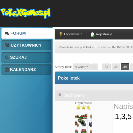
FORUM
Logowanie »
Rejestracja
UŻYTKOWNICY
PokeXGames.pl & Poke-Evo.com FORUM by SH
SZUKAJ
Strony (64):
« wstecz
1
...
37
38
39
KALENDARZ
Poke lotek
Duocrash
Użytkownik
Napis
1,3,