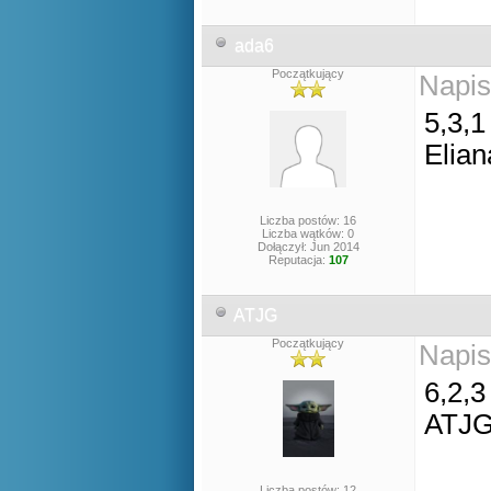
ada6
Początkujący
Napis
5,3,1
Elian
Liczba postów: 16
Liczba wątków: 0
Dołączył: Jun 2014
Reputacja:
107
ATJG
Początkujący
Napis
6,2,3
ATJ
Liczba postów: 12