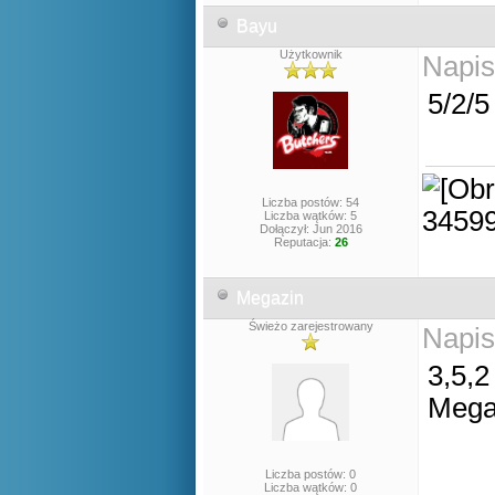
Bayu
Użytkownik
Napis
5/2/5
Liczba postów: 54
Liczba wątków: 5
Dołączył: Jun 2016
Reputacja:
26
Megazin
Świeżo zarejestrowany
Napis
3,5,2
Mega
Liczba postów: 0
Liczba wątków: 0