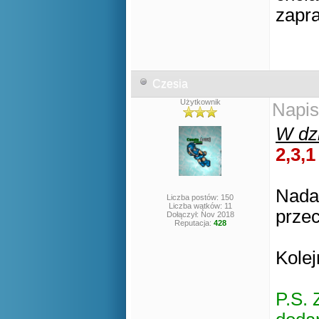
zapra
Czesia
Użytkownik
Napis
W dzi
2,3,1
Nadal
Liczba postów: 150
Liczba wątków: 11
przec
Dołączył: Nov 2018
Reputacja:
428
Kole
P.S. 