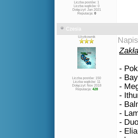
Liczba postów: 1
Liczba wątków: 0
Dołączył: Jan 2021
Reputacja:
0
Czesia
Użytkownik
Napis
Zakła
- Pok
- Bay
Liczba postów: 150
Liczba wątków: 11
- Meg
Dołączył: Nov 2018
Reputacja:
428
- Ithu
- Bal
- Lam
- Duo
- Eli