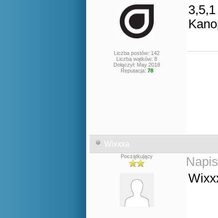
3,5,1
Kano
Liczba postów: 142
Liczba wątków: 8
Dołączył: May 2018
Reputacja:
78
Wixxxa
Początkujący
Napis
Wixxx