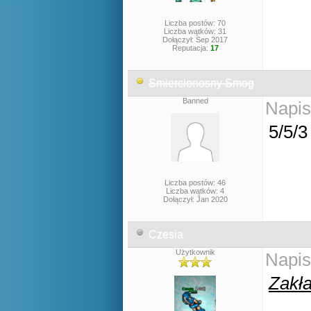
Liczba postów: 70
Liczba wątków: 31
Dołączył: Sep 2017
Reputacja:
17
Smiercionosny Smog
Banned
Napis
5/5/3
Liczba postów: 46
Liczba wątków: 4
Dołączył: Jan 2020
Czesia
Użytkownik
Napis
Zakła