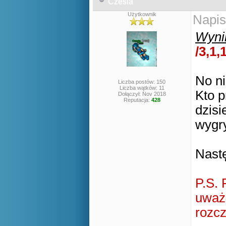
Czesia
Użytkownik
Napis
Wynik
/3,1,1
No ni
Liczba postów: 150
Liczba wątków: 11
Kto p
Dołączył: Nov 2018
Reputacja:
428
dzisi
wygr
Nast
P.S. 
uważn
rozc