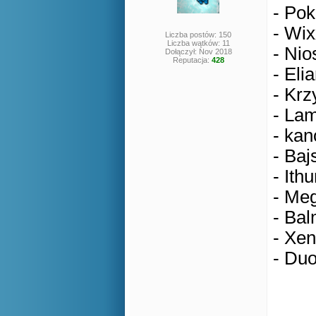
- Pok
- Wix
Liczba postów: 150
Liczba wątków: 11
- Nio
Dołączył: Nov 2018
Reputacja:
428
- Eli
- Krz
- Lam
- kan
- Baj
- Ithu
- Meg
- Bal
- Xen
- Duo