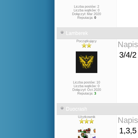
Liczba postów: 2
Liczba wątków: 0
Dołączył: Mar 2020
Reputacja:
0
Lamberek
Początkujący
Napis
3/4/
Liczba postów: 10
Liczba wątków: 0
Dołączył: Oct 2020
Reputacja:
3
Duocrash
Użytkownik
Napis
1,3,