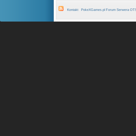
Kontakt
PokeXGames.pl Forum Serwera OT