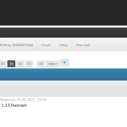
FORUM by SHARP#TEAM
Forum
Offtop
Poke lotek
38
39
40
41
...
64
dalej »
Napisano 25-05-2021, 19:43
1,3,5 Duocrash