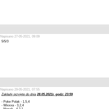
Napisano 27-05-2021, 09:09
5/5/3
Napisano 29-05-2021, 07:55
Zakłady przyjęte do dnia
28.05.2021r. godz: 23:59
- Poke Polak - 1,5,4
- Wixxxa - 3,2,4
- Niosek - 4,2,1