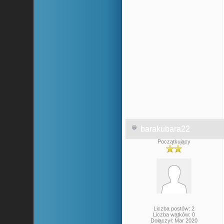
barakubara22
Początkujący
Liczba postów: 2
Liczba wątków: 0
Dołączył: Mar 2020