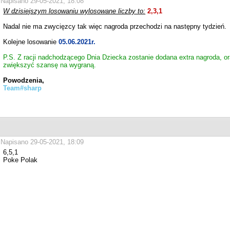
Napisano 29-05-2021, 18:08
W dzisiejszym losowaniu wylosowane liczby to:
2,3,1
Nadal nie ma zwycięzcy tak więc nagroda przechodzi na następny tydzień.
Kolejne losowanie
05.06.2021r.
P.S. Z racji nadchodzącego Dnia Dziecka zostanie dodana extra nagroda, or
zwiększyć szansę na wygraną.
Powodzenia,
Team#sharp
Napisano 29-05-2021, 18:09
6,5,1
Poke Polak