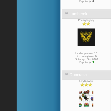
Reputacja:
0
Lamberek
Początkujący
Liczba postów: 10
Liczba wątków: 0
Dołączył: Oct 2020
Reputacja:
3
Duocrash
Użytkownik