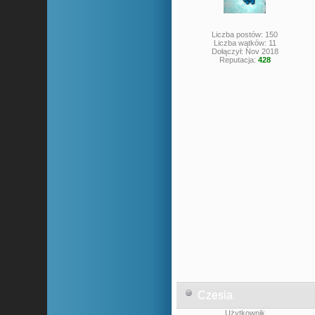
Liczba postów: 150
Liczba wątków: 11
Dołączył: Nov 2018
Reputacja:
428
Czesia
Użytkownik