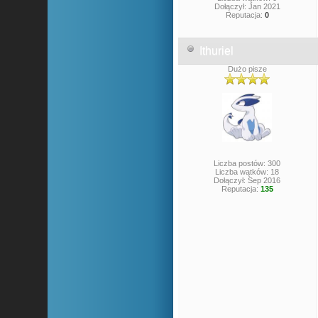
Dołączył: Jan 2021
Reputacja:
0
Ithuriel
Dużo pisze
Liczba postów: 300
Liczba wątków: 18
Dołączył: Sep 2016
Reputacja:
135