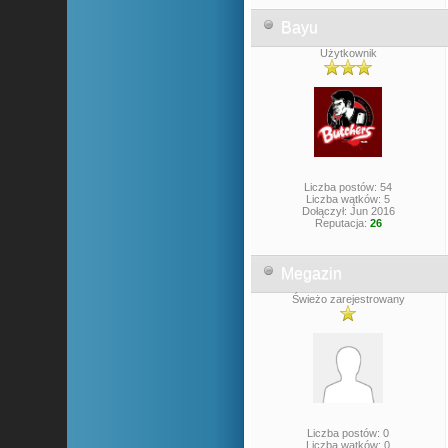
Bayu
Użytkownik
Liczba postów: 54
Liczba wątków: 5
Dołączył: Jun 2016
Reputacja:
26
Megazin
Świeżo zarejestrowany
Liczba postów: 0
Liczba wątków: 0