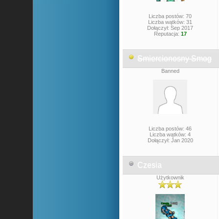
Liczba postów: 70
Liczba wątków: 31
Dołączył: Sep 2017
Reputacja:
17
Smiercionosny Smog
Banned
Liczba postów: 46
Liczba wątków: 4
Dołączył: Jan 2020
Czesia
Użytkownik