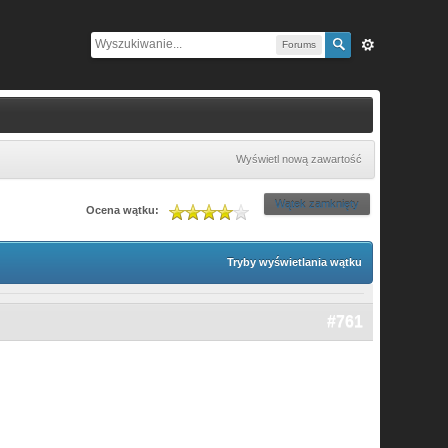
Forums
Wyświetl nową zawartość
Wątek zamknięty
Ocena wątku:
Tryby wyświetlania wątku
#761