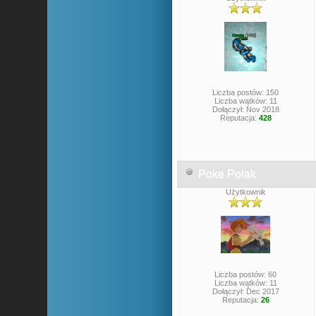
Liczba postów: 150
Liczba wątków: 11
Dołączył: Nov 2018
Reputacja:
428
Poke Polak
Użytkownik
Liczba postów: 60
Liczba wątków: 11
Dołączył: Dec 2017
Reputacja:
26