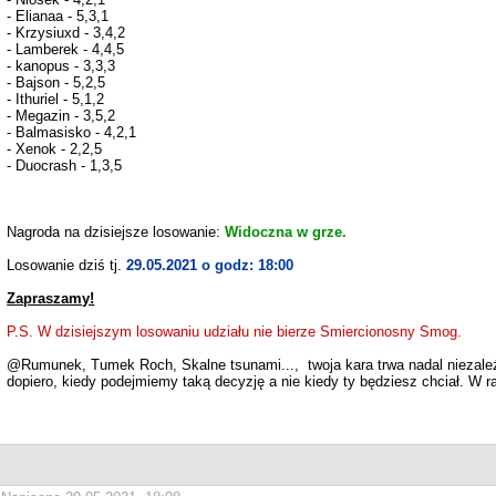
- Elianaa - 5,3,1
- Krzysiuxd - 3,4,2
- Lamberek - 4,4,5
- kanopus - 3,3,3
- Bajson - 5,2,5
- Ithuriel - 5,1,2
- Megazin - 3,5,2
- Balmasisko - 4,2,1
- Xenok - 2,2,5
- Duocrash - 1,3,5
Nagroda na dzisiejsze losowanie:
Widoczna w grze.
Losowanie dziś tj.
29.05.2021 o godz: 18:00
Zapraszamy!
P.S. W dzisiejszym losowaniu udziału nie bierze Smiercionosny Smog.
@Rumunek, Tumek Roch, Skalne tsunami..., twoja kara trwa nadal niezależ
dopiero, kiedy podejmiemy taką decyzję a nie kiedy ty będziesz chciał. W r