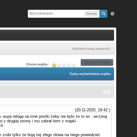
Forums
Wyświetl nową zawartość
Wątek zamknięty
Ocena wątku:
Tryby wyświetlania wątku
#11
(20-11-2020, 19:42 )
 expa reloga na inne postki żeby nie było że to on , wczoraj
 z drugiej strony i mu zabrał item z mapki.
h .
 zrobi tylko że boją się złego słowa na niego powiedzieć