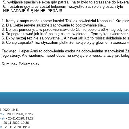
5. wybijanie specialnie expa gdy patrzał na tv było to zgłaszane do Naxera
6. I ostatnie gdy arus został helperem wszystko zaczeło się psuć i tyle
NIE NADAJE SIĘ NA HELPERA !!!
1. Itemy z mapy może zabrać każdy! Tak jak powiedział Kanopus " Kto pier
2. Dla Ciebie jedyne słuszne zachowanie to podlizywanie się...
3. Bo jest pomocny, a w przeciwieństwie do Cb nie pobiera 50% nagrody jako
4. To pogratulować jak ktoś boi się pikseli w gierce... Tym tylko utwierdzas
5. Expy raczej też nie są prywatne... A nawet jak już to robisz dokładnie to s
6. Co się zepsuło? Też słyszałem plotki że hakuje płyty główne i zawiesza 
Tak więc, Helper Aruś to odpowiednia osoba na odpowiednim stanowisku
jego strony. Ale wiadomo: nawet dupa ma swoją cierpliwość, a tacy jak kole
Rumunek Pokemaniak
1-2020, 19:11
rek
- 20-11-2020, 19:26
rek
- 20-11-2020, 19:27
z
- 20-11-2020, 19:36
ik
- 20-11-2020, 19:37