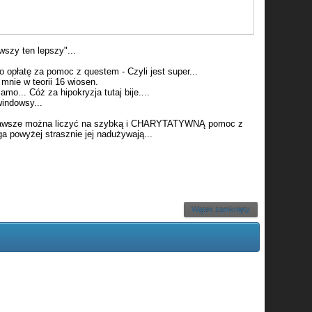
wszy ten lepszy"...
 opłatę za pomoc z questem - Czyli jest super...
z mnie w teorii 16 wiosen.
amo... Cóż za hipokryzja tutaj bije....
windowsy...
! Zawsze można liczyć na szybką i CHARYTATYWNĄ pomoc z
ga powyżej strasznie jej nadużywają...
Wątek zamknięty