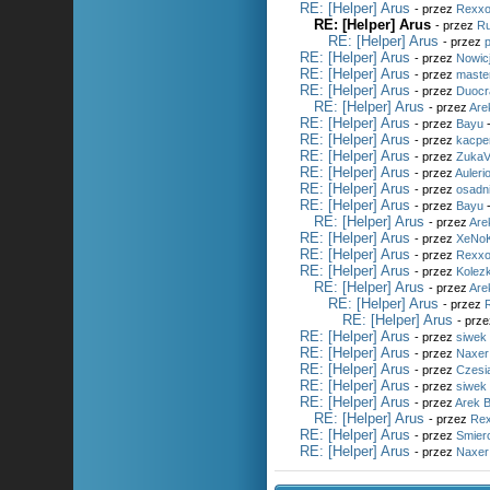
RE: [Helper] Arus
- przez
Rexx
RE: [Helper] Arus
- przez
R
RE: [Helper] Arus
- przez
RE: [Helper] Arus
- przez
Nowic
RE: [Helper] Arus
- przez
maste
RE: [Helper] Arus
- przez
Duocr
RE: [Helper] Arus
- przez
Are
RE: [Helper] Arus
- przez
Bayu
-
RE: [Helper] Arus
- przez
kacpe
RE: [Helper] Arus
- przez
Zuka
RE: [Helper] Arus
- przez
Auleri
RE: [Helper] Arus
- przez
osadn
RE: [Helper] Arus
- przez
Bayu
-
RE: [Helper] Arus
- przez
Are
RE: [Helper] Arus
- przez
XeNo
RE: [Helper] Arus
- przez
Rexx
RE: [Helper] Arus
- przez
Kolez
RE: [Helper] Arus
- przez
Are
RE: [Helper] Arus
- przez
RE: [Helper] Arus
- prz
RE: [Helper] Arus
- przez
siwek
RE: [Helper] Arus
- przez
Naxer
RE: [Helper] Arus
- przez
Czesi
RE: [Helper] Arus
- przez
siwek
RE: [Helper] Arus
- przez
Arek 
RE: [Helper] Arus
- przez
Re
RE: [Helper] Arus
- przez
Smier
RE: [Helper] Arus
- przez
Naxer