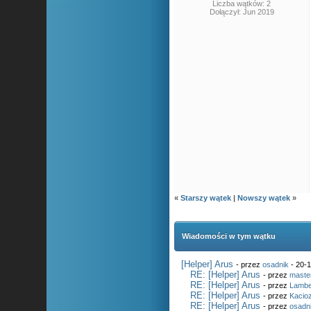
Liczba wątków: 2
Dołączył: Jun 2019
«
Starszy wątek
|
Nowszy wątek
»
Wiadomości w tym wątku
[Helper] Arus
- przez
osadnik
- 20-1
RE: [Helper] Arus
- przez
maste
RE: [Helper] Arus
- przez
Lambe
RE: [Helper] Arus
- przez
Kacio
RE: [Helper] Arus
- przez
osadn