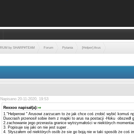
FORUM by SHARP#TEAM
Forum
Pytania
[Helper] Arus
Napisano 20-11-2020, 19:53
Rexxoo napisał(a):
1."Helperowi " Arusowi zarzucam to że jak chce coś zrobić wybić komuś np.
Duocrash przenosił sobie item z mapki to arus na postacji -Hoku obszedł go
2.zachowanie jego przerasta granice wytrzymałości w niektórych momentac
3. Popisuje się jaki on nie jest super .
4. Słyszałem od niektórych osób że sie go boją nie w taki sposób że coś im