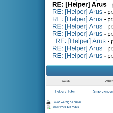
RE: [Helper] Arus
-
RE: [Helper] Arus
- p
RE: [Helper] Arus
- p
RE: [Helper] Arus
- p
RE: [Helper] Arus
- p
RE: [Helper] Arus
- 
RE: [Helper] Arus
- p
RE: [Helper] Arus
- p
Wątek:
Autor
Helper / Tutor
Smiercionos
Pokaż wersję do druku
Subskrybuj ten wątek