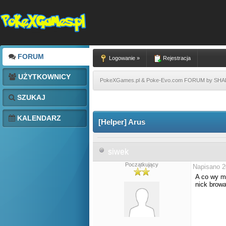
FORUM
Logowanie »
Rejestracja
UŻYTKOWNICY
PokeXGames.pl & Poke-Evo.com FORUM by SH
SZUKAJ
KALENDARZ
[Helper] Arus
siwek
Początkujący
Napisano 2
A co wy ma
nick brow