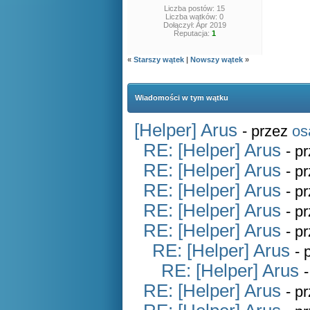
Liczba postów: 15
Liczba wątków: 0
Dołączył: Apr 2019
Reputacja:
1
«
Starszy wątek
|
Nowszy wątek
»
Wiadomości w tym wątku
[Helper] Arus
- przez
os
RE: [Helper] Arus
- p
RE: [Helper] Arus
- p
RE: [Helper] Arus
- p
RE: [Helper] Arus
- p
RE: [Helper] Arus
- p
RE: [Helper] Arus
- 
RE: [Helper] Arus
RE: [Helper] Arus
- p