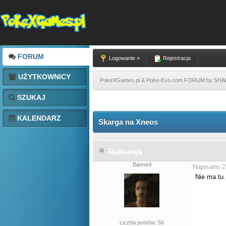
FORUM
Logowanie »
Rejestracja
UŻYTKOWNICY
PokeXGames.pl & Poke-Evo.com FORUM by SH
SZUKAJ
KALENDARZ
Skarga na Xneos
Rumunek
Banned
Napisano 2
Nie ma tu 
Liczba postów: 56