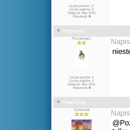
Liczba postów: 17
Liczba wątków: 0
Dołączył: May 2015
Reputacja:
0
Pozytywny
Początkujący
Napis
niest
Liczba postów: 4
Liczba wątków: 0
Dołączył: May 2021
Reputacja:
0
Poke Polak
Użytkownik
Napis
@Poz