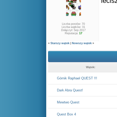
lecis
Liczba postów: 70
Liczba wątków: 31
Dołączył: Sep 2017
Reputacja:
17
«
Starszy wątek
|
Nowszy wątek
»
Wątek:
Górnik Raphael QUEST !!!
Dark Abra Quest!
Mewtwo Quest
Quest Box 4