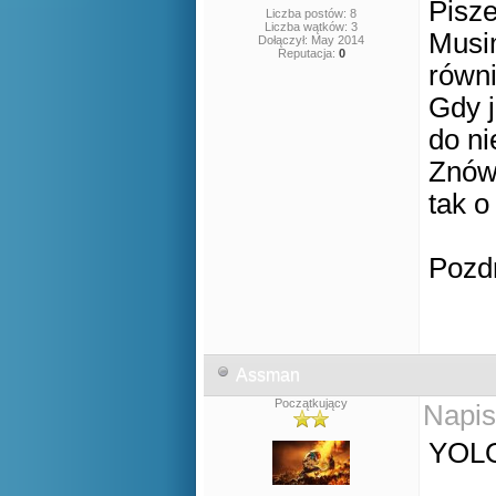
Pisz
Liczba postów: 8
Liczba wątków: 3
Musi
Dołączył: May 2014
Reputacja:
0
równ
Gdy j
do n
Znó
tak o
Pozd
Assman
Początkujący
Napis
YOLO