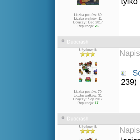
tylko
Liczba postów: 60
Liczba wątków: 11
Dołączył: Dec 2017
Reputacja:
26
Duocrash
Użytkownik
Napis
S
239)
Liczba postów: 70
Liczba wątków: 31
Dołączył: Sep 2017
Reputacja:
17
Duocrash
Użytkownik
Napis