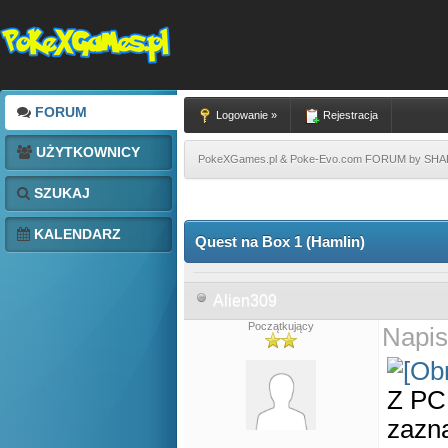
FORUM
Logowanie »
Rejestracja
UŻYTKOWNICY
PokeXGames.pl & Poke-Evo.com FORUM by SH
SZUKAJ
KALENDARZ
Quest na Box 1 (Hamlin)
Alien309
Początkujący
Napis
Z P
zazn