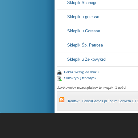
Sklepik Shanego
Sklepik u goressa
Sklepik u Goressa
Sklepik Śp. Patrosa
Sklepik u Żelkowykrol
Pokaż wersję do druku
Subskrybuj ten wątek
Użytkownicy przeglądający ten wątek: 1 gości
Kontakt
PokeXGames.pl Forum Serwera OT