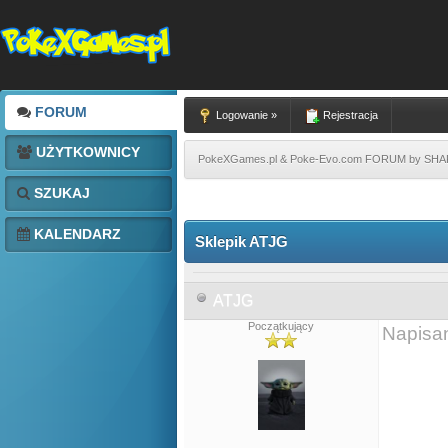
FORUM
Logowanie »
Rejestracja
UŻYTKOWNICY
PokeXGames.pl & Poke-Evo.com FORUM by SH
SZUKAJ
KALENDARZ
Sklepik ATJG
ATJG
Początkujący
Napisa