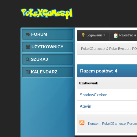
FORUM
Logowanie »
Rejestracja
UŻYTKOWNICY
PokeXGames.pl & Poke-Evo.com 
SZUKAJ
Razem postów: 4
KALENDARZ
Użytkownik
ShadowCzekan
Atevin
Kontakt
PokeXGames.pl Forum