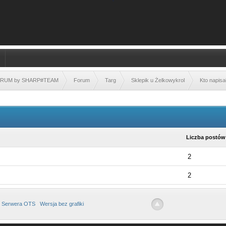
FORUM by SHARP#TEAM
Forum
Targ
Sklepik u Żelkowykrol
Kto napisa
Liczba postów
2
2
 Serwera OTS
Wersja bez grafiki