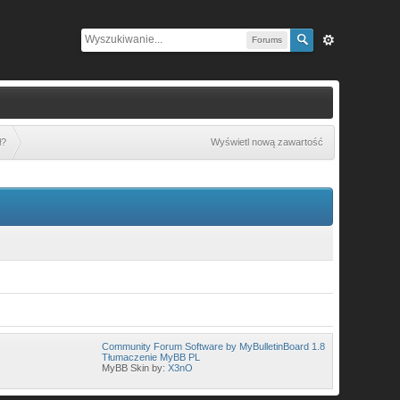
Forums
ł?
Wyświetl nową zawartość
Community Forum Software by MyBulletinBoard 1.8
Tłumaczenie MyBB PL
MyBB Skin by:
X3nO