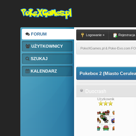
FORUM
Logowanie »
Rejestracja
UŻYTKOWNICY
PokeXGames.pl & Poke-Evo.com 
SZUKAJ
0 głosów - średnia: 0
1
2
3
4
5
KALENDARZ
Pokebox 2 (Miasto Cerule
Duocrash
Użytkownik