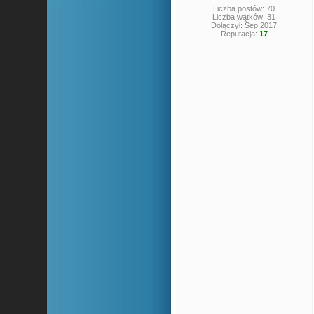
Liczba postów: 70
Liczba wątków: 31
Dołączył: Sep 2017
Reputacja:
17