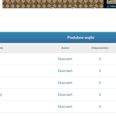
Podobne wątki
ek:
Autor
Odpowiedzi:
Duocrash
0
Duocrash
0
Duocrash
0
n)
Duocrash
0
Duocrash
0