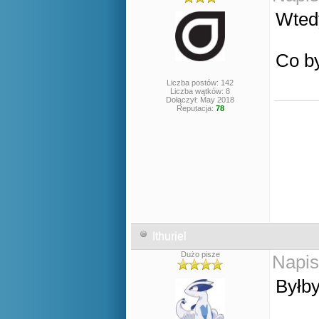
Wted
Co b
Liczba postów: 142
Liczba wątków: 8
Dołączył: May 2018
Reputacja:
78
Ithuriel
Dużo pisze
Napis
Byłby