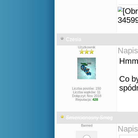
Czesia
Użytkownik
Napis
Hmm..
Co by
spódn
Liczba postów: 150
Liczba wątków: 11
Dołączył: Nov 2018
Reputacja:
428
Smiercionosny Smog
Banned
Napis