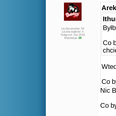
Arek
Ithu
Byłb
Liczba postów: 54
Liczba wątków: 5
Dołączył: Jun 2016
Reputacja:
26
Co b
chci
Wted
Co b
Nic B
Co by