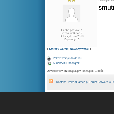
smut
Liczba postów: 7
Liczba wątków: 2
Dołączył: Jan 2018
Reputacja:
0
«
Starszy wątek
|
Nowszy wątek
»
Pokaż wersję do druku
Subskrybuj ten wątek
Użytkownicy przeglądający ten wątek: 1 gości
Kontakt
PokeXGames.pl Forum Serwera OT