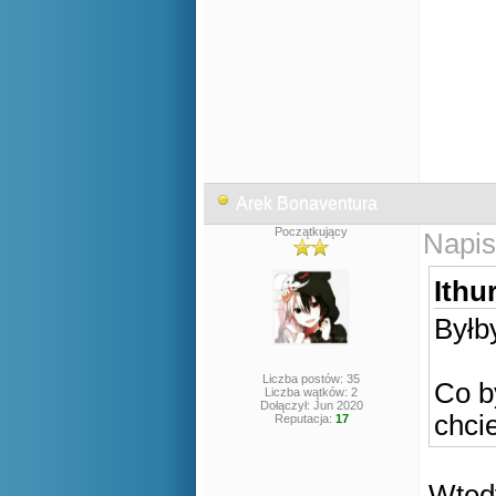
Arek Bonaventura
Początkujący
Napis
Ithur
Byłby
Liczba postów: 35
Co b
Liczba wątków: 2
Dołączył: Jun 2020
chci
Reputacja:
17
Wted