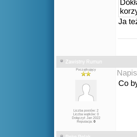
Dokł
korz
Ja t
Zawistny Rumun
Początkujący
Napis
Co by
Liczba postów: 2
Liczba wątków: 0
Dołączył: Jan 2022
Reputacja:
0
Poke Polak