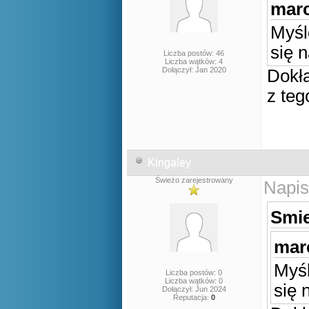
marc
Myśl
się n
Liczba postów: 46
Liczba wątków: 4
Dołączył: Jan 2020
Dokła
z teg
Kingaley
Świeżo zarejestrowany
Napis
Smie
marc
Myśl
Liczba postów: 0
Liczba wątków: 0
się 
Dołączył: Jun 2024
Reputacja:
0