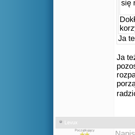
się 
legen
Dokł
korz
Ja t
Ja te
pozo
rozpa
porzą
radzi
Levux
Początkujący
Napis