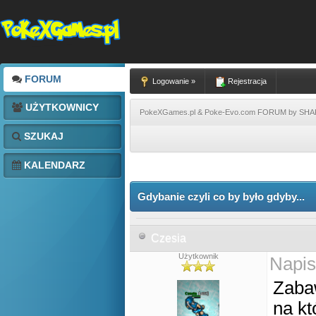
FORUM
Logowanie »
Rejestracja
UŻYTKOWNICY
PokeXGames.pl & Poke-Evo.com FORUM by SH
SZUKAJ
KALENDARZ
Gdybanie czyli co by było gdyby...
Czesia
Użytkownik
Napis
Zabaw
na kt