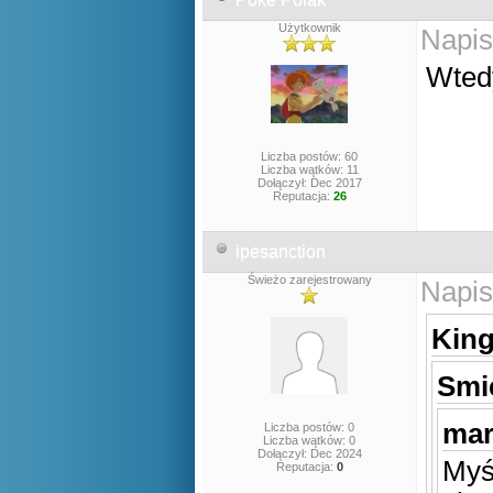
Użytkownik
Napis
Wted
Liczba postów: 60
Liczba wątków: 11
Dołączył: Dec 2017
Reputacja:
26
ipesanction
Świeżo zarejestrowany
Napis
King
Smi
mar
Liczba postów: 0
Liczba wątków: 0
Dołączył: Dec 2024
Myś
Reputacja:
0