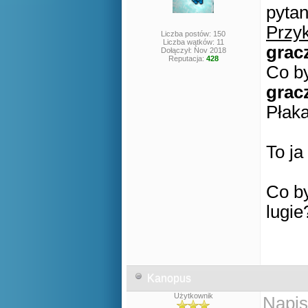
pytan
Przyk
Liczba postów: 150
Liczba wątków: 11
grac
Dołączył: Nov 2018
Reputacja:
428
Co by
grac
Płaka
To ja
Co by
lugie
Kanopus
Użytkownik
Napis